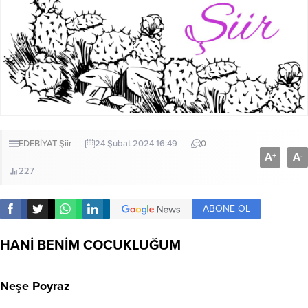
EDEBİYAT
Şiir
24 Şubat 2024 16:49
0
A
A
+
-
227
ABONE OL
HANİ BENİM COCUKLUĞUM
Neşe Poyraz