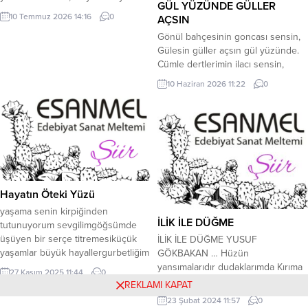
GÜL YÜZÜNDE GÜLLER
açardı. Bazen Everest’e kürek
10 Temmuz 2026 14:16
0
AÇSIN
çeker, Buzullarda sörf yapardı. *** ​
​Gönül bahçesinin goncası sensin,
Hayalciydi, şairdi; Aşıktı en
Gülesin güller açsın gül yüzünde.
önemlisi, aşıktı. Galata’dan suya
Cümle dertlerimin ilacı sensin,
atlar, Kız Kulesi’nden martılara simit
Gülesin güller açsın gül yüzünde.
atardı. *** ​Bir gün kayboldu,
10 Haziran 2026 11:22
0
*** ​Seher vakti esen rüzgar gibi es,
Hayaller ülkesinden dönmedi geri.
Seninle can bulur aldığım nefes.
Sonra...
Sussun artık keder, kesilsin o ses,
Gülesin güller açsın gül yüzünde.
*** ​Sürmeli gözlerin dünyaya
baksın, Akmasın gözyaşın, yürek
yakmasın....
Hayatın Öteki Yüzü
yaşama senin kirpiğinden
İLİK İLE DÜĞME
tutunuyorum sevgilimgöğsümde
üşüyen bir serçe titremesiküçük
İLİK İLE DÜĞME YUSUF
yaşamlar büyük hayallergurbetliğim
GÖKBAKAN … Hüzün
özlemim keşke el fenerini yanımıza
yansımalarıdır dudaklarımda Kırıma
27 Kasım 2025 11:44
0
alsak rüyalardahala yeşil kalan
uğramış her bir gülüş Bende aşk
REKLAMI KAPAT
yapraklar yıllar içindebazen kağıda
yokluğa öykünüş. Ağır bir tütün
23 Şubat 2024 11:57
0
bazen rüzgara mektup