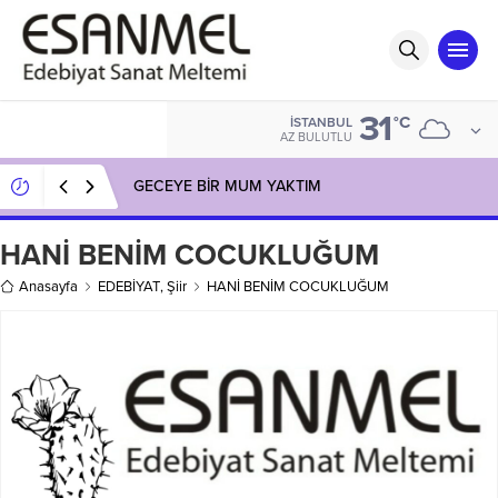
31
°C
İSTANBUL
AZ BULUTLU
GECEYE BİR MUM YAKTIM
HANİ BENİM COCUKLUĞUM
Anasayfa
EDEBİYAT
,
Şiir
HANİ BENİM COCUKLUĞUM