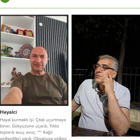
Hayalci
​Hayal kurmaktı işi, Çıtalı uçurtmaya
biner, Gökyüzüne uçardı, Yıldız
toplardı avuç avuç. *** ​Kağıt
yelkenlileri vardı, Okyanusa yelken