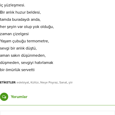
iç yüzleşmesi.
Bir anlık huzur beldesi,
tamda buradaydı anda,
her şeyin var olup yok olduğu,
zaman çizelgesi
Yaşam çubuğu termometre,
sevgi bir anlık düştü,
aman sakın düşünmeden,
düşmeden, sevgiyi hatırlamak
bir ömürlük servetti
ETİKETLER:
edebiyat
,
Kültür
,
Neşe Poyraz
,
Sanat
,
şiir
Yorumlar