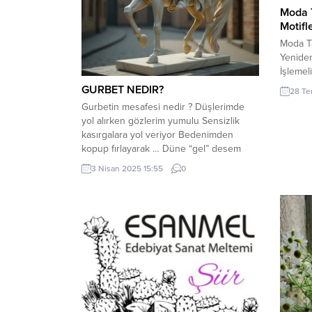
Moda 
Motifl
Moda Ta
Yenide
İşlemeli
kültürü
GURBET NEDIR?
28 Te
varlığı
Gurbetin mesafesi nedir ? Düşlerimde
Diyarbak
yol alırken gözlerim yumulu Sensizlik
yaşayan 
kasırgalara yol veriyor Bedenimden
motifle
kopup fırlayarak … Düne “gel” desem
nesilde
duyar mı? Karayel , Uzayan ceylan
işlemel
3 Nisan 2025 15:55
0
bakışların … Ateş düşen bağrımda köz
ötesine
olur , Çıplak koynuma gel mühürle
ruhumu Yüksek tepelere tapınaklar inşa
edeyim Gözlerin doğarken gecenin
ufkunda Cansız tenim...