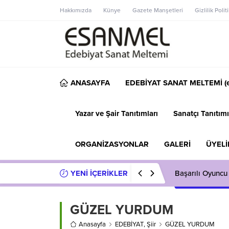
Hakkımızda
Künye
Gazete Manşetleri
Gizlilik Polit
ANASAYFA
EDEBİYAT SANAT MELTEMİ (e
Yazar ve Şair Tanıtımları
Sanatçı Tanıtımı
ORGANİZASYONLAR
GALERİ
ÜYELİ
YENİ İÇERİKLER
Başarılı Oyuncu
GÜZEL YURDUM
Anasayfa
EDEBİYAT
,
Şiir
GÜZEL YURDUM