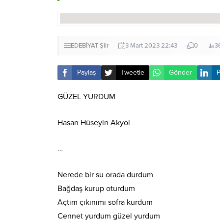
EDEBİYAT
Şiir
3 Mart 2023 22:43
0
3
Paylaş
Tweetle
Gönder
P
GÜZEL YURDUM
Hasan Hüseyin Akyol
…
Nerede bir su orada durdum
Bağdaş kurup oturdum
Açtım çıkınımı sofra kurdum
Cennet yurdum güzel yurdum