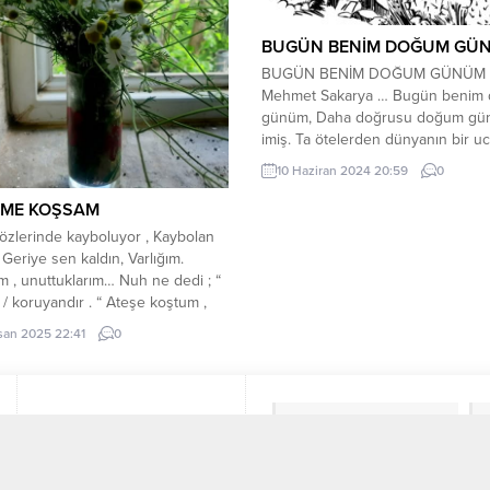
BUGÜN BENİM DOĞUM GÜ
BUGÜN BENİM DOĞUM GÜNÜM
Mehmet Sakarya … Bugün benim
günüm, Daha doğrusu doğum g
imiş. Ta ötelerden dünyanın bir 
Çok sevdiğim birisi bir dost, Gec
10 Haziran 2024 20:59
0
saatinde hatırlattı, Ve bütün içtenliğ
kutladı. Vay be Ne hayatmış be m
IME KOŞSAM
Çarkı o kadar hızlı ve dengesiz d
zlerinde kayboluyor , Kaybolan
Yetişen varsa/...
eriye sen kaldın, Varlığım.
m , unuttuklarım… Nuh ne dedi ; “
 / koruyandır . “ Ateşe koştum ,
yak … Ölümü kucaklarken , gün
san 2025 22:41
0
 Kılıcımdaki kanı, şarap gibi içtim.
n altında yükselirken toprak ,
/ kanı sende içtim gün...
Tüm Yazarlar
EDEBİYAT
KÜNYE
Manşet