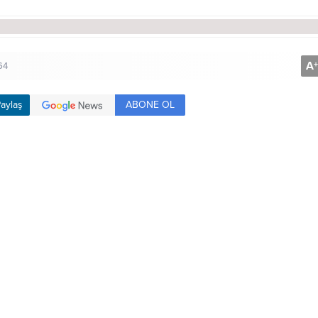
A
+
64
ABONE OL
aylaş