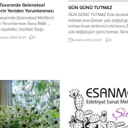
Tasarımda Geleneksel
GÜN GÜNÜ TUTMAZ
erin Yeniden Yorumlanması
GÜN GÜNÜ TUTMAZ Eski dostluk
sarımda Geleneksel Motiflerin
kalmadı eser,Zaman çok değişti,
n Yorumlanması Sona İNAK …
tutmaz.İnsan birbirini,incitir,küser
 kıyafetler, özellikle Doğu
çok değişti,gün günü tutmaz. Sev
nde köklü bir gelenek olarak
dost dostu,insanlık vardı,Anlatsan
mmuz 2024 12:41
0
6 Aralık 2022 22:47
0
nı sürdürmektedir. Mardin, Urfa,
derdini,dertten anlardı,Dostunun
ır, Şırnak ve Siirt gibi şehirlerde
derdine,çare arardı,Zaman çok
halklar, giysilerine işledikleri
değişti,gün günü tutmaz. Ahlakta
rle kültürel ve duygusal miraslarını
yaşıyoruz bak,Dünya bizim olsa h
n nesile aktarmaktadır. Ancak bu
demeyiz hak,Haksız olsak,haklıyız
er, sadece geleneksel bir algının
muhakkak,Zaman çok değişti,gün
 geçmektedir; onlar,...
tutmaz. Kadir kıymet bilmez olduk
işte,İnsanlık ölünce,vicdan...