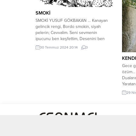
SMOKİ
SMOKİ YUSUF GÖKBAKAN … Kanayan
gelincik rengi, Bordo smokin, siyah
pelerin; Cevvalim. Seni sevmenin
ipucunu ben keşfettim, Desenini ben
keşfettim ruhunun. Malumun ilanı ,
30 Temmuz 2024 20:14
0
harikalığın. Harika ağlayışlar çoğaltıyorum
güvercin tüylü. Yakışan sensin
KEND
merkezime, Sen en içli yanım., Kuşlar
Gece gö
yemin etti, Felaket dedi kahinler, Olmazsa
özüm… G
yerin benim yanım. Hayal yumaklarıma
Duaları
sardım...
Yaratan
yalın a
29 Ni
doğumu,
Çizmeni
Şarabı 