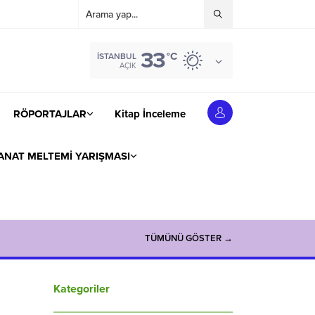
33
°C
İSTANBUL
AÇIK
RÖPORTAJLAR
Kitap İnceleme
ANAT MELTEMİ YARIŞMASI
TÜMÜNÜ GÖSTER →
Kategoriler