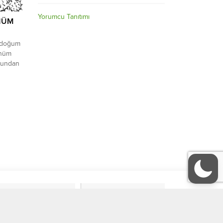
Yorumcu Tanıtımı
NÜM
 doğum
ünüm
ucundan
enin geç
i ile
übarek,
önüyorki
KÜLTÜR-SANAT
Köşe Yazıları
ORGANİZASYONLAR
GALERİ