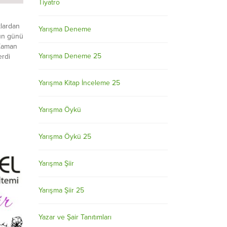
Tiyatro
lardan
Yarışma Deneme
gün günü
,Zaman
Yarışma Deneme 25
erdi
Yarışma Kitap İnceleme 25
 çöküntü
ak
Yarışma Öykü
dır
 günü
Yarışma Öykü 25
 bak
Yarışma Şiir
Yarışma Şiir 25
Yazar ve Şair Tanıtımları