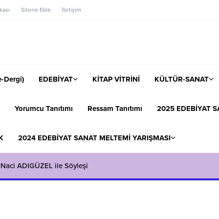
ikası
Sitene Ekle
İletişim
-Dergi)
EDEBİYAT
KİTAP VİTRİNİ
KÜLTÜR-SANAT
Yorumcu Tanıtımı
Ressam Tanıtımı
2025 EDEBİYAT S
K
2024 EDEBİYAT SANAT MELTEMİ YARIŞMASI
 Naci ADIGÜZEL ile Söyleşi