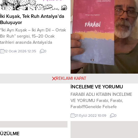
gerçekleri kendi düşünce ve ifade
derinliği ile şiirlerinde anlatmış.
Şiirlerdeki ruh birçok kimsenin
İki Kuşak, Tek Ruh Antalya’da
sessiz kaldığı yürekten...
Buluşuyor
“İki Ayrı Kuşak – İki Ayrı Dil – Ortak
Bir Ruh” sergisi, 15–20 Ocak
tarihleri arasında Antalya’da
sanatseverlere kuşaklar arası bir
12 Ocak 2026 12:35
0
sanat yolculuğu sunacak. (Basın
Bülteninden) GENÇDER –
Uluslararası Gençlik Kültür ve Sanat
Derneği tarafından düzenlenen “İki
REKLAMI KAPAT
Ayrı Kuşak – İki Ayrı Dil – Ortak Bir
FARABİ ADLI KİTABIN
Ruh” başlıklı resim sergisi,...
İNCELEME VE YORUMU
FARABİ ADLI KİTABIN İNCELEME
VE YORUMU Farabi, Farabi,
Farabi!!!Genelde Felsefe
Dünyası’nın, Özelde de türk-İslam
21 Eylül 2022 10:09
0
Felsefesi’nin olmazsa olmazı Büyük
allamesi… Yine Genelde felsefe
dünyasının ikinci, İslam felsefesinin
ÜZÜLME
birinci hocası… Ama sanki biraz