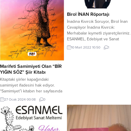
Birol İNAN Röportajı
İnadına Kıvırcık Soruyor, Birol İnan
Cevaplıyor İnadına Kıvırcık:
Merhabalar kıymetli ziyaretçilerimiz.
ESANMEL, Edebiyat ve Sanat
Meltemi Sitesi olarak yine edebiyat
10 Mart 2022 10:50
1
ve sanatla harmanlanmış bir
röportaj ile karşınızdayız. İnadına
Kıvırcık Soruyor adlı röportaj
Marifeti Samimiyeti Olan “BİR
serimizin altıncısı ile karşınızdayız.
YIĞIN SÖZ” Şiir Kitabı
Altıncı konuğumuz benim de
Kitaptaki şiirler kapağındaki
keyifle okuduğum, Biliyordu
samimiyet ifadesini hak ediyor.
Dönmeyecektim, Kalbim Pera, Hep
“Samimiyet”i kitabın her sayfasında
Sevgili Kalalım adlı...
bulacaksınız. Tüm şiir severlerin
27 Ocak 2024 00:08
0
mutlaka okuması gerektiğini
düşünüyorum ve tavsiye
ediyorum… Şair, bu
dünyadaki yaşamı ve herkese hitap
eden yaşamsal doğruları ve