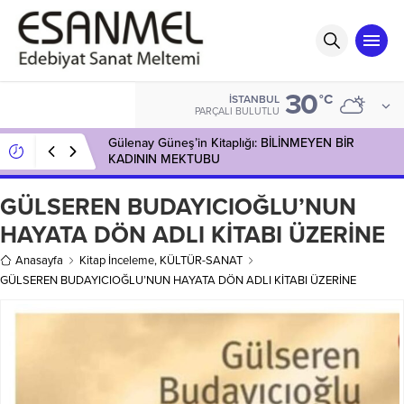
30
°C
İSTANBUL
PARÇALI BULUTLU
Gülenay Güneş’in Kitaplığı: BİLİNMEYEN BİR
KADININ MEKTUBU
GÜLSEREN BUDAYICIOĞLU’NUN
HAYATA DÖN ADLI KİTABI ÜZERİNE
Anasayfa
Kitap İnceleme
,
KÜLTÜR-SANAT
GÜLSEREN BUDAYICIOĞLU’NUN HAYATA DÖN ADLI KİTABI ÜZERİNE