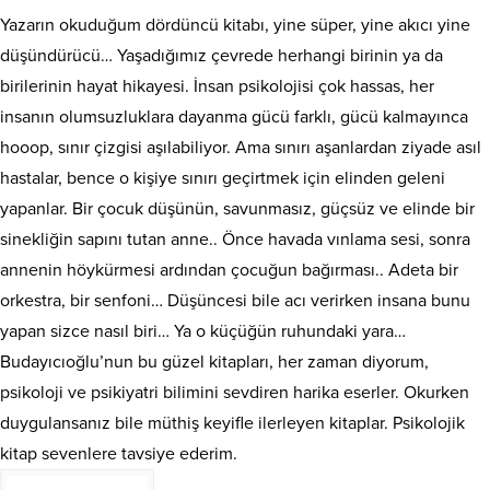
Yazarın okuduğum dördüncü kitabı, yine süper, yine akıcı yine
düşündürücü… Yaşadığımız çevrede herhangi birinin ya da
birilerinin hayat hikayesi. İnsan psikolojisi çok hassas, her
insanın olumsuzluklara dayanma gücü farklı, gücü kalmayınca
hooop, sınır çizgisi aşılabiliyor. Ama sınırı aşanlardan ziyade asıl
hastalar, bence o kişiye sınırı geçirtmek için elinden geleni
yapanlar. Bir çocuk düşünün, savunmasız, güçsüz ve elinde bir
sinekliğin sapını tutan anne.. Önce havada vınlama sesi, sonra
annenin höykürmesi ardından çocuğun bağırması.. Adeta bir
orkestra, bir senfoni… Düşüncesi bile acı verirken insana bunu
yapan sizce nasıl biri… Ya o küçüğün ruhundaki yara…
Budayıcıoğlu’nun bu güzel kitapları, her zaman diyorum,
psikoloji ve psikiyatri bilimini sevdiren harika eserler. Okurken
duygulansanız bile müthiş keyifle ilerleyen kitaplar. Psikolojik
kitap sevenlere tavsiye ederim.