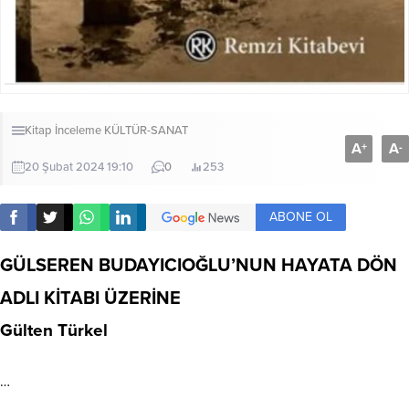
Kitap İnceleme
KÜLTÜR-SANAT
A
A
+
-
20 Şubat 2024 19:10
0
253
ABONE OL
GÜLSEREN BUDAYICIOĞLU’NUN HAYATA DÖN
ADLI KİTABI ÜZERİNE
Gülten Türkel
…