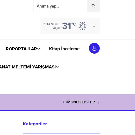
31
°C
İSTANBUL
AÇIK
RÖPORTAJLAR
Kitap İnceleme
ANAT MELTEMİ YARIŞMASI
TÜMÜNÜ GÖSTER →
Kategoriler