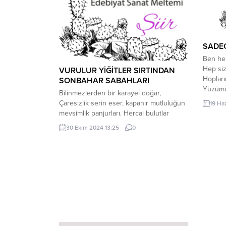
SADE
Ben he
Hep siz
VURULUR YİĞİTLER SIRTINDAN
Hopları
SONBAHAR SABAHLARI
Yüzümü 
Bilinmezlerden bir karayel doğar,
Büyük a
Çaresizlik serin eser, kapanır mutluluğun
19 Ha
söyler
mevsimlik panjurları. Hercai bulutlar
güldürü
tehditkâr bakar, Kaçar özgürlüklerine
30 Ekim 2024 13:25
0
Yüzümd
yağmur damlaları. Taşımak zor gelir
yüzümün
pişmanlıkları, terk eder yoları berhudar at
anlamaz
arabaları. *** Parmaklardan iki çıban
düşer, Görünmezlik zoruna gider, koparır
zincirlerini uşaklık mintanları. Riyakâr
güneş başını bağlar, Ağırlar ayazı gelincik
tarlaları. Hatırlamak...