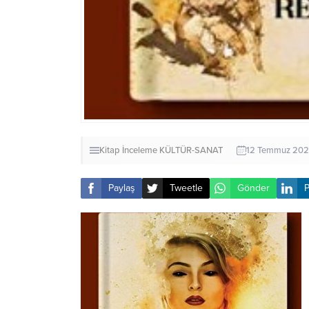
Kitap İnceleme
KÜLTÜR-SANAT
12 Temmuz 202
Paylaş
Tweetle
Gönder
P