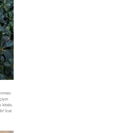
unması
çiyor.
kitabı.
r! İcat
inin