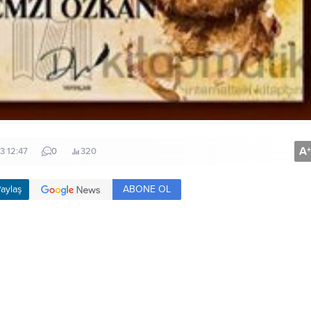
A
+
3 12:47
0
320
ABONE OL
aylaş