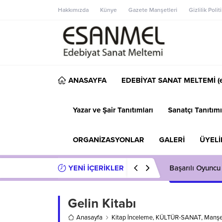
Hakkımızda
Künye
Gazete Manşetleri
Gizlilik Polit
ANASAYFA
EDEBİYAT SANAT MELTEMİ (e
Yazar ve Şair Tanıtımları
Sanatçı Tanıtımı
ORGANİZASYONLAR
GALERİ
ÜYELİ
YENİ İÇERİKLER
Başarılı Oyuncu
Gelin Kitabı
Anasayfa
Kitap İnceleme
,
KÜLTÜR-SANAT
,
Manşe