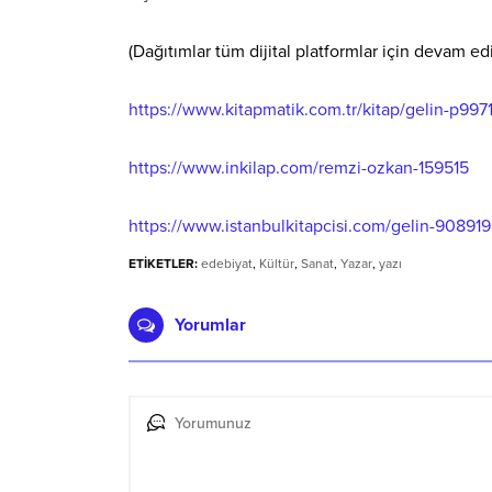
(Dağıtımlar tüm dijital platformlar için devam edi
https://www.kitapmatik.com.tr/kitap/gelin-p997
https://www.inkilap.com/remzi-ozkan-159515
https://www.istanbulkitapcisi.com/gelin-908919
ETİKETLER:
edebiyat
,
Kültür
,
Sanat
,
Yazar
,
yazı
Yorumlar