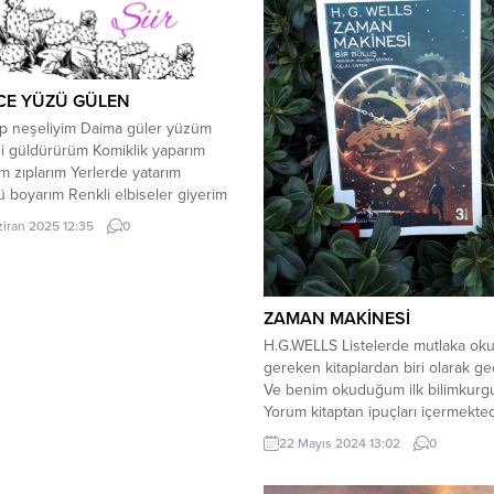
CE YÜZÜ GÜLEN
p neşeliyim Daima güler yüzüm
i güldürürüm Komiklik yaparım
m zıplarım Yerlerde yatarım
boyarım Renkli elbiseler giyerim
yakkabılar giyerim Hep şarkı
ziran 2025 12:35
0
im Hem çocukları Hem büyükleri
rüm Sizi güldürmek için gülerim
e gülen yüz vardır Kimse bilmez
 ağladığını Çünkü ağladığı mı
ZAMAN MAKİNESİ
 kimse Hep gülen...
H.G.WELLS Listelerde mutlaka ok
gereken kitaplardan biri olarak ge
Ve benim okuduğum ilk bilimkurgu 
Yorum kitaptan ipuçları içermektedi
ettiği zaman makinesi ile 19.yy.
22 Mayıs 2024 13:02
0
İngiltere’sinden ileri geleceğin
İngiltere’sine giden zaman gezgin