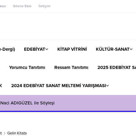
ikası
Sitene Ekle
İletişim
-Dergi)
EDEBİYAT
KİTAP VİTRİNİ
KÜLTÜR-SANAT
Yorumcu Tanıtımı
Ressam Tanıtımı
2025 EDEBİYAT S
K
2024 EDEBİYAT SANAT MELTEMİ YARIŞMASI
 Naci ADIGÜZEL ile Söyleşi
t
Gelin Kitabı