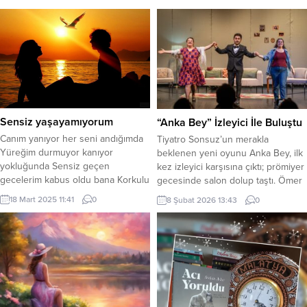
Sensiz yaşayamıyorum
“Anka Bey” İzleyici İle Buluştu
Canım yanıyor her seni andığımda
Tiyatro Sonsuz’un merakla
Yüreğim durmuyor kanıyor
beklenen yeni oyunu Anka Bey, ilk
yokluğunda Sensiz geçen
kez izleyici karşısına çıktı; prömiyer
gecelerim kabus oldu bana Korkulu
gecesinde salon dolup taştı. Ömer
rüyalar görüyorum her gece
Koçhan’ın yazıp yönettiği Anka Bey
18 Mart 2025 11:41
0
8 Şubat 2026 13:43
0
Gözümü yumduğumda yatağımda
temsili dakikalarca ayakta alkışlandı.
Zifiri karanlıkta seni arıyorum
(Basın Bülteni) Tiyatro Sonsuz’un
mezarının başında *** Hışırtılı garip
yeni oyunu Anka Bey, ilk kez
sesler duyuyorum derinden
izleyici karşısına çıktığı prömiyer
Anlıyorum ki seni yiyorlar yılan
gecesinde tiyatroseverlerden tam
çiyan seslerinden Bir yandan çok
not aldı. Salonun tamamen dolduğu
üzülüyorum seni yedikleri için Bir...
gösterimde,...