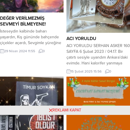
DEĞER VERİLMEZMİŞ
SEVMEYİ BİLMEYENE!
İsteseydin kalbinde baharı
yaşardın, Kış gününde bahçende
ACI YORULDU
çiçekler açardı, Sevgimle yüreğine
ACI YORULDU SERHAN ASKER 160
imzamı atardım. Ömür bahçeni
SAYFA 6 Şubat 2023 / 04.17. Bir
29 Nisan 2024 11:55
0
rengarenk boyardım, **** Sor
çatırtı sesiyle uyandım Ankara’daki
bakalım değdimi ya Yazık oldu
evimde. Hani kalorifer yanmaya
bunca emeklere Seninle.geçen
başladığında peteklerde ufak
15 Şubat 2025 15:56
0
zamana Değer verilmezmış
çıtırtılar olur ya, önce öyle bir şey
Sevmeyi bilmeyene **** Sen beni
zannettim. Ama değildi, çatırtıydı
hafife aldın Yaşarken
bu. Üstelik salondaki vitrinden de
kiymet.bilmedin, Ellerin.boş kalınca,
bardakların birbirine çarpma sesleri
Boynu bükük,kalbi kırık baka kaldın,
geliyordu. Yakın bir yerde deprem
**** Talih kuşu konmuştu...
oldu dedim...
REKLAMI KAPAT