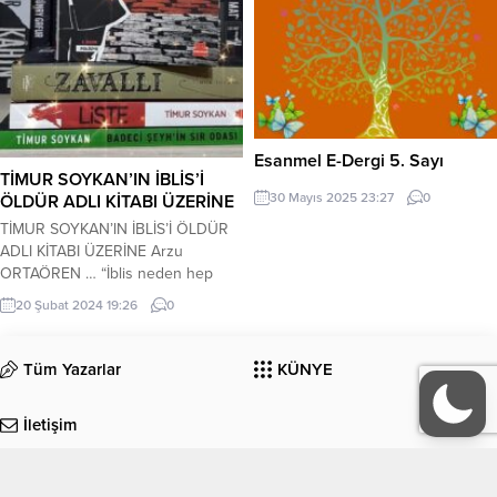
Esanmel E-Dergi 5. Sayı
TİMUR SOYKAN’IN İBLİS’İ
30 Mayıs 2025 23:27
0
ÖLDÜR ADLI KİTABI ÜZERİNE
TİMUR SOYKAN’IN İBLİS’İ ÖLDÜR
ADLI KİTABI ÜZERİNE Arzu
ORTAÖREN … “İblis neden hep
kazanır biliyor musun? Çünkü o
20 Şubat 2024 19:26
0
hepinizin içinde. Kötü olman bile
gerekmiyor. Sadece boyun eğmen
yeter. Paralel yapı ve Cemaat
Tüm Yazarlar
KÜNYE
bağlantısı nedeniyle açığa alınan bir
Başkomiser. Yusuf Demir. Sisteme
İletişim
boyun eğmeyen, delifişek, sinirli,
çalıştığı hiçbir birimde tutunamamış,
yaptıkları...
EDEBİYAT
KÜLTÜR-SANAT