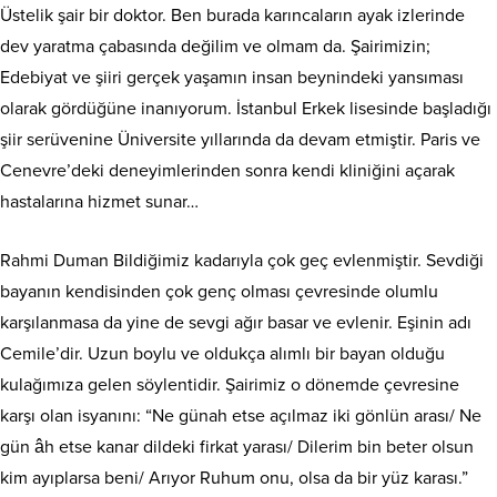
Üstelik şair bir doktor. Ben burada karıncaların ayak izlerinde
dev yaratma çabasında değilim ve olmam da. Şairimizin;
Edebiyat ve şiiri gerçek yaşamın insan beynindeki yansıması
olarak gördüğüne inanıyorum. İstanbul Erkek lisesinde başladığı
şiir serüvenine Üniversite yıllarında da devam etmiştir. Paris ve
Cenevre’deki deneyimlerinden sonra kendi kliniğini açarak
hastalarına hizmet sunar…
Rahmi Duman Bildiğimiz kadarıyla çok geç evlenmiştir. Sevdiği
bayanın kendisinden çok genç olması çevresinde olumlu
karşılanmasa da yine de sevgi ağır basar ve evlenir. Eşinin adı
Cemile’dir. Uzun boylu ve oldukça alımlı bir bayan olduğu
kulağımıza gelen söylentidir. Şairimiz o dönemde çevresine
karşı olan isyanını: “Ne günah etse açılmaz iki gönlün arası/ Ne
gün âh etse kanar dildeki firkat yarası/ Dilerim bin beter olsun
kim ayıplarsa beni/ Arıyor Ruhum onu, olsa da bir yüz karası.”