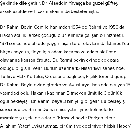
Şeklinde dile getirir. Dr. Alaeddin Yavaşça bu güzel güfteyi
aksak usulde ve hicaz makamında bestelemiştir..
Dr. Rahmi Beyin Cemile hanımdan 1954 de Rahmi ve 1956 da
Hakan adlı iki erkek çocuğu olur. Klinikte çalışan bir hizmetli,
1971 senesinde ülkede yaygınlaşan terör olaylarında İstanbul’da
birçok soygun, fidye için adam kaçırma ve adam öldürme
olaylarına karışan örgüte, Dr. Rahmi beyin evinde çok para
olduğu bilgisini verir. Bunun üzerine 15 Nisan 1971 senesinde,
Türkiye Halk Kurtuluş Ordusuna bağlı beş kişilik terörist gurup,
Dr. Rahmi Beyin evine girerler ve Avusturya lisesinde okuyan 15
yaşındaki oğlu Hakan’ı kaçırırlar. Bitmeyen ümit ile 3 günlük
oğul bekleyişi, Dr. Rahmi beye 3 bin yıl gibi gelir. Bu bekleyiş
sürecinde Dr. Rahmi Duman hissiyatını yine kelimelerle
mısralara şu şekilde aktarır: “Kimseyi böyle Perişan etme
Allah’ım Yeter/ Uyku tutmaz, bir ümit yok gelmiyor hiçbir Haber/