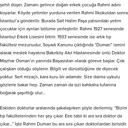
şehit düşer. Zamanı gelince doğan erkek çocuğa Rahmi adını
koyarlar. Köyde yetimler yurduna verilen Rahmi İlkokuldan sonra
İstanbul’a gönderilir. Burada Sait Halim Paşa yalısındaki yetim
çocuklar için ayrılan bölüme yerleştirilir. Rahmi 1927 senesinde
İstanbul Erkek Lisesini bitirir. 1933 senesinde ise artık tıp
fakültesi mezunudur. Soyadı Kanunu çıktığında “Duman” ismini
alarak meslek hayatına Bakırköy Akıl Hastanesinde ünlü Doktor
Mazhar Osman’ın yanında Başasistan olarak göreve başlar. Çok
çalışkan olduğu söylenir. Bilgili ve dürüstlüğüne de diyecek
yoktur. Sert mizaçlı, kara kuru bir adamdır. Size daima uykulu
gözlerle bakar hep. Zaman zaman da sizi kahkaha tufanına
boğarak şaşırttığı olur…
Eskiden doktorlar aralarında şakalaşırken şöyle derlermiş: “Bizim
tıp fakültelerinden her şey çıkar. Eee tabii ki ara sıra doktor da
çıkar…” İşte Rahmi Duman bu ara sıra çıkan doktorlardan birisidir.