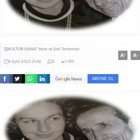
KÜLTÜR-SANAT
Yazar ve Şair Tanıtımları
A
A
+
-
6 Eylül 2023 21:40
0
1.785
ABONE OL