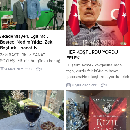
Akademisyen, Eğitimci,
Besteci Nedim Yıldız, Zeki
Baştürk – sanat tv
HEP KOŞTURDU YORDU
Zeki BAŞTÜRK ile SANAT
FELEK
SÖYLEŞİLERİ’nin bu günkü konuğu
Düştüm ekmek kavgasınaDağa,
Akademisyen, Eğitmen, Besteci
14 Mart 2025 11:32
0
taşa, vurdu felekGirdim hayat
Nedim YILDIZ oldu . Tiyatro
çabasınaHep koşturdu, yordu felek
oyunlarına, çocuk korolarına,
Düşman oldu çattıklarımTerk ettiler
filmlere besteler yapan sanatçı,
8 Eylül 2022 21:11
0
taptıklarımHep suç oldu
Nazım Hikmet’in şiirlerini
yaptıklarımKanıma da girdi felek
bestelemesiyle ün kazandı. Bu
Düz yolda yolum şaşırdıDert
günkü söyleşimizde aldığı
kazanında pişirdiMuhannete yol
eğitimlerden, yaptığı bestelerden,
düşürdüÖdün diye verdi felek
çocuk korolarının ve çok sesliliğin
Özledim, sıcak selamıDuymadım
öneminden, söz ettik. Senfoni ile
tatlı kelamıYalnızlık dolu
flarmoni orkestlarının farkını
dünyamıBana layık gördü felek