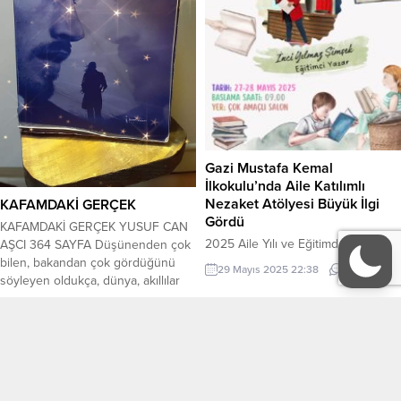
Gazi Mustafa Kemal
İlkokulu’nda Aile Katılımlı
Nezaket Atölyesi Büyük İlgi
KAFAMDAKİ GERÇEK
Gördü
KAFAMDAKİ GERÇEK YUSUF CAN
2025 Aile Yılı ve Eğitimde Değerler
AŞCI 364 SAYFA Düşünenden çok
Eğitimi Projesi kapsamında eğitimci
bilen, bakandan çok gördüğünü
29 Mayıs 2025 22:38
0
yazar İnci Yılmaz Şimşek tarafından
söyleyen oldukça, dünya, akıllılar
27-28 Mayıs 2025 tarihlerinde
için cehennem olmaya devam
7 Eylül 2023 20:43
0
Lüleburgaz Gazi Mustafa Kemal
edecek. Başarılı bir bilim insanı ve
İlkokulu’nda hayata geçirilen Aile
yazar olan Devrim, bir sabah
Katılımlı Nezaket Atölyesi, yoğun
herşeyden çok sevdiği eşi Derin’i
Tüm Yazarlar
KÜNYE
veli katılımıyla gerçekleştirildi. Aile
yatağında ölü olarak bulur.
ve Sosyal Hizmetler Bakanlığının
Başucunda bulduğu şırınga ve