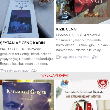
öğrendik....
Dediler umudu derleYaşanır mı bu
kederleDertler ile...
KIZIL ÇENGİ
OSMAN BALCIGİL 471 SAYFA
“Efsaneler yaşar bir toplumda,
ŞEYTAN VE GENÇ KADIN
kolay ölmez… Bizimki gibi unutkan,
PAULO COELHO Hikâyede
nankör toplumlarda bile kolay
gençlerin terk ettiği, kendi halinde
ölmez…” “Bütün Türkiye’nin
16 Ağustos 2023 21:36
0
yaşayan yaşlı insanların bulunduğu
CAHİDE’SİYDİ… On üç yaşında
Bescos kasabasından söz eder.
adımını attığı Darülbedayi’de
Kasabadaki tek genç kişi, bir otelin
rakiplerini geride bırakmayı, ilk ve
16 Ekim 2024 13:29
0
barında çalışan ve kasabayı terk
biricik primadonna olmayı becerdi.
REKLAMI KAPAT
edebilecek fırsatı kollayan
Çok az sayıda oyuncuya nasip
Chantal’dır. En yaşlısı da Berta’dır ki
olabilecek doğal yeteneğe ve
ona da kocasının ruhu görünür ve
güzelliğe sahipti. Bu özelliklerine
konuşurlar zaman zaman. Bir gün,
zekasını...
bir silah fabrikası...