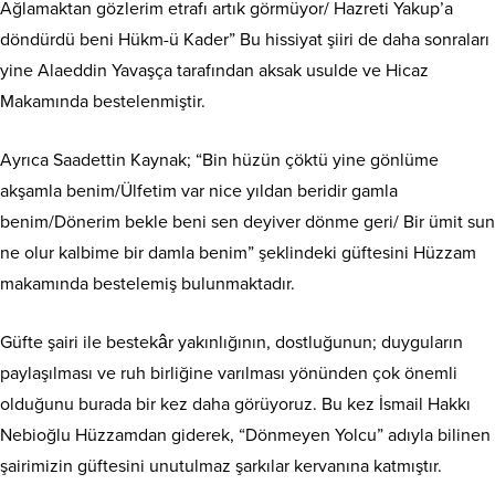
Ağlamaktan gözlerim etrafı artık görmüyor/ Hazreti Yakup’a
döndürdü beni Hükm-ü Kader” Bu hissiyat şiiri de daha sonraları
yine Alaeddin Yavaşça tarafından aksak usulde ve Hicaz
Makamında bestelenmiştir.
Ayrıca Saadettin Kaynak; “Bin hüzün çöktü yine gönlüme
akşamla benim/Ülfetim var nice yıldan beridir gamla
benim/Dönerim bekle beni sen deyiver dönme geri/ Bir ümit sun
ne olur kalbime bir damla benim” şeklindeki güftesini Hüzzam
makamında bestelemiş bulunmaktadır.
Güfte şairi ile bestekâr yakınlığının, dostluğunun; duyguların
paylaşılması ve ruh birliğine varılması yönünden çok önemli
olduğunu burada bir kez daha görüyoruz. Bu kez İsmail Hakkı
Nebioğlu Hüzzamdan giderek, “Dönmeyen Yolcu” adıyla bilinen
şairimizin güftesini unutulmaz şarkılar kervanına katmıştır.