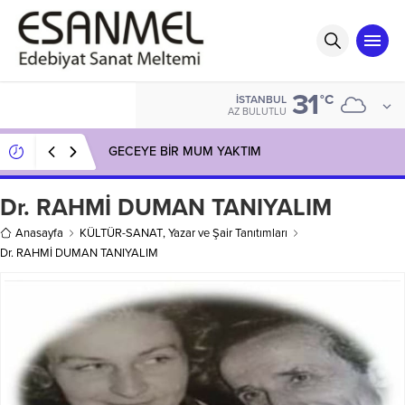
31
°C
İSTANBUL
AZ BULUTLU
GECEYE BİR MUM YAKTIM
Dr. RAHMİ DUMAN TANIYALIM
Anasayfa
KÜLTÜR-SANAT
,
Yazar ve Şair Tanıtımları
Dr. RAHMİ DUMAN TANIYALIM