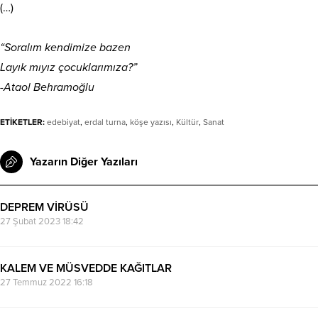
(…)
“Soralım kendimize bazen
Layık mıyız çocuklarımıza?”
-Ataol Behramoğlu
ETİKETLER:
edebiyat
,
erdal turna
,
köşe yazısı
,
Kültür
,
Sanat
Yazarın Diğer Yazıları
DEPREM VİRÜSÜ
27 Şubat 2023 18:42
KALEM VE MÜSVEDDE KAĞITLAR
27 Temmuz 2022 16:18