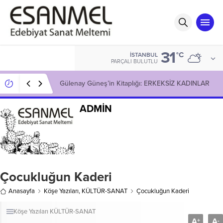
31
°C
İSTANBUL
PARÇALI BULUTLU
Gülenay Güneş’in Kitaplığı: ERKEKSİZ KADINLAR
ADMİN
Çocukluğun Kaderi
Anasayfa
Köşe Yazıları
,
KÜLTÜR-SANAT
Çocukluğun Kaderi
Köşe Yazıları
KÜLTÜR-SANAT
A
A
+
-