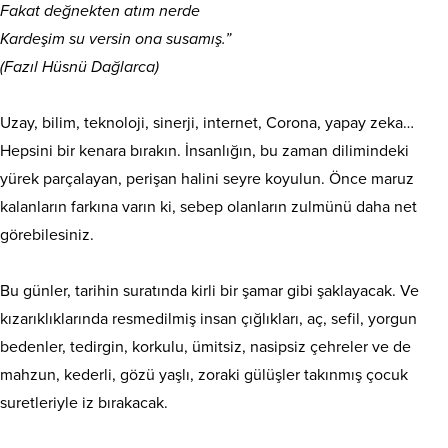
Fakat değnekten atım nerde
Kardeşim su versin ona susamış.”
(Fazıl Hüsnü Dağlarca)
Uzay, bilim, teknoloji, sinerji, internet, Corona, yapay zeka…
Hepsini bir kenara bırakın. İnsanlığın, bu zaman dilimindeki
yürek parçalayan, perişan halini seyre koyulun. Önce maruz
kalanların farkına varın ki, sebep olanların zulmünü daha net
görebilesiniz.
Bu günler, tarihin suratında kirli bir şamar gibi şaklayacak. Ve
kızarıklıklarında resmedilmiş insan çığlıkları, aç, sefil, yorgun
bedenler, tedirgin, korkulu, ümitsiz, nasipsiz çehreler ve de
mahzun, kederli, gözü yaşlı, zoraki gülüşler takınmış çocuk
suretleriyle iz bırakacak.