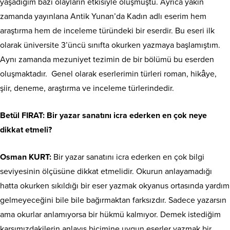
yaşadığım bazı olayların etkisiyle oluşmuştu. Ayrıca yakın
zamanda yayınlana Antik Yunan’da Kadın adlı eserim hem
araştırma hem de inceleme türündeki bir eserdir. Bu eseri ilk
olarak üniversite 3’üncü sınıfta okurken yazmaya başlamıştım.
Aynı zamanda mezuniyet tezimin de bir bölümü bu eserden
oluşmaktadır. Genel olarak eserlerimin türleri roman, hikâye,
şiir, deneme, araştırma ve inceleme türlerindedir.
Betül FIRAT: Bir yazar sanatını icra ederken en çok neye
dikkat etmeli?
Osman KURT:
Bir yazar sanatını icra ederken en çok bilgi
seviyesinin ölçüsüne dikkat etmelidir. Okurun anlayamadığı
hatta okurken sıkıldığı bir eser yazmak okyanus ortasında yardım
gelmeyeceğini bile bile bağırmaktan farksızdır. Sadece yazarsın
ama okurlar anlamıyorsa bir hükmü kalmıyor. Demek istediğim
karşımızdakilerin anlayış biçimine uygun eserler yazmak bir