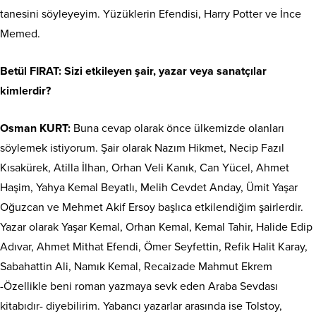
tanesini söyleyeyim. Yüzüklerin Efendisi, Harry Potter ve İnce
Memed.
Betül FIRAT: Sizi etkileyen şair, yazar veya sanatçılar
kimlerdir?
Osman KURT:
Buna cevap olarak önce ülkemizde olanları
söylemek istiyorum. Şair olarak Nazım Hikmet, Necip Fazıl
Kısakürek, Atilla İlhan, Orhan Veli Kanık, Can Yücel, Ahmet
Haşim, Yahya Kemal Beyatlı, Melih Cevdet Anday, Ümit Yaşar
Oğuzcan ve Mehmet Akif Ersoy başlıca etkilendiğim şairlerdir.
Yazar olarak Yaşar Kemal, Orhan Kemal, Kemal Tahir, Halide Edip
Adıvar, Ahmet Mithat Efendi, Ömer Seyfettin, Refik Halit Karay,
Sabahattin Ali, Namık Kemal, Recaizade Mahmut Ekrem
-Özellikle beni roman yazmaya sevk eden Araba Sevdası
kitabıdır- diyebilirim. Yabancı yazarlar arasında ise Tolstoy,