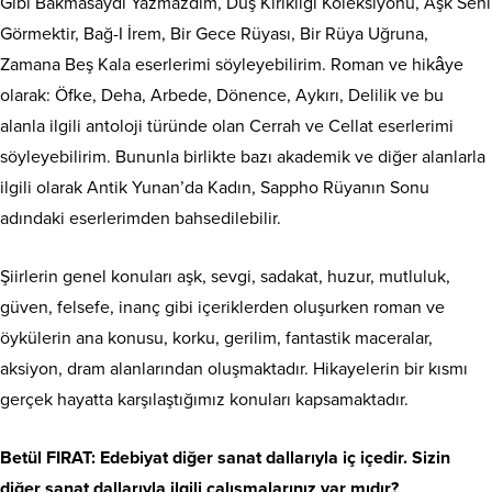
Gibi Bakmasaydı Yazmazdım, Düş Kırıklığı Koleksiyonu, Aşk Seni
Görmektir, Bağ-I İrem, Bir Gece Rüyası, Bir Rüya Uğruna,
Zamana Beş Kala eserlerimi söyleyebilirim. Roman ve hikâye
olarak: Öfke, Deha, Arbede, Dönence, Aykırı, Delilik ve bu
alanla ilgili antoloji türünde olan Cerrah ve Cellat eserlerimi
söyleyebilirim. Bununla birlikte bazı akademik ve diğer alanlarla
ilgili olarak Antik Yunan’da Kadın, Sappho Rüyanın Sonu
adındaki eserlerimden bahsedilebilir.
Şiirlerin genel konuları aşk, sevgi, sadakat, huzur, mutluluk,
güven, felsefe, inanç gibi içeriklerden oluşurken roman ve
öykülerin ana konusu, korku, gerilim, fantastik maceralar,
aksiyon, dram alanlarından oluşmaktadır. Hikayelerin bir kısmı
gerçek hayatta karşılaştığımız konuları kapsamaktadır.
Betül FIRAT: Edebiyat diğer sanat dallarıyla iç içedir. Sizin
diğer sanat dallarıyla ilgili çalışmalarınız var mıdır?