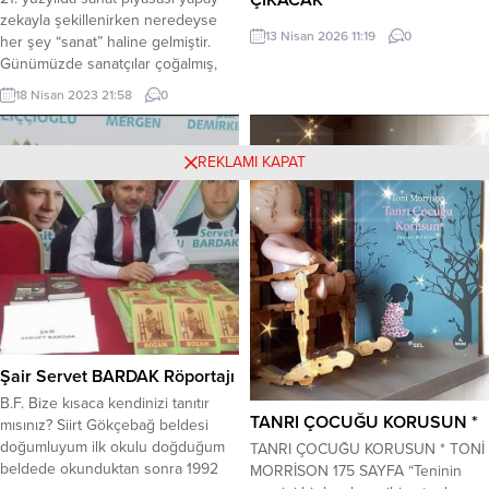
zekayla şekillenirken neredeyse
KERİM ÖZBEKLER GAZETECİ-
13 Nisan 2026 11:19
0
her şey “sanat” haline gelmiştir.
YAZAR-ŞAİR 03 Mayıs 2026 Pazar
Günümüzde sanatçılar çoğalmış,
günü, saat.12.30-17.30
asıl sanatçı olanlar geri plana atılmış
arasında;Bahar Cafe-Meşrutiyet
18 Nisan 2023 21:58
0
ve özellikle Türkiye’de sanat
Caddesi, Konur 2.Sokak, No.26/4
piyasası yapmacık eleştirmenler
Kızılay-Ankara adresinde, ASEM
tarafından yapay sanatçılarla
SANAT yöneticileri tarafından
REKLAMI KAPAT
doldurulmuştur. Özellikle
”Özgün Şiir ve Müzik Dinletisi”
İstanbul’da sanatın referans
tertip edilmiştir. Etkinlikte sahne
sistemiyle döndüğünün hepimiz
alacak sanatçıların isimleri aşağıdaki
farkındayız. Büyük emek sonucu
şekildedir;Burak Sarı-Gülseren Kılıç-
bir yerlere gelebilen sanatçı sayısı
Hüseyin Karakoç-Hüseyin Kartal-
çok...
Hüseyin Yiğit-Okan Aydın-Servet
Yıldız-Tekiner Aksoy-Metin Yılmaz-
Songül Yılmaz-Yüksel Delice-Yavuz
Canpolat. ŞİİR OKUYACAK
Şair Servet BARDAK Röportajı
ŞAİRLERİN...
B.F. Bize kısaca kendinizi tanıtır
TANRI ÇOCUĞU KORUSUN *
mısınız? Siirt Gökçebağ beldesi
doğumluyum ilk okulu doğduğum
TANRI ÇOCUĞU KORUSUN * TONİ
beldede okunduktan sonra 1992
MORRİSON 175 SAYFA “Teninin