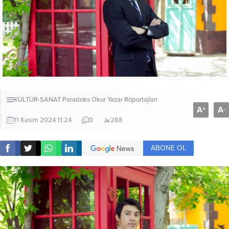
KÜLTÜR-SANAT
Paradoks Okur Yazar Röportajları
A
A
+
-
11 Kasım 2024 11:24
0
288
ABONE OL