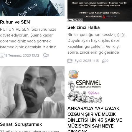
Ruhun ve SEN
Sekizinci Halka
RUHUN VE SEN; Sizi ruhunuza
Bir kız çocuğunun sessiz çığlığı…
davet ediyorum. Şuana kadar
Duyulmayan haykırışlar, üzeri
göremediğiniz yada görmek
kapatılan gerçekler… Ve iki yıl
istemediğiniz geçmişin izlerinin
sonra, zincirlerin gölgesinde
yarattığı duygularınızı anlamaya…
19 Temmuz 2023 13:12
0
başlayan korkunç bir yüzleşme.Bu
Bunları kabul ederek ve yaşadığınız
4 Eylül 2025 11:15
0
oyunda masumiyetin bedeli ağır,
her şeye rağmen yolunuza devam
vicdanın sessizliği ise ölümcül.
edebilmeniz için içsel rehberinize
Herkes kendi günahıyla baş başa
ulaştırmaya ve sizi kendinizle
kalacak. Kim kurtulacak, kim yok
tanıştırıyorum. Güçlü ve zayıf
olacak?
yönlerinizi bilerek duygularınızı
kontrol ederek her şeyin
üstesinden gelebilirsiniz. Güçlü...
ANKARA’DA YAPILACAK
ÖZGÜN ŞİİR VE MÜZİK
DİNLETİSİ İ.İN 45 ŞAİR VE
Sanatı Soruşturmak
MÜZİSYEN SAHNEYE
ÇIKACAK
21. yüzyılda sanat piyasası yapay