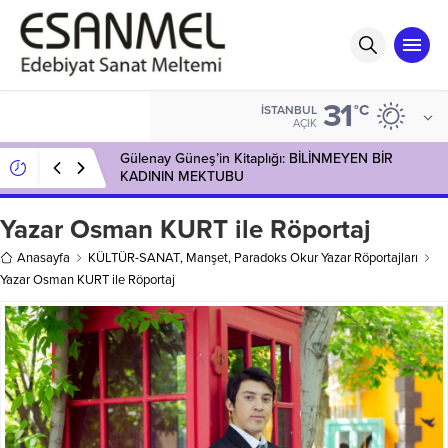
31
°C
İSTANBUL
AÇIK
Gülenay Güneş’in Kitaplığı: BİLİNMEYEN BİR
KADININ MEKTUBU
Yazar Osman KURT ile Röportaj
Anasayfa
KÜLTÜR-SANAT
,
Manşet
,
Paradoks Okur Yazar Röportajları
Yazar Osman KURT ile Röportaj