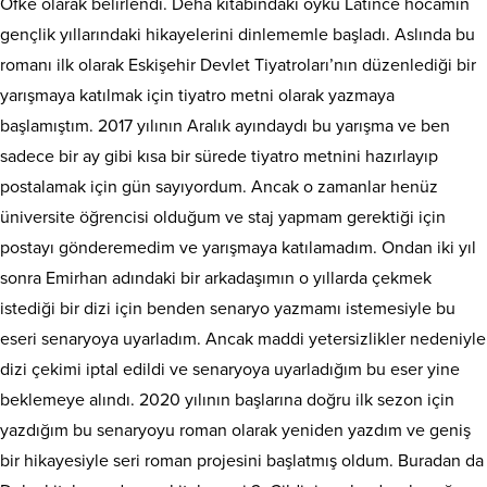
Öfke olarak belirlendi. Deha kitabındaki öykü Latince hocamın
gençlik yıllarındaki hikayelerini dinlememle başladı. Aslında bu
romanı ilk olarak Eskişehir Devlet Tiyatroları’nın düzenlediği bir
yarışmaya katılmak için tiyatro metni olarak yazmaya
başlamıştım. 2017 yılının Aralık ayındaydı bu yarışma ve ben
sadece bir ay gibi kısa bir sürede tiyatro metnini hazırlayıp
postalamak için gün sayıyordum. Ancak o zamanlar henüz
üniversite öğrencisi olduğum ve staj yapmam gerektiği için
postayı gönderemedim ve yarışmaya katılamadım. Ondan iki yıl
sonra Emirhan adındaki bir arkadaşımın o yıllarda çekmek
istediği bir dizi için benden senaryo yazmamı istemesiyle bu
eseri senaryoya uyarladım. Ancak maddi yetersizlikler nedeniyle
dizi çekimi iptal edildi ve senaryoya uyarladığım bu eser yine
beklemeye alındı. 2020 yılının başlarına doğru ilk sezon için
yazdığım bu senaryoyu roman olarak yeniden yazdım ve geniş
bir hikayesiyle seri roman projesini başlatmış oldum. Buradan da