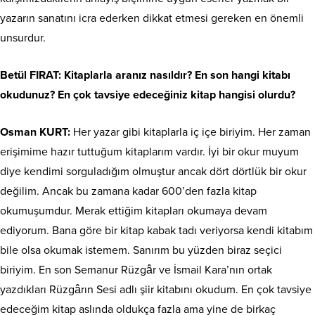
yazarın sanatını icra ederken dikkat etmesi gereken en önemli
unsurdur.
Betül FIRAT: Kitaplarla aranız nasıldır? En son hangi kitabı
okudunuz? En çok tavsiye edeceğiniz kitap hangisi olurdu?
Osman KURT:
Her yazar gibi kitaplarla iç içe biriyim. Her zaman
erişimime hazır tuttuğum kitaplarım vardır. İyi bir okur muyum
diye kendimi sorguladığım olmuştur ancak dört dörtlük bir okur
değilim. Ancak bu zamana kadar 600’den fazla kitap
okumuşumdur. Merak ettiğim kitapları okumaya devam
ediyorum. Bana göre bir kitap kabak tadı veriyorsa kendi kitabım
bile olsa okumak istemem. Sanırım bu yüzden biraz seçici
biriyim. En son Semanur Rüzgâr ve İsmail Kara’nın ortak
yazdıkları Rüzgârın Sesi adlı şiir kitabını okudum. En çok tavsiye
edeceğim kitap aslında oldukça fazla ama yine de birkaç