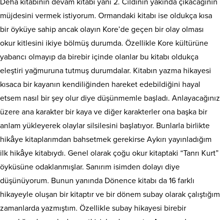
Deha kitabının devam kitabı yani 2. Cildinin yakında çıkacağının
müjdesini vermek istiyorum. Ormandaki kitabı ise oldukça kısa
bir öyküye sahip ancak olayın Kore’de geçen bir olay olması
okur kitlesini ikiye bölmüş durumda. Özellikle Kore kültürüne
yabancı olmayıp da birebir içinde olanlar bu kitabı oldukça
eleştiri yağmuruna tutmuş durumdalar. Kitabın yazma hikayesi
kısaca bir kayanın kendiliğinden hareket edebildiğini hayal
etsem nasıl bir şey olur diye düşünmemle başladı. Anlayacağınız
üzere ana karakter bir kaya ve diğer karakterler ona başka bir
anlam yükleyerek olaylar silsilesini başlatıyor. Bunlarla birlikte
hikâye kitaplarımdan bahsetmek gerekirse Aykırı yayınladığım
ilk hikâye kitabıydı. Genel olarak çoğu okur kitaptaki “Tanrı Kurt”
öyküsüne odaklanmışlar. Sanırım isimden dolayı diye
düşünüyorum. Bunun yanında Dönence kitabı da 16 farklı
hikayeyle oluşan bir kitaptır ve bir dönem subay olarak çalıştığım
zamanlarda yazmıştım. Özellikle subay hikayesi birebir