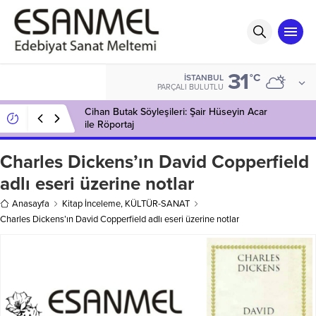
31
°C
İSTANBUL
PARÇALI BULUTLU
Cihan Butak Söyleşileri: Şair Hüseyin Acar
ile Röportaj
Charles Dickens’ın David Copperfield
adlı eseri üzerine notlar
Anasayfa
Kitap İnceleme
,
KÜLTÜR-SANAT
Charles Dickens’ın David Copperfield adlı eseri üzerine notlar