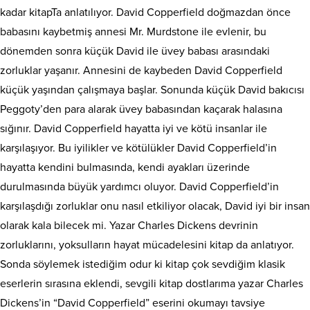
kadar kitapTa anlatılıyor. David Copperfield doğmazdan önce
babasını kaybetmiş annesi Mr. Murdstone ile evlenir, bu
dönemden sonra küçük David ile üvey babası arasındaki
zorluklar yaşanır. Annesini de kaybeden David Copperfield
küçük yaşından çalışmaya başlar. Sonunda küçük David bakıcısı
Peggoty’den para alarak üvey babasından kaçarak halasına
sığınır. David Copperfield hayatta iyi ve kötü insanlar ile
karşılaşıyor. Bu iyilikler ve kötülükler David Copperfield’in
hayatta kendini bulmasında, kendi ayakları üzerinde
durulmasında büyük yardımcı oluyor. David Copperfield’in
karşılaşdığı zorluklar onu nasıl etkiliyor olacak, David iyi bir insan
olarak kala bilecek mi. Yazar Charles Dickens devrinin
zorluklarını, yoksulların hayat mücadelesini kitap da anlatıyor.
Sonda söylemek istediğim odur ki kitap çok sevdiğim klasik
eserlerin sırasına eklendi, sevgili kitap dostlarıma yazar Charles
Dickens’in “David Copperfield” eserini okumayı tavsiye