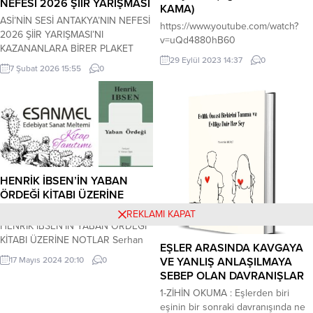
NEFESİ 2026 ŞİİR YARIŞMASI
KAMA)
ASİ’NİN SESİ ANTAKYA’NIN NEFESİ
https://www.youtube.com/watch?
2026 ŞİİR YARIŞMASI’NI
v=uQd4880hB60
KAZANANLARA BİRER PLAKET
29 Eylül 2023 14:37
0
TAKDİM EDİLECEK. (SON
7 Şubat 2026 15:55
0
BAŞVURU TARİHİ.10 HAZİRAN
2026 ÇARŞAMBA)… KERİM
ÖZBEKLER GAZETECİ-YAZAR-ŞAİR
-Yarışmadaki kısıtlar:Yarışma,
başvuru tarihi itibarıyla 18 yaşını
doldurmuş tüm katılımcılara açıktır. -
Düzenleyen:Doğunun Kraliçesi
Antakya Kültür Sanat ve Edebiyat
HENRİK İBSEN’İN YABAN
Dergisi Online sanat kursları, -
ÖRDEĞİ KİTABI ÜZERİNE
Sonuçların İlanı:10 Temmuz 2026
NOTLAR
REKLAMI KAPAT
Cuma, -Ödül Töreni:25...
HENRİK İBSEN’İN YABAN ÖRDEĞİ
KİTABI ÜZERİNE NOTLAR Serhan
EŞLER ARASINDA KAVGAYA
Poyraz … “Son Akşam Yemeği…” –
VE YANLIŞ ANLAŞILMAYA
17 Mayıs 2024 20:10
0
Masadaki on üçüncü kişi kim? –
SEBEP OLAN DAVRANIŞLAR
Efendim? Ne diyorsun? Masada
1-ZİHİN OKUMA : Eşlerden biri
zaten Hz. İsa ve on iki havarisi var.
eşinin bir sonraki davranışında ne
… Son Akşam Yemeği; Milano’daki