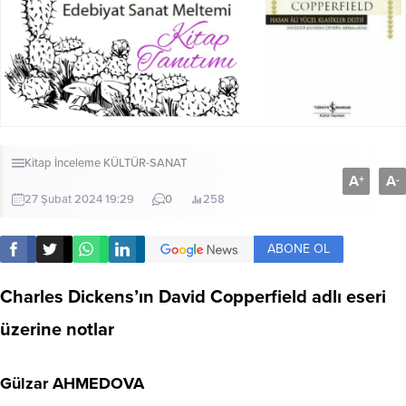
Kitap İnceleme
KÜLTÜR-SANAT
A
A
+
-
27 Şubat 2024 19:29
0
258
ABONE OL
Charles Dickens’ın David Copperfield adlı eseri
üzerine notlar
Gülzar AHMEDOVA