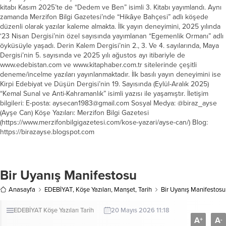
kitabı Kasım 2025’te de “Dedem ve Ben” isimli 3. Kitabı yayımlandı. Aynı
zamanda Merzifon Bilgi Gazetesi’nde “Hikâye Bahçesi” adlı köşede
düzenli olarak yazılar kaleme almakta. İlk yayın deneyimini, 2025 yılında
‘23 Nisan Dergisi’nin özel sayısında yayımlanan “Egemenlik Ormanı” adlı
öyküsüyle yaşadı. Derin Kalem Dergisi’nin 2., 3. Ve 4. sayılarında, Maya
Dergisi’nin 5. sayısında ve 2025 yılı ağustos ayı itibariyle de
www.edebistan.com ve www.kitaphaber.com.tr sitelerinde çeşitli
deneme/incelme yazıları yayınlanmaktadır. İlk basılı yayın deneyimini ise
Kirpi Edebiyat ve Düşün Dergisi’nin 19. Sayısında (Eylül-Aralık 2025)
“Kemal Sunal ve Anti-Kahramanlık” isimli yazısı ile yaşamıştır. İletişim
bilgileri: E-posta: aysecan1983@gmail.com Sosyal Medya: @biraz_ayse
(Ayşe Can) Köşe Yazıları: Merzifon Bilgi Gazetesi
(https://www.merzifonbilgigazetesi.com/kose-yazari/ayse-can/) Blog:
https://birazayse.blogspot.com
Bir Uyanış Manifestosu
Anasayfa
EDEBİYAT
,
Köşe Yazıları
,
Manşet
,
Tarih
Bir Uyanış Manifestosu
EDEBİYAT
Köşe Yazıları
Tarih
20 Mayıs 2026 11:18
A
A
+
-