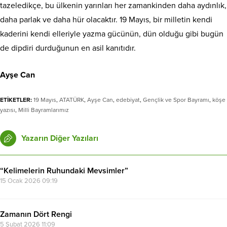
tazeledikçe, bu ülkenin yarınları her zamankinden daha aydınlık,
daha parlak ve daha hür olacaktır. 19 Mayıs, bir milletin kendi
kaderini kendi elleriyle yazma gücünün, dün olduğu gibi bugün
de dipdiri durduğunun en asil kanıtıdır.
Ayşe Can
ETİKETLER:
19 Mayıs
,
ATATÜRK
,
Ayşe Can
,
edebiyat
,
Gençlik ve Spor Bayramı
,
köşe
yazısı
,
Milli Bayramlarımız
Yazarın Diğer Yazıları
“Kelimelerin Ruhundaki Mevsimler”
15 Ocak 2026 09:19
Zamanın Dört Rengi
5 Şubat 2026 11:09