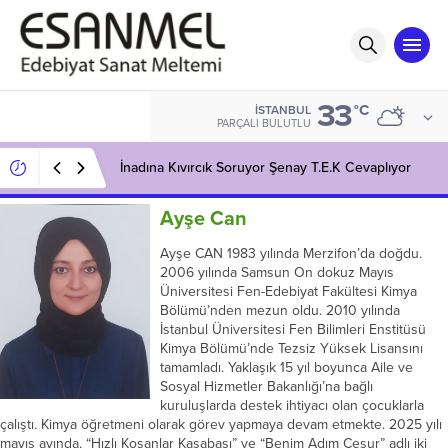
33
°C
İSTANBUL
PARÇALI BULUTLU
İnadına Kıvırcık Soruyor Şenay T.E.K Cevaplıyor
Ayşe Can
Ayşe CAN 1983 yılında Merzifon’da doğdu.
2006 yılında Samsun On dokuz Mayıs
Üniversitesi Fen-Edebiyat Fakültesi Kimya
Bölümü’nden mezun oldu. 2010 yılında
İstanbul Üniversitesi Fen Bilimleri Enstitüsü
Kimya Bölümü’nde Tezsiz Yüksek Lisansını
tamamladı. Yaklaşık 15 yıl boyunca Aile ve
Sosyal Hizmetler Bakanlığı’na bağlı
kuruluşlarda destek ihtiyacı olan çocuklarla
çalıştı. Kimya öğretmeni olarak görev yapmaya devam etmekte. 2025 yılı
mayıs ayında, “Hızlı Koşanlar Kasabası” ve “Benim Adım Cesur” adlı iki