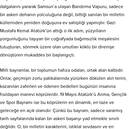
dalgalarını yararak Samsun’a ulaşan Bandırma Vapuru, sadece
bir askeri dehanın yolculuğuna değil, bittiği sanılan bir milletin
küllerinden yeniden doğuşuna ev sahipliği yapmıştır. Gazi
Mustafa Kemal Atatürk’ün attığı o ilk adım, yüzyılların
yorgunluğunu taşıyan bir coğrafyada bağımsızlık meşalesini
tutuşturan, sönmek üzere olan umutları köklü bir direnişe
dönüştüren mukaddes bir başlangıçtı.
​Milli bayramlar, bir toplumun hafıza odaları, ortak atan kalbidir.
Onlar, geçmişin zorlu patikalarında yürürken dökülen alın terini,
kazanılan zaferleri ve ödenen bedelleri bugünün insanına
fısıldayan manevi köprülerdir. 19 Mayıs Atatürk’ü Anma, Gençlik
ve Spor Bayramı ise bu köprülerin en dinamik, en taze ve
geleceğe en açık olanıdır. Çünkü bu bayram, sadece sararmış
tarih sayfalarında kalan bir askeri başarıyı yad etmekle sınırlı
değildir. O, bir milletin karakterini, istiklal sevdasını ve en