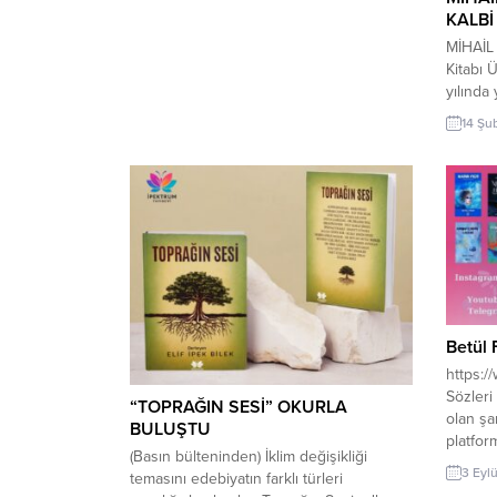
KALBİ 
olan İsmail Gökçe 1 yıl İzmir Buca Eğitim
Enstitüsü Türkçe Bölümü’nde okumuştur,
MİHAİL
1 yılda Aydın’ın Germencik İlçesi’ne bağlı
Kitabı 
olan Ortaklar Kasabası’nda bulunan
yılında
Eğitim Enstitüsü’nde yüksek tahsil...
Rus Hal
14 Şu
okunam
olarak b
siyasi b
Çarlık 
sınıfsal
Aidiyet..
Betül 
https:
Sözleri
“TOPRAĞIN SESİ” OKURLA
olan şa
BULUŞTU
platform
(Basın bülteninden) İklim değişikliği
paylaşı
3 Eylü
temasını edebiyatın farklı türleri
beraber