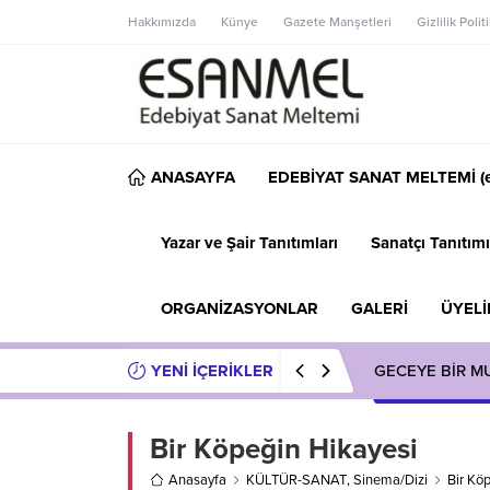
Hakkımızda
Künye
Gazete Manşetleri
Gizlilik Polit
ANASAYFA
EDEBİYAT SANAT MELTEMİ (e
Yazar ve Şair Tanıtımları
Sanatçı Tanıtımı
ORGANİZASYONLAR
GALERİ
ÜYELİ
YENİ İÇERİKLER
GECEYE BİR M
Bir Köpeğin Hikayesi
Anasayfa
KÜLTÜR-SANAT
,
Sinema/Dizi
Bir Kö