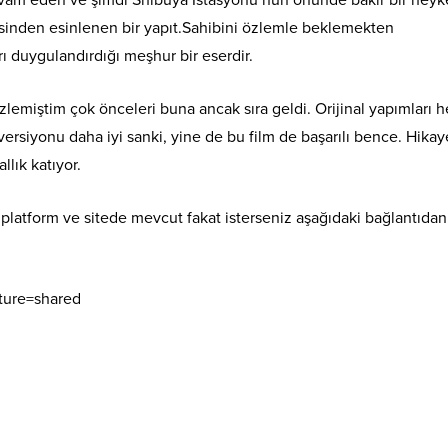
am eden ve şimdi Shibuya İstasyonu’nun önünde bakır bir heyke
inden esinlenen bir yapıt.Sahibini özlemle beklemekten
 duygulandırdığı meşhur bir eserdir.
lemiştim çok önceleri buna ancak sıra geldi. Orijinal yapımları h
siyonu daha iyi sanki, yine de bu film de başarılı bence. Hikay
lık katıyor.
 platform ve sitede mevcut fakat isterseniz aşağıdaki bağlantıdan
ture=shared