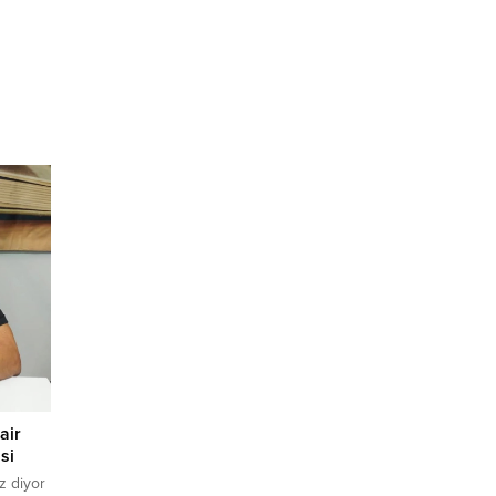
air
si
z diyor