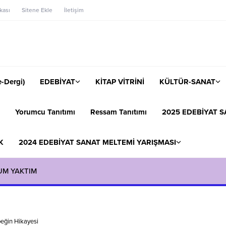
ikası
Sitene Ekle
İletişim
-Dergi)
EDEBİYAT
KİTAP VİTRİNİ
KÜLTÜR-SANAT
Yorumcu Tanıtımı
Ressam Tanıtımı
2025 EDEBİYAT S
K
2024 EDEBİYAT SANAT MELTEMİ YARIŞMASI
UM YAKTIM
peğin Hikayesi