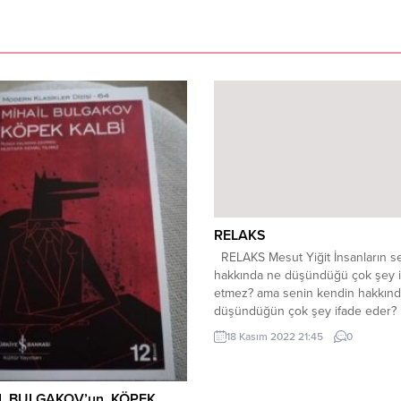
RELAKS
RELAKS Mesut Yiğit İnsanların s
hakkında ne düşündüğü çok şey i
etmez? ama senin kendin hakkınd
düşündüğün çok şey ifade eder? 
sevgiyle kucakla negatif yaşama po
18 Kasım 2022 21:45
0
hayat senin kendi kalbinden ne g
öyle düşün mutlu ol “Sonra dedim
kendime; Ne diye uğraşıyorsun mil
L BULGAKOV’un KÖPEK
derdiyle, Hangi...