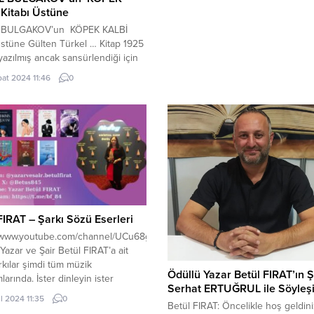
Kitabı Üstüne
 BULGAKOV’un KÖPEK KALBİ
Üstüne Gülten Türkel … Kitap 1925
 yazılmış ancak sansürlendiği için
kı tarafından uzun bir süre
bat 2024 11:46
0
amış, Rusya ‘da basımı 1987
ilinmekte. Yazar bu kitabı ile
ir eleştiri yapmış. Bilindiği üzere
Rusyasında halk aç, yoksul ve
 farklılıklar içerisinde ezilmektedir.
.
FIRAT – Şarkı Sözü Eserleri
//www.youtube.com/channel/UCu68guHAi2Zu6bcb7OT2wNg
 Yazar ve Şair Betül FIRAT’a ait
rkılar şimdi tüm müzik
Ödüllü Yazar Betül FIRAT’ın Ş
larında. İster dinleyin ister
Serhat ERTUĞRUL ile Söyleşi
mlarınıza ekleyin… Şarkılarla
l 2024 11:35
0
Betül FIRAT: Öncelikle hoş geldini
iz… @distrokid ile herkese