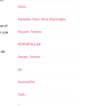
li
Öykü
Paradoks Okur Yazar Röportajları
ep el
Ressam Tanıtımı
e çok
RÖPORTAJLAR
 da
Sanatçı Tanıtımı
Şiir
Sinema/Dizi
Tarih