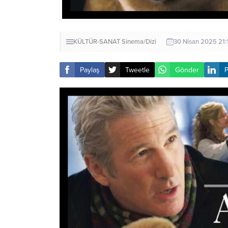
KÜLTÜR-SANAT
Sinema/Dizi
30 Nisan 2025 21:
Paylaş
Tweetle
Gönder
P