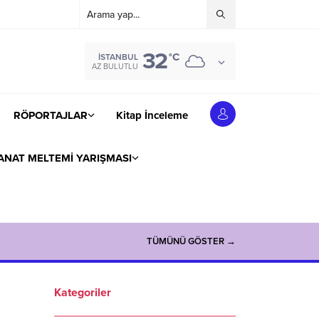
32
°C
İSTANBUL
AZ BULUTLU
RÖPORTAJLAR
Kitap İnceleme
ANAT MELTEMİ YARIŞMASI
TÜMÜNÜ GÖSTER →
Kategoriler