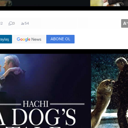
A
+
12
0
54
ABONE OL
aylaş