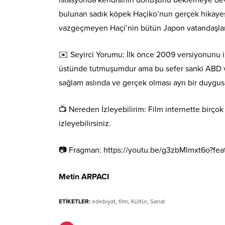
istasyonda kendisinin dönüşünü beklemeye dev
bulunan sadık köpek Haçiko’nun gerçek hikayes
vazgeçmeyen Haçi’nin bütün Japon vatandaşları
✉️ Seyirci Yorumu: İlk önce 2009 versiyonunu iz
üstünde tutmuşumdur ama bu sefer sanki ABD ver
sağlam aslında ve gerçek olması ayrı bir duygusal
📺 Nereden İzleyebilirim: Film internette birçok
izleyebilirsiniz.
📷 Fragman: https://youtu.be/g3zbMlmxt6o?fea
Metin ARPACI
ETİKETLER:
edebiyat
,
film
,
Kültür
,
Sanat