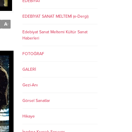
EDEBİYAT
EDEBİYAT SANAT MELTEMİ (e-Dergi)
A
-
Edebiyat Sanat Meltemi Kültür Sanat
Haberleri
FOTOĞRAF
GALERİ
Gezi-Anı
Görsel Sanatlar
Hikaye
İnadına Kıvırcık Soruyor