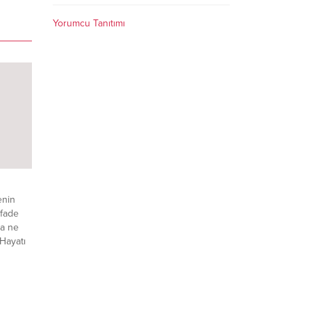
Yorumcu Tanıtımı
enin
fade
a ne
Hayatı
zitif ol
eçiyor
 ki
letin