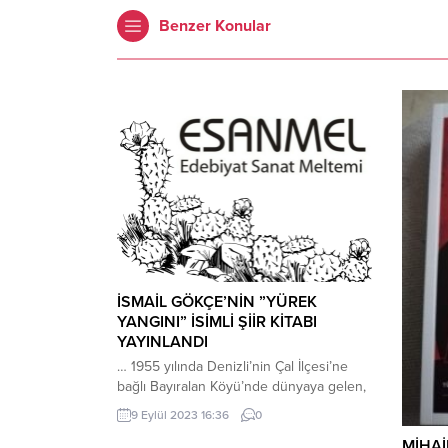
Benzer Konular
İSMAİL GÖKÇE’NİN ”YÜREK
YANGINI” İSİMLİ ŞİİR KİTABI
YAYINLANDI
… 1955 yılında Denizli’nin Çal İlçesi’ne
bağlı Bayıralan Köyü’nde dünyaya gelen,
ilkokulu köyünde. Ortaokulu İsabey
9 Eylül 2023 16:36
0
Kasabası’nda bitirdikten sonra Denizli
MİHAİ
Ticaret Lisesi’nden 1976 yılında mezun