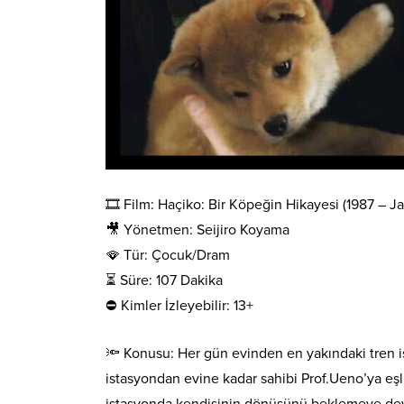
🎞️ Film: Haçiko: Bir Köpeğin Hikayesi (1987 – J
🎥 Yönetmen: Seijiro Koyama
🪭 Tür: Çocuk/Dram
⏳ Süre: 107 Dakika
⛔ Kimler İzleyebilir: 13+
🔦 Konusu: Her gün evinden en yakındaki tren 
istasyondan evine kadar sahibi Prof.Ueno’ya eşl