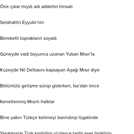
Öne çıkar mıydı adı adaletin timsali
Selahattin Eyyubi’nin
Bereketli toprakların soyadı
Güneyde vadi boyunca uzanan Yukarı Mısır’la
Kuzeyde Nil Deltasını kapsayan Aşağı Mısır diye
Bölüntülü gelişme sürüp giderken, İsa’dan önce
Kenetlenmiş Mısırlı halklar
Bine yakın Türkçe kelimeyi barındırıp lügatinde
Yaşatmışlar Türk kimliğini yüzlerce tarihi eser biriktirip