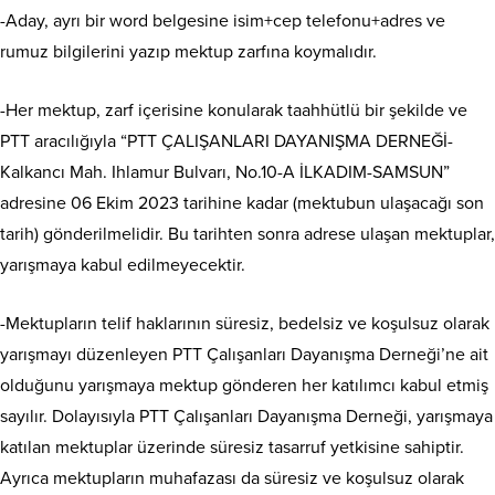
-Aday, ayrı bir word belgesine isim+cep telefonu+adres ve
rumuz bilgilerini yazıp mektup zarfına koymalıdır.
-Her mektup, zarf içerisine konularak taahhütlü bir şekilde ve
PTT aracılığıyla “PTT ÇALIŞANLARI DAYANIŞMA DERNEĞİ-
Kalkancı Mah. Ihlamur Bulvarı, No.10-A İLKADIM-SAMSUN”
adresine 06 Ekim 2023 tarihine kadar (mektubun ulaşacağı son
tarih) gönderilmelidir. Bu tarihten sonra adrese ulaşan mektuplar,
yarışmaya kabul edilmeyecektir.
-Mektupların telif haklarının süresiz, bedelsiz ve koşulsuz olarak
yarışmayı düzenleyen PTT Çalışanları Dayanışma Derneği’ne ait
olduğunu yarışmaya mektup gönderen her katılımcı kabul etmiş
sayılır. Dolayısıyla PTT Çalışanları Dayanışma Derneği, yarışmaya
katılan mektuplar üzerinde süresiz tasarruf yetkisine sahiptir.
Ayrıca mektupların muhafazası da süresiz ve koşulsuz olarak