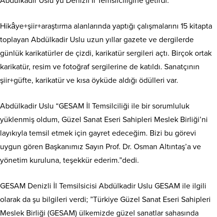
Abdülkadir Uslu’yu Denizli İl Temsilciliğine getirdi.
Hikâye+şiir+araştırma alanlarında yaptığı çalışmalarını 15 kitapta
toplayan
Abdülkadir Uslu uzun yıllar gazete ve dergilerde
günlük karikatürler de çizdi, karikatür sergileri açtı. Birçok ortak
karikatür, resim ve fotoğraf sergilerine de katıldı. Sanatçının
şiir+güfte, karikatür ve kısa öyküde aldığı ödülleri var.
Abdülkadir Uslu “GESAM İl Temsilciliği ile bir sorumluluk
yüklenmiş oldum, Güzel Sanat Eseri Sahipleri Meslek Birliği’ni
layıkıyla temsil etmek için gayret edeceğim. Bizi bu görevi
uygun gören Başkanımız Sayın Prof. Dr. Osman Altıntaş’a ve
yönetim kuruluna, teşekkür ederim.”dedi.
GESAM Denizli İl Temsilsicisi Abdülkadir Uslu GESAM ile ilgili
olarak da şu bilgileri verdi; ”Türkiye Güzel Sanat Eseri Sahipleri
Meslek Birliği (GESAM) ülkemizde güzel sanatlar sahasında