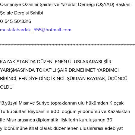
Osmaniye Ozanlar Şairler ve Yazarlar Derneği (OŞYAD) Başkanı
Şelale Dergisi Sahibi
0-545-5013316
mustafabardak_555@hotmail.com
*****************************************************************************************
KAZAKİSTAN’DA DÜZENLENEN ULUSLARARASI ŞİİR
YARIŞMASI’NDA TOKAT’LI ŞAİR DR.MEHMET YARDIMCI
BİRİNCİ, FENDİYE DİNÇ İKİNCİ. ŞÜKRAN BAYRAK, ÜÇÜNCÜ
OLDU
13.yüzyıl Mısır ve Suriye topraklarının ulu hükümdarı Kıpçak
Türkü Sultan Baybars’ın 800. doğum yıldönümü ve Kazakistan
ile Mısır arasında diplomatik ilişkilerin kuruluşunun 30.
yıldönümüne ithaf olarak düzenlenen uluslararası edebiyat