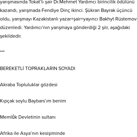
yarışmasında Tokat’lı şair Dr.Mehmet Yardımcı birincilik ödülünü
kazandı, yarışmada Fendiye Dinç ikinci. Şükran Bayrak üçüncü
oldu, yarışmayı Kazakistanlı yazar+şair+yayıncı Bakhyt Rüstemov
düzenledi. Yardımcı’nın yarışmaya gönderdiği 2 şiir, aşağıdaki
şekildedir.
***
BEREKETLİ TOPRAKLARIN SOYADI
Akraba Topluluklar gözdesi
Kıpçak soylu Baybars’ım benim
Memlûk Devletinin sultanı
Afrika ile Asya’nın kesişiminde