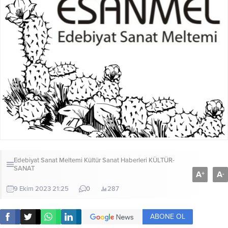
Edebiyat Sanat Meltemi Kültür Sanat Haberleri
KÜLTÜR-
SANAT
A
A
+
-
9 Ekim 2023 21:25
0
287
ABONE OL