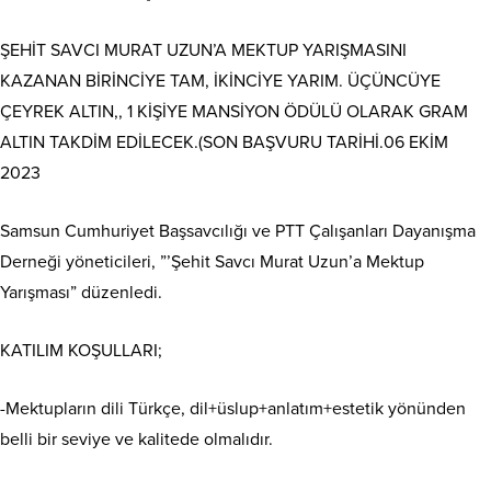
ŞEHİT SAVCI MURAT UZUN’A MEKTUP YARIŞMASINI
KAZANAN BİRİNCİYE TAM, İKİNCİYE YARIM. ÜÇÜNCÜYE
ÇEYREK ALTIN,, 1 KİŞİYE MANSİYON ÖDÜLÜ OLARAK GRAM
ALTIN TAKDİM EDİLECEK.(SON BAŞVURU TARİHİ.06 EKİM
2023
Samsun Cumhuriyet Başsavcılığı ve PTT Çalışanları Dayanışma
Derneği yöneticileri, ”’Şehit Savcı Murat Uzun’a Mektup
Yarışması” düzenledi.
KATILIM KOŞULLARI;
-Mektupların dili Türkçe, dil+üslup+anlatım+estetik yönünden
belli bir seviye ve kalitede olmalıdır.