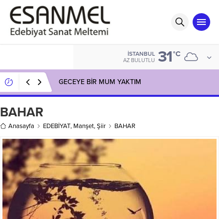
31
°C
İSTANBUL
AZ BULUTLU
GECEYE BİR MUM YAKTIM
BAHAR
Anasayfa
EDEBİYAT
,
Manşet
,
Şiir
BAHAR