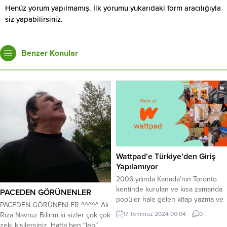
Henüz yorum yapılmamış. İlk yorumu yukarıdaki form aracılığıyla
siz yapabilirsiniz.
Benzer Konular
Wattpad’e Türkiye’den Giriş
Yapılamıyor
2006 yılında Kanada’nın Toronto
kentinde kurulan ve kısa zamanda
PACEDEN GÖRÜNENLER
popüler hale gelen kitap yazma ve
PACEDEN GÖRÜNENLER ^^^^^ Ali
okuma sitesi Wattpad’e Türkiye’den
17 Temmuz 2024 00:04
0
Rıza Navruz Bilirim ki sizler çok çok
erişim engelledi. Kanada menşeli
zeki kişilersiniz. Hatta ben “leb”