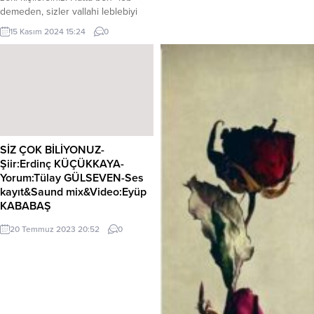
hikaye yazma ve okuma sitesi
demeden, sizler vallahi leblebiyi
Wattpad, Türkiye’de
anlarsınız. Ben pace demişsem,
kapatıldı. Ankara 10. Sulh Ceza
15 Kasım 2024 15:24
0
sizler biliyorum ki ‘face’ dediğimi
Hakimliğinin aldığı karar göre
anladınız bile şu an. Bu pace’nin
Wattpad’e Türkiye’den erişim
adına “sosyal medya” diyorlar
sağlanamayacak. Twitter’daki
biliciler. Aslında multi-medya dense
“Engelli Web” sayfası, Wattpad’e
daha isabetli bir tanım olmuş
erişim yasağı kararını Ankara 10....
olurdu. Çünkü...
SİZ ÇOK BİLİYONUZ-
Şiir:Erdinç KÜÇÜKKAYA-
Yorum:Tülay GÜLSEVEN-Ses
kayıt&Saund mix&Video:Eyüp
KABABAŞ
https://www.youtube.com/watch?
20 Temmuz 2023 20:52
0
v=8bxmjvV5EwY