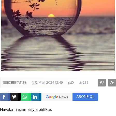
A
A
+
-
EDEBİYAT
Şiir
2 Mart 2024 12:49
0
239
ABONE OL
Havaların ısınmasıyla birlikte,