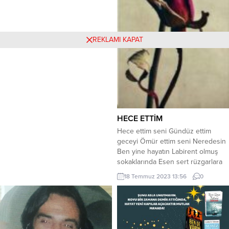
REKLAMI KAPAT
HECE ETTİM
Hece ettim seni Gündüz ettim
geceyi Ömür ettim seni Neredesin
Ben yine hayatın Labirent olmuş
sokaklarında Esen sert rüzgarlara
Benliğimi siper ederek Özlem
18 Temmuz 2023 13:56
0
yürüyüşümün Varmışlığındayım
Ben seni Sende yaşayamadım ki
Nede bir başkasında Seni
aramadım ki Hasretini duyayım
Rüzgar Ne getirir ne ulaştırır