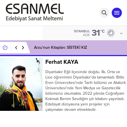
31
°C
İSTANBUL
AÇIK
Arzu’nun Kitapları: SİSTEKİ KIZ
Ferhat KAYA
Diyarbakır Eğil ilçesinde doğdu. İlk, Orta ve
Lise öğrenimini Diyarbakır'da tamamladı. Bitlis
Eren Üniversitesi'nde Tarih bölümü ve Atatürk
Üniversitesi'nde Yeni Medya ve Gazetecilik
bölümünü okumakta. 2022 yılında Coğrafyam
Kokmalı Benim Sevdiğim şiir kitabını yayınladı.
Edebiyat dünyasına yeni projeler için
çalışmaları devam etmektedir.