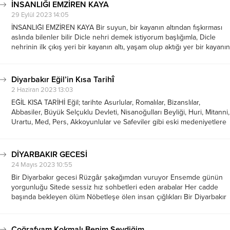
İNSANLIĞI EMZİREN KAYA
29 Eylül 2023 14:05
İNSANLIĞI EMZİREN KAYA Bir suyun, bir kayanın altından fışkırması
aslında bilenler bilir Dicle nehri demek istiyorum başlığımla, Dicle
nehrinin ilk çıkış yeri bir kayanın altı, yaşam olup aktığı yer bir kayanın
altıdır. Aslında Dicle yüzyıllar boyu aktığı her coğrafyaya yaşam...
Diyarbakır Eğil’in Kısa Tarihî
2 Haziran 2023 13:03
EĞİL KISA TARİHİ Eğil; tarihte Asurlular, Romalılar, Bizanslılar,
Abbasiler, Büyük Selçuklu Devleti, Nisanoğulları Beyliği, Huri, Mitanni,
Urartu, Med, Pers, Akkoyunlular ve Safeviler gibi eski medeniyetlere
ev sahipliği yapan peygamber kabirlerinin yanı sıra kral mezarları ve
o dönemin izlerini taşıyan eserleri...
DİYARBAKIR GECESİ
24 Mayıs 2023 10:55
Bir Diyarbakır gecesi Rüzgâr şakağımdan vuruyor Ensemde günün
yorgunluğu Sitede sessiz hız sohbetleri eden arabalar Her cadde
başında bekleyen ölüm Nöbetleşe ölen insan çığlıkları Bir Diyarbakır
gecesi Balkonda saksıda uyumuş domates fidesi Yan yana dizilmiş
toprağa üstünlük taslayan binalar Boynunu...
Coğrafyam Kokmalı Benim Sevdiğim