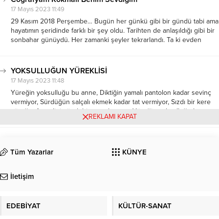
17 Mayıs 2023 11:49
29 Kasım 2018 Perşembe… Bugün her günkü gibi bir gündü tabi ama
hayatımın şeridinde farklı bir şey oldu. Tarihten de anlaşıldığı gibi bir
sonbahar günüydü. Her zamanki şeyler tekrarlandı. Ta ki evden
çıktıktan sonra bir ağacın yüreğinden kopan bir yaprağın...
YOKSULLUĞUN YÜREKLİSİ
17 Mayıs 2023 11:48
Yüreğin yoksulluğu bu anne, Diktiğin yamalı pantolon kadar sevinç
vermiyor, Sürdüğün salçalı ekmek kadar tat vermiyor, Sızdı bir kere
yüreğe, Açtı elini yürek bir avuç huzura. Yüreğin yoksulluğu bu
REKLAMI KAPAT
anne, Kokun kadar güzel saramaz bedeni, Gözlerin kadar umutla
ısıtmaz içimi,...
Tüm Yazarlar
KÜNYE
İletişim
EDEBİYAT
KÜLTÜR-SANAT