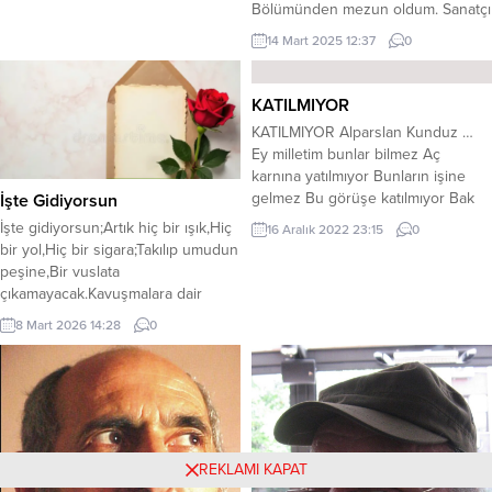
döküm ayı derlermiş İnce hastalar
Bölümünden mezun oldum. Sanatçı
gittiği için ...
olarak ilk ilham kaynaklarım
14 Mart 2025 12:37
0
doğduğum coğrafya ve oranın
kültürü oldu. Kırsal peyzajlar, köy
yaşamından görüntüler, halk
KATILMIYOR
dansları ve yerel kültür, uzun yıllar
KATILMIYOR Alparslan Kunduz …
temel konularım oldu. 1990’lı
Ey milletim bunlar bilmez Aç
yıllarda, deneye açık kişiliğimden
karnına yatılmıyor Bunların işine
kaynaklanan arayışla yeni...
gelmez Bu görüşe katılmıyor Bak
İşte Gidiyorsun
benim şekerim balım Alım gücü yok
İşte gidiyorsun;Artık hiç bir ışık,Hiç
16 Aralık 2022 23:15
0
ki alım Bu ne tafra bu ne çalım İnan
bir yol,Hiç bir sigara;Takılıp umudun
atsan atılmıyor Bizi böyle kim
peşine,Bir vuslata
yoluyor Olan yoksula oluyor
çıkamayacak.Kavuşmalara dair
Herkes burnundan soluyor
yazılan;Kalem ve silgilerin
8 Mart 2026 14:28
0
Bunlarada çatılmıyor Bak aynı
kavgasından galip çıkan,Hiç bir şiir
telden...
anlamını bulamayacak..İşte
gidiyorsun..Sırtında
gururun,Sonbahar kahverengisi
saçlarında,Takılı gizli süzmelerim.Sol
yanımda saçlarının kokusu,ve
tepeden tırnağa kadar
REKLAMI KAPAT
biriktirdiğim,Ruhuma yük kalacak