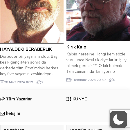
cümlelerim..İşte gidiyorsun…Sol
yanımda,Kurşuni ağırlıkların.Sağ
yanımda kan revan şiirlerim.Ardına
düşürdüğüm,Çocuklar gibi
yüreğim..Öyle...
Kırık Kalp
HAYALDEKİ BERABERLİK
Kalbin neresine Hangi kem sözle
Derbeder bir yaşamım oldu. Başı
vurulunca Nasıl tık diye kırılır İşi iyi
kesik gençlikten sonra da
bilmek gerekir *** O lafı bulmak
derbederdim. Etrafımdaki herkes
Tam zamanında Tam yerine
keyif ve yaşamın zevkindeydi.
oturtmak *** Sen ben yapamayız
Herkes mutlu bir patron gibi para
3 Temmuz 2023 20:59
0
28 Mart 2024 16:21
0
Usta işidir Kalp kırıp parçalamak…
kazanıyordu. Ben sadece yalnız ve
Barbaros İrdelmen
tek başına yaşıyordum. Ben tek
başıma kalırken, hokkabazlar sıra
Tüm Yazarlar
KÜNYE
gecelerinde dolaşıyordu. Birbiriyle
yardımlaşıyor ve birbirine yardım
İletişim
için koşuyorlardı. Dışarı çıkmak…
Dışarı çıkıp da...