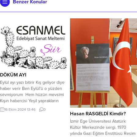
Benzer Konular
DÖKÜM AYI
Eylül ayı yazı bitirir Kış geliyor diye
haber verir Ben Eylül’ü o yüzden
sevmiyorum Hem hüzün mevsimi
Kışın habercisi Yeşil yaprakların
Sararıp solması Bana hüzün
16 Ekim 2024 13:46
0
veriyor Eski insanlar İnce hastalık
Hasan RASGELDİ Kimdir?
derlermiş O hastalar Eylülde
İzmir Ege Üniversitesi Atatürk
Rahmetli olurmuşlar O yüzden
Kültür Merkezinde sergi. 1970
kimse sevmezmiş Eylül ayını Ve
yılında Gazi Eğitim Enstitüsü Resim