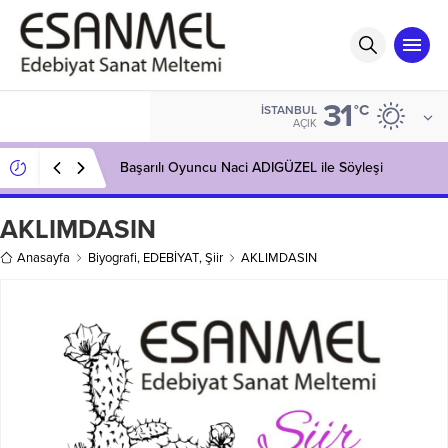
31
°C
İSTANBUL
AÇIK
Başarılı Oyuncu Naci ADIGÜZEL ile Söyleşi
AKLIMDASIN
Anasayfa
Biyografi
,
EDEBİYAT
,
Şiir
AKLIMDASIN