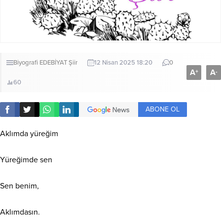
Biyografi
EDEBİYAT
Şiir
12 Nisan 2025 18:20
0
A
A
+
-
60
ABONE OL
Aklımda yüreğim
Yüreğimde sen
Sen benim,
Aklımdasın.