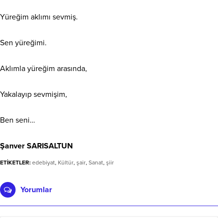
Yüreğim aklımı sevmiş.
Sen yüreğimi.
Aklımla yüreğim arasında,
Yakalayıp sevmişim,
Ben seni…
Şanver SARISALTUN
ETİKETLER:
edebiyat
,
Kültür
,
şair
,
Sanat
,
şiir
Yorumlar