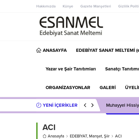
Hakkımızda
Künye
Gazete Manşetleri
Gizlilik Polit
ANASAYFA
EDEBİYAT SANAT MELTEMİ (e
Yazar ve Şair Tanıtımları
Sanatçı Tanıtımı
ORGANİZASYONLAR
GALERİ
ÜYELİ
YENİ İÇERİKLER
Muhayyel Hissiy
ACI
Anasayfa
EDEBİYAT
,
Manşet
,
Şiir
ACI