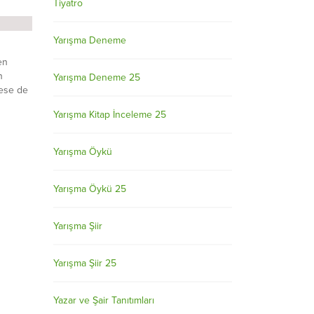
Tiyatro
Yarışma Deneme
en
n
Yarışma Deneme 25
ese de
Yarışma Kitap İnceleme 25
itsiz
rını
 Batsa
Yarışma Öykü
e …
ur bir
Yarışma Öykü 25
Yarışma Şiir
Yarışma Şiir 25
Yazar ve Şair Tanıtımları