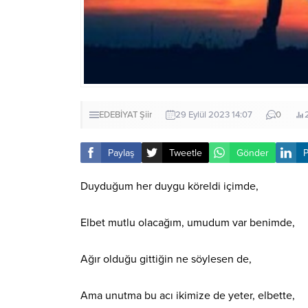
EDEBİYAT
Şiir
29 Eylül 2023 14:07
0
Paylaş
Tweetle
Gönder
P
Duyduğum her duygu köreldi içimde,
Elbet mutlu olacağım, umudum var benimde,
Ağır olduğu gittiğin ne söylesen de,
Ama unutma bu acı ikimize de yeter, elbette,