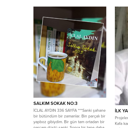
SALKIM SOKAK NO:3
İLK Y
İCLAL AYDIN 336 SAYFA ***Sanki şahane
bir bütündüm bir zamanlar. Bin parçalı bir
Projeler
yapboz gibiydim. Bir gün tam ortadan bir
Kafa kar
parçam düştü sanki. Sonra bir tane daha,