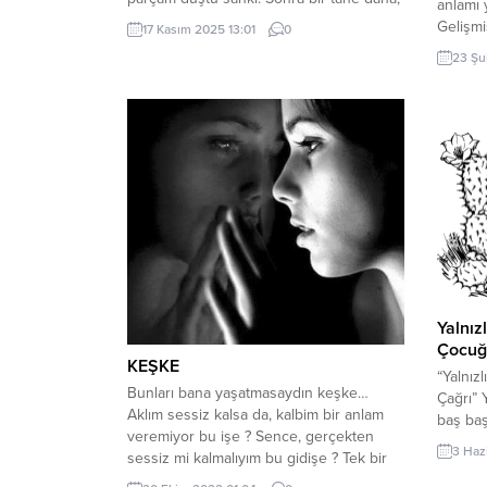
anlamı 
sonra bir başkası daha. Bir solukta
Gelişmi
17 Kasım 2025 13:01
0
okunan, oldukça etkileyici (hele bir bölüm
işlerde
23 Şu
var ki ülke gündemiyle çok örtüşen, beni
sadece 
gözyaşlarına boğdu) bir kitap...
yetişti
yarınla
Bırakal
önlemle
çocuklar
Yalnızl
Çocuğa
KEŞKE
“Yalnızl
Bunları bana yaşatmasaydın keşke…
Çağrı” Y
Aklım sessiz kalsa da, kalbim bir anlam
baş baş
veremiyor bu işe ? Sence, gerçekten
içe kon
3 Haz
sessiz mi kalmalıyım bu gidişe ? Tek bir
kulağın
soru, beni kahreden… Seni bu kadar
Zamanın