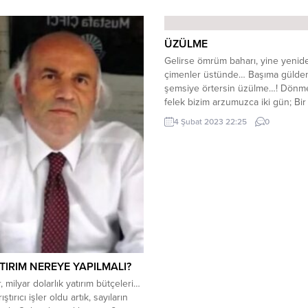
ÜZÜLME
Gelirse ömrüm baharı, yine yenid
çimenler üstünde… Başıma gülde
şemsiye örtersin üzülme…! Dönm
felek bizim arzumuzca iki gün; Bir
kararda kalmaz devran üzülme. Üm
4 Şubat 2023 22:25
0
olma sakın ha, bilmezsin gaybın sır
perde ardında olur gizli oyunlar…
da ayağıma muğilan dikeni üzülm
Üzüntüler kulübesi gül bahçesi ol
gün...
ATIRIM NEREYE YAPILMALI?
, milyar dolarlık yatırım bütçeleri…
ıştırıcı işler oldu artık, sayıların