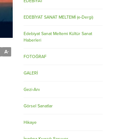
EDEBİYAT
EDEBİYAT SANAT MELTEMİ (e-Dergi)
Edebiyat Sanat Meltemi Kültür Sanat
Haberleri
A
-
FOTOĞRAF
GALERİ
Gezi-Anı
Görsel Sanatlar
Hikaye
İnadına Kıvırcık Soruyor