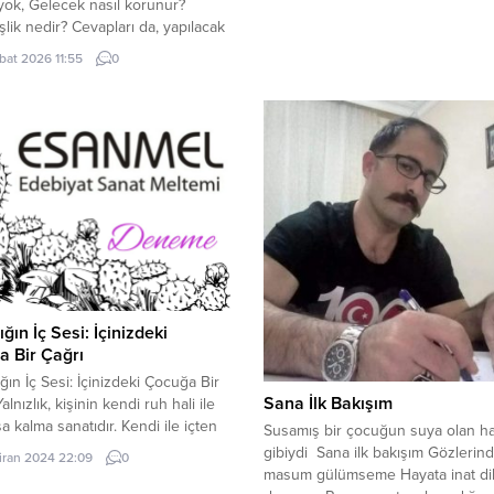
yok, Gelecek nasıl korunur?
şlik nedir? Cevapları da, yapılacak
 basittir aslında! Geleceği korumak
bat 2026 11:55
0
zamanın çocuklarını iyi
rmekle mümkün olabilir çünkü
r bugünün çocuklarının olacaktır.
ım doğayı korumayı, koruyucu
ri, milyarlarca yatırımları… Önce
ı koruyalım, insanları koruyalım,...
ığın İç Sesi: İçinizdeki
 Bir Çağrı
ığın İç Sesi: İçinizdeki Çocuğa Bir
Sana İlk Bakışım
alnızlık, kişinin kendi ruh hali ile
a kalma sanatıdır. Kendi ile içten
Susamış bir çocuğun suya olan ha
uşmasıdır. Kelimeler gizliden
gibiydi Sana ilk bakışım Gözlerind
iran 2024 22:09
0
a sözcükleri fısıldar durur…
masum gülümseme Hayata inat di
 içinde kaybolmaktır… Kendini