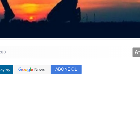
A
+
288
ABONE OL
aylaş