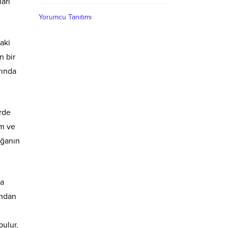
ları
Yorumcu Tanıtımı
aki
n bir
rında
erde
em ve
oğanın
na
andan
bulur.