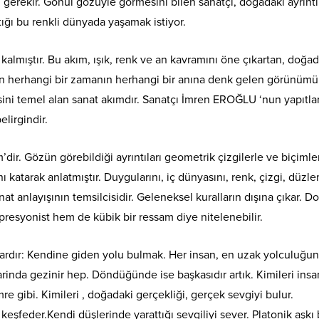
ğı gerekir. Gönül gözüyle görmesini bilen sanatçı, doğadaki ayrıntı
tığı bu renkli dünyada yaşamak istiyor.
kalmıştır. Bu akım, ışık, renk ve an kavramını öne çıkartan, doğad
n herhangi bir zamanın herhangi bir anına denk gelen görünümü
i temel alan sanat akımdır. Sanatçı İmren EROĞLU ‘nun yapıtla
elirgindir.
’dir. Gözün görebildiği ayrıntıları geometrik çizgilerle ve biçiml
 katarak anlatmıştır. Duygularını, iç dünyasını, renk, çizgi, düzl
anat anlayışının temsilcisidir. Geleneksel kuralların dışına çıkar. D
presyonist hem de kübik bir ressam diye nitelenebilir.
i vardır: Kendine giden yolu bulmak. Her insan, en uzak yolculuğu
arinda gezinir hep. Döndüğünde ise başkasıdır artık. Kimileri ins
re gibi. Kimileri , doğadaki gerçekliği, gerçek sevgiyi bulur.
keşfeder.Kendi düşlerinde yarattığı sevgiliyi sever. Platonik aşkı 