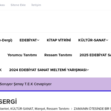
ikası
Sitene Ekle
İletişim
-Dergi)
EDEBİYAT
KİTAP VİTRİNİ
KÜLTÜR-SANAT
Yorumcu Tanıtımı
Ressam Tanıtımı
2025 EDEBİYAT S
K
2024 EDEBİYAT SANAT MELTEMİ YARIŞMASI
k Soruyor Şenay T.E.K Cevaplıyor
SERGİ
berleri
,
KÜLTÜR-SANAT
,
Manşet
,
Ressam Tanıtımı
ZAMANIN ÖTESİNDE BİR 