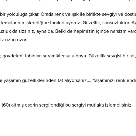
yolculuğa çıkar. Orada renk ve ışık ile birlikte sevgiyi ve dost
m temalarının işlendiğine tanık oluyoruz. Güzellik, sonsuzluktur. 
luk da sizsiniz, ayna da. Belki de hepimizin içinde narsizm vard
riz uzun uzun.
 gövdeleri, tablolar, seramikler,sulu boya. Güzellik sevgisi bir tat,
e yaşamın güzelliklerinden tat alıyorsanız…. Yaşamınızı renklend
(60) altmış eserin sergilendiği bu sergiyi mutlaka izlemelisiniz.