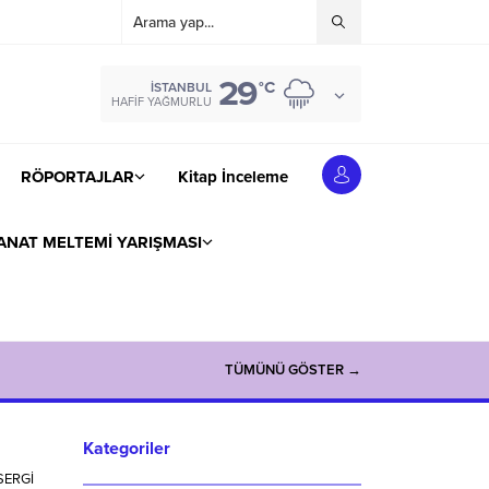
29
°C
İSTANBUL
HAFIF YAĞMURLU
RÖPORTAJLAR
Kitap İnceleme
ANAT MELTEMİ YARIŞMASI
TÜMÜNÜ GÖSTER →
Kategoriler
SERGİ