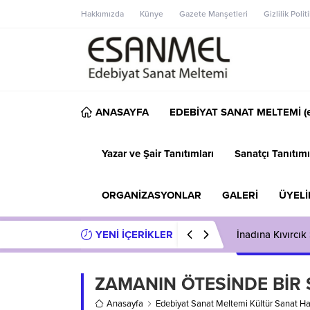
Hakkımızda
Künye
Gazete Manşetleri
Gizlilik Polit
ANASAYFA
EDEBİYAT SANAT MELTEMİ (e
Yazar ve Şair Tanıtımları
Sanatçı Tanıtımı
ORGANİZASYONLAR
GALERİ
ÜYELİ
YENİ İÇERİKLER
İnadına Kıvırcı
ZAMANIN ÖTESİNDE BİR 
Anasayfa
Edebiyat Sanat Meltemi Kültür Sanat Ha