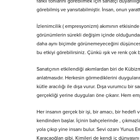
farklı tonlarını görebilmek için sanatçı duyarlılı
görebilmiş ve yansıtabilmiştir. İnsan, onun yarat
İzlenimcilik ( empresyonizm) akımının etkisinde 
görünümlerin sürekli değişim içinde olduğunda
daha aynı biçimde görünemeyeceğini düşüncesin
bu etkiyi görebilirsiniz. Çünkü ışık ve renk çok b
Sanatçının etkilendiği akımlardan biri de Kübizm
anlatmasıdır. Herkesin görmediklerini duygularını
kütle aracılığı ile dışa vurur. Dışa vurumcu bir s
gerçekliği yerine duyguları öne çıkarır. Hem em
Her insanın gerçek bir işi, bir amacı, bir hedef
kendinden başlar. İçinin bahçelerinde , çıkmazl
yola çıkıp yine insanı bulur. Sevi ozanı Yunus Em
Karacaoğlan gibi. Kimileri de kendi iç dünyasını 