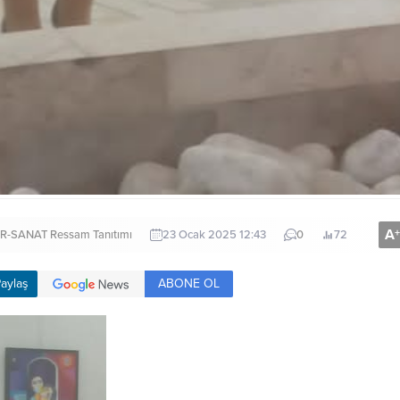
A
+
R-SANAT
Ressam Tanıtımı
23 Ocak 2025 12:43
0
72
ABONE OL
aylaş