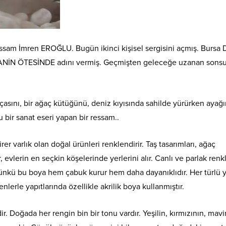
essam İmren EROĞLU. Bugün ikinci kişisel sergisini açmış. Bursa 
MANİN ÖTESİNDE adını vermiş. Geçmişten geleceğe uzanan sonsu
sını, bir ağaç kütüğünü, deniz kıyısında sahilde yürürken ayağ
nu bir sanat eseri yapan bir ressam..
er varlık olan doğal ürünleri renklendirir. Taş tasarımları, ağaç
 evlerin en seçkin köşelerinde yerlerini alır. Canlı ve parlak renkl
 Çünkü bu boya hem çabuk kurur hem daha dayanıklıdır. Her türlü
lerle yapıtlarında özellikle akrilik boya kullanmıştır.
r. Doğada her rengin bin bir tonu vardır. Yeşilin, kırmızının, mav