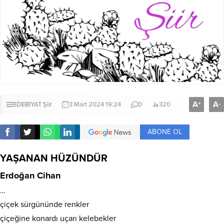
A
A
+
-
EDEBİYAT
Şiir
3 Mart 2024 19:24
0
320
ABONE OL
YAŞANAN HÜZÜNDÜR
Erdoğan Cihan
…
çiçek sürgününde renkler
çiçeğine konardı uçarı kelebekler