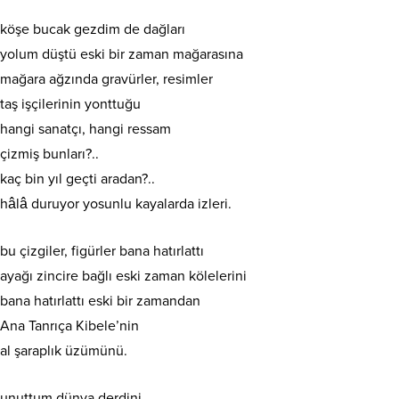
köşe bucak gezdim de dağları
yolum düştü eski bir zaman mağarasına
mağara ağzında gravürler, resimler
taş işçilerinin yonttuğu
hangi sanatçı, hangi ressam
çizmiş bunları?..
kaç bin yıl geçti aradan?..
hâlâ duruyor yosunlu kayalarda izleri.
bu çizgiler, figürler bana hatırlattı
ayağı zincire bağlı eski zaman kölelerini
bana hatırlattı eski bir zamandan
Ana Tanrıça Kibele’nin
al şaraplık üzümünü.
unuttum dünya derdini