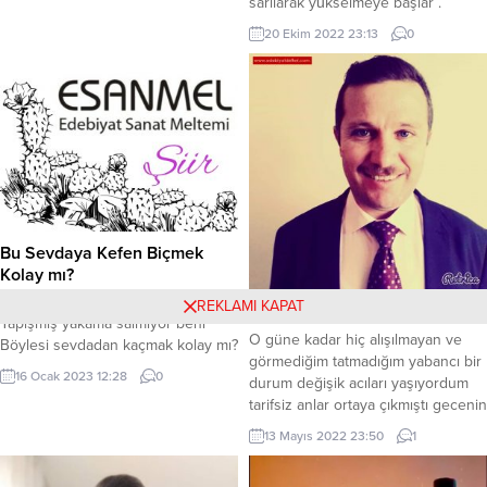
sarılarak yŭkselmeye başlar .
Yağmurların ve güneşin etkisiyle
20 Ekim 2022 23:13
0
müthiş hızla büyümüş ve nerdeyse
kavak ağacıyla aynı boya gelmiştir.
bir gŭn dayanamaz sorar kavağa:
“sen kaç ayda bu hale geldin
ağaç?” On yılda “demiş kavak. On
yılda...
Bu Sevdaya Kefen Biçmek
Kolay mı?
Bu Sevdaya Kefen Biçmek Kolay mı
REKLAMI KAPAT
Acının Günlüğü 1
Yapışmış yakama salmıyor beni
O güne kadar hiç alışılmayan ve
Böylesi sevdadan kaçmak kolay mı?
görmediğim tatmadığım yabancı bir
Gönlünün içine hapsetti beni Gönül
16 Ocak 2023 12:28
0
durum değişik acıları yaşıyordum
sultanından geçmek kolay mı? Yıllar
tarifsiz anlar ortaya çıkmıştı gecenin
yedi seni, vaz geç diyorsun Git
02 de bir anda yeni yeni hisler
kendine sende yar seç diyorsun
13 Mayıs 2022 23:50
1
yaşıyordum değişik bu durum
Bendeki tutkuyu sen bilmiyorsun
karşısında herkesin yanı başımda
Başkasına gönül açmak kolay mı?