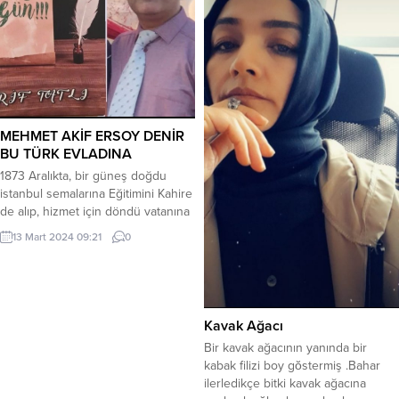
MEHMET AKİF ERSOY DENİR
BU TÜRK EVLADINA
1873 Aralıkta, bir güneş doğdu
istanbul semalarına Eğitimini Kahire
de alıp, hizmet için döndü vatanına
Az ve öz yazmayı ilke edindi, kendi
13 Mart 2024 09:21
0
mısralarına Söyleyin, daha ne denir
bu Türk evladına… *** Şiirler
adamış, Çanakkale de şehit
yatanına Zulme alkış çalmamış,
saldırmamış ecdadına İstiklal
Kavak Ağacı
marşını yazıp, armağan etmiş
Bir kavak ağacının yanında bir
vatanına Söyleyin, daha...
kabak filizi boy gŏstermiş .Bahar
ilerledikçe bitki kavak ağacına