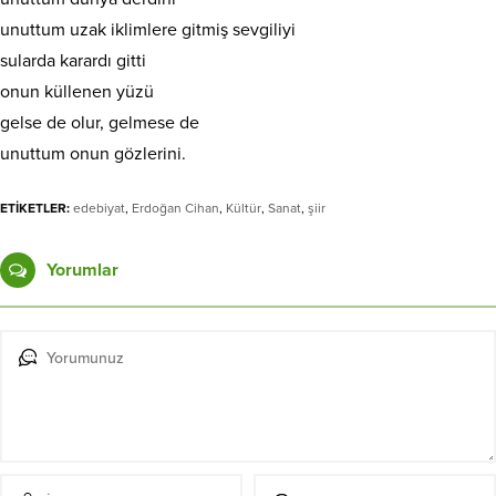
unuttum uzak iklimlere gitmiş sevgiliyi
sularda karardı gitti
onun küllenen yüzü
gelse de olur, gelmese de
unuttum onun gözlerini.
ETİKETLER:
edebiyat
,
Erdoğan Cihan
,
Kültür
,
Sanat
,
şiir
Yorumlar