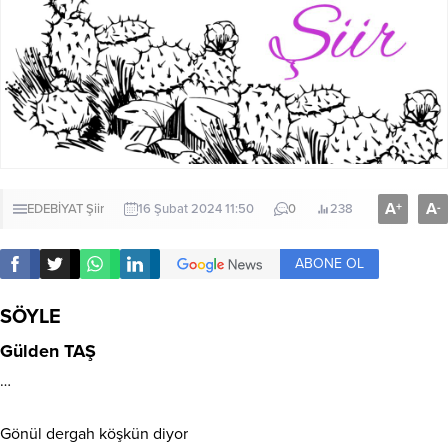
A
A
+
-
EDEBİYAT
Şiir
16 Şubat 2024 11:50
0
238
ABONE OL
SÖYLE
Gülden TAŞ
…
Gönül dergah köşkün diyor