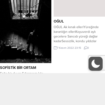
bu gün – derinlerde SELAMOLSUN
–...
OĞUL
OĞUL Ak kınalı elleriYüreğinde
karanlığın elleriKoyuverdi aylı
gecelere Sancıdı yüreği dağlar
kadarSessizlik, kondu yıldızlar
üstüneIşır gecede korkulu
7 Kasım 2022 23:15
0
ağırlığıBüyür acılar yük yük
düşünceyeKara bir el
uzanmışKöyün toprak damları
üstüneRüzgar mı yolunu kesen
SOFİSTİK BİR ORTAM
ne?…Buğday sarısı ay düştü yoksul
Sağır bir duvar Sığınmışım kör
gecelerineSarıp sarmaladı kınalı
köşesine. Lal bir ışık… Çömelmiş
elleri gecedenSabahı edemediAl
kar, Karmaşık bir nefesin
kuşaklara sardı yükledi
penceresine. Odanın tam ortasında
sırtınaKapandı gözleri kendinden
topal bir vazo; Kim koymuş belirsiz,
geçti oğulBir...
29 Mart 2025 18:35
0
Soğuk almış mozayiğin üstüne…
Vazoda çolak bir kelebeğin