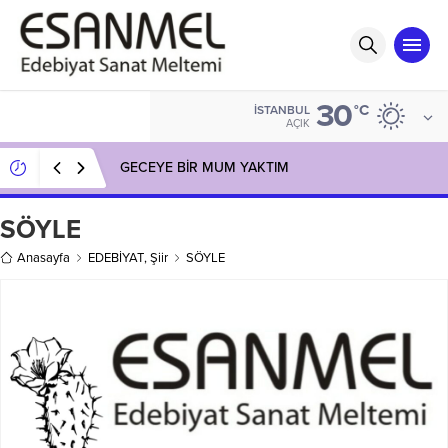
30
°C
İSTANBUL
AÇIK
GECEYE BİR MUM YAKTIM
SÖYLE
Anasayfa
EDEBİYAT
,
Şiir
SÖYLE