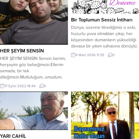
Bir Toplumun Sessiz İntiharı
Dünya, üzerine titrediğimiz o eski,
huzurlu yuva olmaktan çıkıp, her
köşesinden dumanların yükseldiği
devasa bir yıkım sahasına dönüştü.
HER ŞEYİM SENSİN
Gazete manşetlerinden sızan kan,
4 Mart 2026 11:35
0
sadece uzak coğrafyaların değil,
HER ŞEYİM SENSİN Sensin benim,
bizlerinde tadını kaçırıyor. Kaçırmalı
herşeyim göz bebeğimsin.Ellerim
da… Vatanlar kaybediliyor,
semada, bir tek
hastaneler birer beton yığınına
dileğimsin.Mutluluğum, umudum,
dönüşüyor, okullar ise artık bilgi
herşeyim sensin.Razıyım herşeye,
17 Eylül 2022 18:44
0
değil, sadece korku soluyor. Ancak
vazgeçilmezimsin. Rüyalarımdasın,
bu fiziksel yıkımdan...
hep hayalimde.Uykularım kaçıyor,
seni düşündüğümde.Kim bilir
nerdesin, hangi yaban elde.İsyanın
sana değil, sensiz günlere.
İstemem, sensiz geçen
günleri.Razıyım herşeye, bitir bu
hasreti.Ey kahverengi gözlüm,
YARI CAHİL