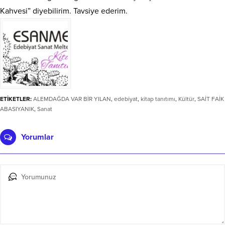
Kahvesi” diyebilirim. Tavsiye ederim.
ETİKETLER:
ALEMDAĞDA VAR BİR YILAN
,
edebiyat
,
kitap tanıtımı
,
Kültür
,
SAİT FAİK
ABASIYANIK
,
Sanat
Yorumlar