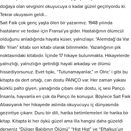
doğaya olan sevgisini okuyucuya o kadar güzel geçiriyordu ki.
Tekrar okuyasım geldi…
Sait Faik çok genç yaşta ölen bir yazarımız. 1948 yılında
hastalanır ve tedavi için Fransa’ya gider. Hastalığının ölümcül
olduğunu anladığında hayata küser, yalnızlaşır. “Alemdağ’da Var
Bir Yılan” kitabı son kitabı olarak bilinmekte. Yazarlığının pik
noktasındaki kitabıdır. İçinde 17 hikaye bulunmakta. Hikayelerde
yalnızlığı, yalnızlığın getirdiği hayali arkadaşı ve ölümü
hissediyorsunuz. Evet tıpkı, “Tutunamayanlar,” ın Olric’ i gibi bu
kitapta da dert ortağı, can dostu PANÇO var. Her zaman yakası
kürklü palto giyen, yanağında çıbanı olan dostu, iç sesi Panço.
İnsanla, hayvanla en çok da Panço ile konuşur. Böylece Sait Faik
Abasıyanık her hikayede aslında okuyucuyu iç dünyasında
gezintiye çıkarır. Duru bir dili, harika betimlemeleri ile harika bir
kitap. Kitapta ki her öykü güzel ama illa hangisi daha güzeldi
derseniz “Dülger Balığının Ölümü” “Hişt Hişt” ve “Eftalkus’un