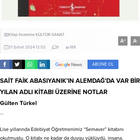
Kitap İnceleme
KÜLTÜR-SANAT
A
A
+
-
21 Şubat 2024 12:52
0
188
ABONE OL
SAİT FAİK ABASIYANIK’IN ALEMDAĞ’DA VAR BİR
YILAN ADLI KİTABI ÜZERİNE NOTLAR
Gülten Türkel
…
Lise yıllarında Edebiyat Öğretmenimiz “Semaver” kitabını
okutmuştu. O kitabı ne kadar da duygu yüklüydü. insana,