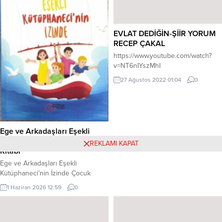
ettiğin için çok teşekkür...
EVLAT DEDİĞİN-ŞİİR YORUM
RECEP ÇAKAL
https://www.youtube.com/watch?
v=NT6nIYszMhI
27 Ağustos 2022 01:04
0
Ege ve Arkadaşları Eşekli
Kütüphaneci’nin İzinde Çocuk
REKLAMI KAPAT
Kitabı
Ege ve Arkadaşları Eşekli
Kütüphaneci’nin İzinde Çocuk
Kitabı Çizge Yayınevi markası adı
1 Haziran 2026 12:59
0
altında çıkmıştır. Kitap Hakkında
Yaşamımızı sürdürebilmek için pek
çok meslekten insanın yardımına