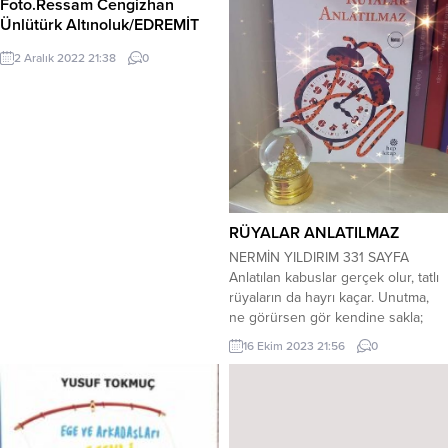
Foto.Ressam Cengizhan
Ünlütürk Altınoluk/EDREMİT
2 Aralık 2022 21:38
0
RÜYALAR ANLATILMAZ
NERMİN YILDIRIM 331 SAYFA
Anlatılan kabuslar gerçek olur, tatlı
rüyaların da hayrı kaçar. Unutma,
ne görürsen gör kendine sakla;
rüyalar anlatılmaz. Sevgili Gülsan ile
16 Ekim 2023 21:56
0
güzel bir ortak okumanın sonuna
geldik. Heyecanla, merakla okuduk
kitabımızı. Sonrasında yaptığımız
sohbetle de harika bir anı eklemiş
olduk hayat defterimize. Eşlik