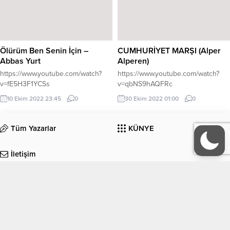
ihtiyaç duyarız. Şoför, kuaför,
doktor, öğretmen… Her mesleğin
kendine göre zorlukları olduğu gibi
toplumca kabul gören bir statüsü
ve maddi kazancı da vardır. Asıl
Ölürüm Ben Senin İçin –
CUMHURİYET MARŞI (Alper
önemli olanı ise...
Abbas Yurt
Alperen)
https://www.youtube.com/watch?
https://www.youtube.com/watch?
v=fE5H3F1YCSs
v=qbNS9hAQFRc
10 Ekim 2022 23:45
0
30 Ekim 2022 01:00
0
Tüm Yazarlar
KÜNYE
İletişim
EDEBİYAT
KÜLTÜR-SANAT
Köşe Yazıları
Manşet