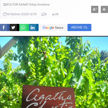
KÜLTÜR-SANAT
Kitap İnceleme
A
A
+
-
13 Haziran 2026 12:10
0
34
ABONE OL