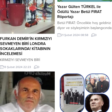
Yazar Gülten TÜRKEL ile
Ödüllü Yazar Betül FIRAT
Röportajı
Betül FIRAT: Öncelikle hoş geldiniz
diyor ve söyleşimizin başlangıcında
bir iki cümleyle sizi tanımak
21 Şubat 2024 08:58
0
istiyoruz. Gülten Türkel kimdir?
FURKAN DEMİR’İN KIRMIZIYI
Gülten TÜRKEL: Asıl mesleğim
SEVMEYEN BİRİ LONDRA
Veteriner Hekimlik. Her hekim gibi
SOKAKLARINDA! KİTABININ
tüm canlıların yaşamaları için uğraş
İNCELEMESİ
veren yaşamlarıyla da insanından
KIRMIZIYI SEVMEYEN BİRİ
tutun da karıncasına kadar doğayı
LONDRA SOKAKLARINDA!
13 Şubat 2024 22:23
0
şenlendirmelerinden mutluluk
FURKAN DEMİR 208 SAYFA Sunter
duyan bir insanım. Ankara
ormanları Adams Park Stadyumu
Üniversitesi’nden mezun
yakınında bulunan, vahşice
olduktan...
öldürülmüş bir ceset. Cinayet
masasının deneyimli dedektifi
Whitman ve ortağı Mac Riley’in titiz
iz sürmesi sonucu ele geçen
deliller. Adli patalog ve tabiplerin
otopsi sonucu ulaştıkları yeni