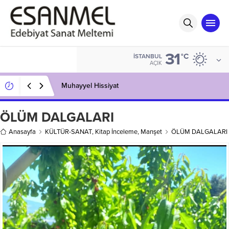
31
°C
İSTANBUL
AÇIK
Muhayyel Hissiyat
ÖLÜM DALGALARI
Anasayfa
KÜLTÜR-SANAT
,
Kitap İnceleme
,
Manşet
ÖLÜM DALGALARI