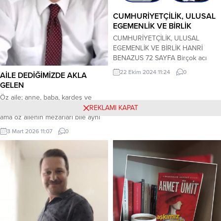
bulgular. Tüm bu bulgular ve
deliller...
CUMHURİYETÇİLİK, ULUSAL
EGEMENLİK VE BİRLİK
CUMHURİYETÇİLİK, ULUSAL
EGEMENLİK VE BİRLİK HANRİ
BENAZUS 72 SAYFA Birçok acı
tecrübeyi yaşayan milletin, bundan
22 Ekim 2024 11:24
0
AİLE DEDİĞİMİZDE AKLA
sonra egemenliğini bir kişiye
GELEN
vermesi kesinlikle mümkün
olmayacaktır. Milletimiz, hiç
Öz aile; anne, baba, kardeş ve
kimsenin iznine gerek görmeden
çocuktur. Eşten ayrılıp kopabilirsiniz
REKLAMI KAPAT
ve müsaade etmeyenlere karşı
ama öz ailenin mezarları bile aynı
isyan ederek, ulusal egemenliğini
yerdedir. * Evlilik, romantizm ve
3 Mart 2026 11:07
0
almış ve öylece kullanmıştır. Ulusal
sosyal bağ olarak gelişebilir. Yol
egemenlik öyle bir nurdur ki onun
arkadaşlığı demek, maddi
karşısında zincirler...
imkanların varlığıyla yapılan her şey
kadar duygusal dünyanın bağı da
çok önemlidir. Duygusal bağlılık
yoksa eş, bir oda arkadaşlığı
olmaktan öte...