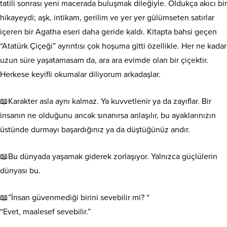
tatili sonrası yeni macerada buluşmak dileğiyle. Oldukça akıcı bir
hikayeydi; aşk, intikam, gerilim ve yer yer gülümseten satırlar
içeren bir Agatha eseri daha geride kaldı. Kitapta bahsi geçen
“Atatürk Çiçeği” ayrıntısı çok hoşuma gitti özellikle. Her ne kadar
uzun süre yaşatamasam da, ara ara evimde olan bir çiçektir.
Herkese keyifli okumalar diliyorum arkadaşlar.
📖Karakter asla aynı kalmaz. Ya kuvvetlenir ya da zayıflar. Bir
insanın ne olduğunu ancak sınanırsa anlaşılır, bu ayaklarınızın
üstünde durmayı başardığınız ya da düştüğünüz andır.
📖Bu dünyada yaşamak giderek zorlaşıyor. Yalnızca güçlülerin
dünyası bu.
📖”İnsan güvenmediği birini sevebilir mi? “
“Evet, maalesef sevebilir.”