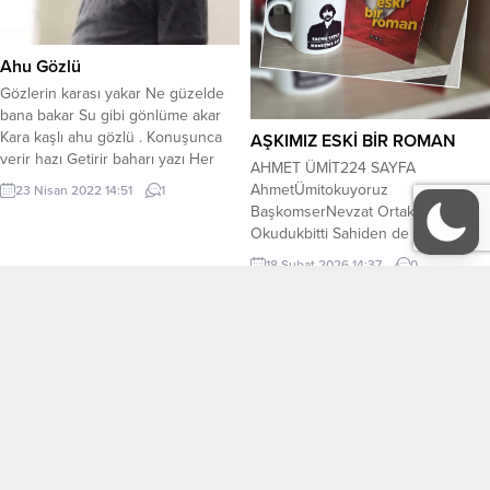
Ahu Gözlü
Gözlerin karası yakar Ne güzelde
bana bakar Su gibi gönlüme akar
Kara kaşlı ahu gözlü . Konuşunca
AŞKIMIZ ESKİ BİR ROMAN
verir hazı Getirir baharı yazı Her
AHMET ÜMİT224 SAYFA
zaman gülüyor yüzü Kara kaşlı ahu
AhmetÜmitokuyoruz
23 Nisan 2022 14:51
1
gözlü . Yüzüm sonunda bak güldü
BaşkomserNevzat Ortakokuma
Bam telim aşkına geldi Beni
Okudukbitti Sahiden de sevginin
hülyalara daldı Kara kaşlı ahu gözlü
iyileştirici bir gücü vardı. Elbette
18 Şubat 2026 14:37
0
. Salıyor aşka sevdaya...
yalansız olanın, çıkarsız olanın,
hakiki sevginin. Başkomser Nevzat
serimizin yeni halkası üç öyküden
Tüm Yazarlar
KÜNYE
oluşan Aşkımız Eski Bir Roman
kitabı oldu. Üç hikaye, üç cinayet
İletişim
ve üç katil. Yine severek, yine
merakla okuduk. Sevgili Azime
ablam,...
EDEBİYAT
KÜLTÜR-SANAT