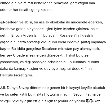
ölmediğini ve mirası kendilerine bırakması gerektiğini ima
ederler her fırsatta genç kadına.
♨️Rosaleen ve abisi, bu asalak akrabalar ile mücadele ederken,
kasabaya gelen bir yabancı işleri iyice içinden çıkılmaz hale
getirir. Enoch Arden isimli bu adam, Rosaleen’in ilk eşinin
yaşadığını hatta arkadaşı olduğunu iddia eder ve şantaj yapmaya
başlar. Bu iddia gerçekse Rosaleen mirastan pay alamayacak,
her şey Cloade ailesine geri dönecektir. Fakat bu gizemli
yabancının, kaldığı pansiyon odasında ölü bulunması durumu
daha da karmaşıklaştırır ve devreye meşhur dedektifimiz
Hercule Pioret girer.
♨️II. Dünya Savaşı döneminde geçen bir hikayeyi keyifle okuduk
ve bu sefer katili bulmakta hiç zorlanmadım. Sevgili Fatma ve
sevgili Sevilay eşlik ettiğiniz için teşekkür ediyorum 🥰🥰 Yaz