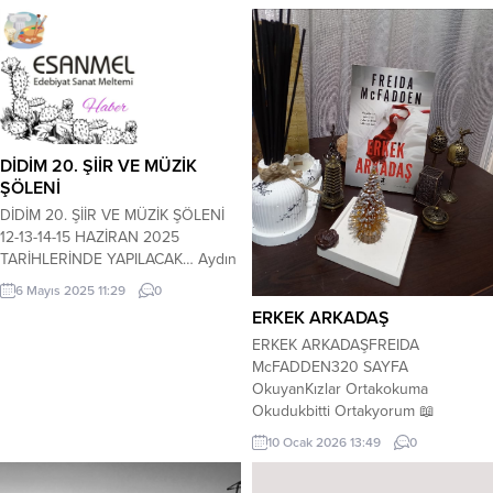
DİDİM 20. ŞİİR VE MÜZİK
ŞÖLENİ
DİDİM 20. ŞİİR VE MÜZİK ŞÖLENİ
12-13-14-15 HAZİRAN 2025
TARİHLERİNDE YAPILACAK… Aydın
Yazarlar ve Şairler Derneği Başkanı
6 Mayıs 2025 11:29
0
Şükrü Öksüz ve yönetim kurulu
ERKEK ARKADAŞ
üyeleri tarafından 19 yıldır her yıl
ERKEK ARKADAŞFREIDA
düzenli olarak sürdürülen ”Şiir ve
McFADDEN320 SAYFA
Müzik Şöleni”nin 20’ncisi 12-13-14-
OkuyanKızlar Ortakokuma
15 Haziran 2025 tarihlerinde
Okudukbitti Ortakyorum 📖
Aydın’ın Didim İlçesi’nde ki ”Grand
Hayallerinin erkeği mi yoksa en
Didyma Oteli”nde
10 Ocak 2026 13:49
0
kötü kabusu mu? ♨️Sydney otuzlu
gerçekleştirilecek. PROGRAM ŞU...
yaşlarda, aşk hayatında kalp