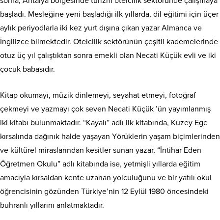
sonra, Antalya bölgesinde turizm otelcilik sektöründe çalışmaya
başladı. Mesleğine yeni başladığı ilk yıllarda, dil eğitimi için üçer
aylık periyodlarla iki kez yurt dışına çıkan yazar Almanca ve
İngilizce bilmektedir. Otelcilik sektörünün çeşitli kademelerinde
otuz üç yıl çalıştıktan sonra emekli olan Necati Küçük evli ve iki
çocuk babasıdır.
Kitap okumayı, müzik dinlemeyi, seyahat etmeyi, fotoğraf
çekmeyi ve yazmayı çok seven Necati Küçük ’ün yayımlanmış
iki kitabı bulunmaktadır. “Kayalı” adlı ilk kitabında, Kuzey Ege
kırsalında dağınık halde yaşayan Yörüklerin yaşam biçimlerinden
ve kültürel miraslarından kesitler sunan yazar, “İntihar Eden
Öğretmen Okulu” adlı kitabında ise, yetmişli yıllarda eğitim
amacıyla kırsaldan kente uzanan yolculuğunu ve bir yatılı okul
öğrencisinin gözünden Türkiye’nin 12 Eylül 1980 öncesindeki
buhranlı yıllarını anlatmaktadır.