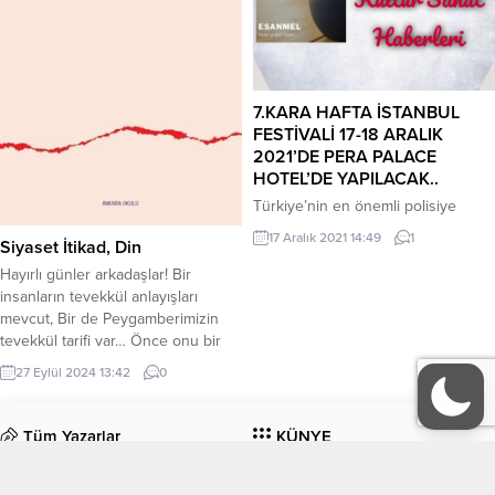
7.KARA HAFTA İSTANBUL
FESTİVALİ 17-18 ARALIK
2021’DE PERA PALACE
HOTEL’DE YAPILACAK..
Türkiye’nin en önemli polisiye
buluşması ”Kara Hafta İstanbul
17 Aralık 2021 14:49
1
Siyaset İtikad, Din
Festivali” bir yıl aradan sonra
İstanbul Büyükşehir Belediyesi
Hayırlı günler arkadaşlar! Bir
Kültür Daire Başkanlığının
insanların tevekkül anlayışları
desteğiyle, ünlüyazar John le Carré
mevcut, Bir de Peygamberimizin
temasıyla düzenlenen etkinlikte iki
tevekkül tarifi var… Önce onu bir
gün boyunca polisiyenin özel
yazalım: Şöyle diyor
27 Eylül 2024 13:42
0
isimler polisiye tutkunlarıyla Pera
Peygamberimiz: “Tevekkül, önce
Palace Hotel’de bir araya
tedbir almak, ardından Allah’a
gelecek.Pera Palace Hotel’de
güvenip dayanmaktır.” Bir de
Tüm Yazarlar
KÜNYE
gerçekleştirilecek festivalin tüm
Mehmet Akif Ersoy’un Fatih
oturumları ücretsiz olarak
kürsüsünden başlıklı bir şiiri var ki,
İletişim
izlenebilecektir,...