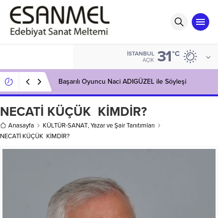
31
°C
İSTANBUL
AÇIK
Başarılı Oyuncu Naci ADIGÜZEL ile Söyleşi
NECATİ KÜÇÜK KİMDİR?
Anasayfa
KÜLTÜR-SANAT
,
Yazar ve Şair Tanıtımları
NECATİ KÜÇÜK KİMDİR?