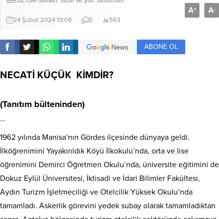
KÜLTÜR-SANAT
Yazar ve Şair Tanıtımları
A
A
+
-
24 Şubat 2024 13:09
0
563
ABONE OL
NECATİ KÜÇÜK KİMDİR?
(Tanıtım bülteninden)
…
1962 yılında Manisa’nın Gördes ilçesinde dünyaya geldi.
İlköğrenimini Yayakırıldık Köyü İlkokulu’nda, orta ve lise
öğrenimini Demirci Öğretmen Okulu’nda, üniversite eğitimini de
Dokuz Eylül Üniversitesi, İktisadi ve İdari Bilimler Fakültesi,
Aydın Turizm İşletmeciliği ve Otelcilik Yüksek Okulu’nda
tamamladı. Askerlik görevini yedek subay olarak tamamladıktan