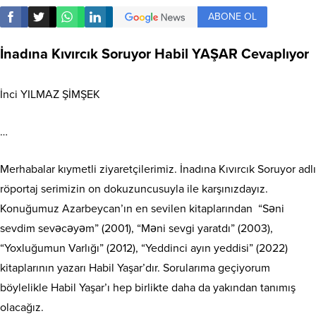
ABONE OL
İnadına Kıvırcık Soruyor Habil YAŞAR Cevaplıyor
İnci YILMAZ ŞİMŞEK
…
Merhabalar kıymetli ziyaretçilerimiz. İnadına Kıvırcık Soruyor adlı
röportaj serimizin on dokuzuncusuyla ile karşınızdayız.
Konuğumuz Azarbeycan’ın en sevilen kitaplarından
“Səni
sevdim sevəcəyəm” (2001), “Məni sevgi yaratdı” (2003),
“Yoxluğumun Varlığı” (2012), “Yeddinci ayın yeddisi” (2022)
kitaplarının yazarı Habil Yaşar’dır. Sorularıma geçiyorum
böylelikle Habil Yaşar’ı hep birlikte daha da yakından tanımış
olacağız.