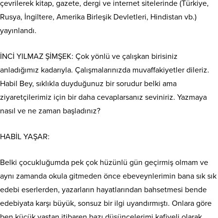
çevrilerek kitap, gazete, dergi ve internet sitelerinde (Türkiye,
Rusya, İngiltere, Amerika Birleşik Devletleri, Hindistan vb.)
yayınlandı.
İNCİ YILMAZ ŞİMŞEK: Çok yönlü ve çalışkan birisiniz
anladığımız kadarıyla. Çalışmalarınızda muvaffakiyetler dileriz.
Habil Bey, sıklıkla duyduğunuz bir sorudur belki ama
ziyaretçilerimiz için bir daha cevaplarsanız seviniriz. Yazmaya
nasıl ve ne zaman başladınız?
HABİL YAŞAR:
Belki çocukluğumda pek çok hüzünlü gün geçirmiş olmam ve
aynı zamanda okula gitmeden önce ebeveynlerimin bana sık sık
edebi eserlerden, yazarların hayatlarından bahsetmesi bende
edebiyata karşı büyük, sonsuz bir ilgi uyandırmıştı. Onlara göre
ben küçük yaştan itibaren bazı düşüncelerimi kafiyeli olarak