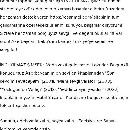
Benimle röportaj yaptığınız için İNCİ YILMAZ ŞİMŞEK hanım
sizlere teşekkür eder ve her zaman başarılar dilerim. Yazarlara
her zaman destek veren https://esanmel.com/ sitesinin tüm
çalışanlarına özel teşekkürlerimi sunuyor, başarılar diliyorum!
Sizlere her zaman borçluyuz sevgili ve değerli okurlarım! Var
olun! Azerbaycan, Bakü’den kardeş Türkiye’ye selam ve
sevgiler!
İNCİ YILMAZ ŞİMŞEK:
Veda vakti geldi sevgili okurlar. Bugünkü
konuğumuz Azerbeycan’ın en sevilen kitaplarından “Səni
sevdim sevəcəyəm” (2001), “Məni sevgi yaratdı” (2003),
“Yoxluğumun Varlığı” (2012), “Yeddinci ayın yeddisi” (2022)
kitaplarının yazarı Habil Yaşar’dı. Kendisine bu güzel sohbet için
tekrar teşekkür ederiz.
Sanatla, edebiyatla kalın, hoşça kalın… Edebiyat ve Sanat
Meltemi yuvanızda essin…