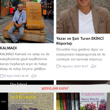
KURDUKLARINI VE YAYINCILIK
KONUSUNDA NASIL ÇALIŞMALAR
YAPTIKLARINI ANLATACAK…
...
Yazar ve Şair Turan EKİNCİ
Röportajı
KALMADI
Öncelikle hoş geldiniz diyor ve
KALMADI Kalmadı ne adap ne de
söyleşimizin başlangıcında bir iki
edepKızlarda giydi kepBirbirine
cümleyle sizi tanımak istiyoruz.
karıştı hepKarıştı arşın ile halep
Turan EKİNCİ kimdir? 1967 yılında
5 Ağustos 2023 16:47
0
Adap ile edep biryere gittiBize
beş çocuklu bir ailenin üçüncü
bıraktı yüzsüz kardeşiniAdapsızlık
çocuğu olarak Tokat’ta doğdum. İlk
13 Eylül 2022 16:26
0
ve edepsizlik aldı yeriniYüzsüzlük
ve orta öğrenimimi Tokat’ta
zaten başını gitti Medeniyetin kalan
tamamladım. Turizm İşletmeciliği ve
tek dişiİnsanlığı yedi bitirdiÇekmedi
REKLAMI KAPAT
Otelcilik ve Halkla İlişkiler
kırılan eliniSevdi medeniyet
Yüksekokul eğitimlerini aldım.
terbiyesizliği Ne küçük büyüğünü
Kamuda 25 yıl hizmetten sonra
tanıyorNede büyük küçüğünü
emekli oldum....
tanıyorMedeniyet herkesi