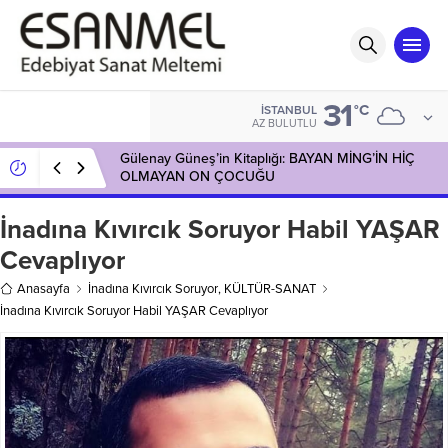
31
°C
İSTANBUL
AZ BULUTLU
Arzu’nun Kitapları: SİSTEKİ KIZ
İnadına Kıvırcık Soruyor Habil YAŞAR
Cevaplıyor
Anasayfa
İnadına Kıvırcık Soruyor
,
KÜLTÜR-SANAT
İnadına Kıvırcık Soruyor Habil YAŞAR Cevaplıyor