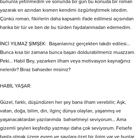
bununla yetinmedim ve sonunda bir gün bu konuda bir roman
yazarak en azından kısmen kendimi özgürleştirmek istedim.
Çünkü roman, fikirlerin daha kapsamlı ifade edilmesi açısından
harika bir tür ve ben de bu türden faydalanmadan edemedim.
İNCİ YILMAZ ŞİMŞEK:
Başarılarınız gerçekten takdir edilesi…
Bunca kısa bir zamana bunca başarı doldurabilmeniz muazzam.
Peki… Habil Bey, yazarken ilham veya motivasyon kaynağınız
nelerdir? Biraz bahseder misiniz?
HABİL YAŞAR:
Güzel, farklı, düşündüren her şey bana ilham verebilir; Aşk,
vatan, doğa, bilim, din, ilginç dünya olayları, yaşanmış ve
yaşanacaklardan yazılarımda
bahsetmeyi seviyorum… Ama
gizemli şeyleri keşfedip yazmayı daha çok seviyorum. Felsefe
başta olmak üzere evren ve sayılara özel bir ilgim var ve bunlar