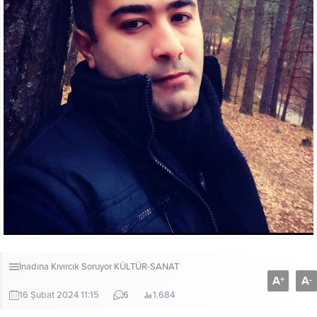
İnadına Kıvırcık Soruyor
KÜLTÜR-SANAT
A
A
+
-
16 Şubat 2024 11:15
6
1.684