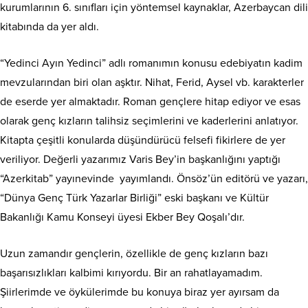
kurumlarının 6. sınıfları için yöntemsel kaynaklar, Azerbaycan dili
kitabında da yer aldı.
“Yedinci Ayın Yedinci” adlı romanımın konusu edebiyatın kadim
mevzularından biri olan aşktır. Nihat, Ferid, Aysel vb. karakterler
de eserde yer almaktadır. Roman gençlere hitap ediyor ve esas
olarak genç kızların talihsiz seçimlerini ve kaderlerini anlatıyor.
Kitapta çeşitli konularda düşündürücü felsefi fikirlere de yer
veriliyor. Değerli yazarımız Varis Bey’in başkanlığını yaptığı
“Azerkitab” yayınevinde
yayımlandı. Önsöz’ün editörü ve yazarı,
“Dünya Genç Türk Yazarlar Birliği” eski başkanı ve Kültür
Bakanlığı Kamu Konseyi üyesi Ekber Bey Qoşalı’dır.
Uzun zamandır gençlerin, özellikle de genç kızların bazı
başarısızlıkları kalbimi kırıyordu. Bir an rahatlayamadım.
Şiirlerimde ve öykülerimde bu konuya biraz yer ayırsam da