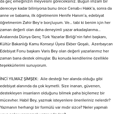
da geç emeğinizin meyvesini göreceksiniz. Bugün imzam bir
dereceye kadar biliniyorsa bunu önce Cenab-ı Hakk’a, sonra da
anne ve babama, ilk öğretmenim Henife Hanım’a, edebiyat
öğretmenim Zahir Bey’e borçluyum. Ve… tabi ki benim için her
zaman değerli olan daha deneyimli yazar arkadaşlarıma…
Aralarında Dünya Genç Türk Yazarlar Birliği’nin fahri başkanı,
Kültür Bakanlığı Kamu Konseyi Üyesi Ekber Qoşalı,
Azerbaycan
Edebiyat Fonu başkanı Varis Bey olan değerli yazarlarımız her
zaman bana destek olmuşlar. Bu konuda kendilerine özellikle
teşekkürlerimi sunuyorum.
İNCİ YILMAZ ŞİMŞEK:
Aile desteği her alanda olduğu gibi
edebiyat alanında da çok kıymetli. Size inanan, güvenen,
destekleyen insanların olduğunu bilmek paha biçilemez bir
mücevher. Habil Bey, yazmak isteyenlere önerileriniz nelerdir?
Yazmanın herhangi bir formülü var mıdır sizce? Neler yapmalı