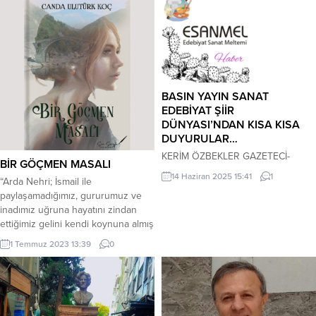
BASIN YAYIN SANAT
EDEBİYAT ŞİİR
DÜNYASI’NDAN KISA KISA
DUYURULAR…
KERİM ÖZBEKLER GAZETECİ-
BİR GÖÇMEN MASALI
YAZAR-ŞAİR ULUSLARARASI
14 Haziran 2025 15:41
1
“Arda Nehri; İsmail ile
15.SANAT GÜNLERİ TRABZON’DA
paylaşamadığımız, gururumuz ve
YAPILACAK…
inadımız uğruna hayatını zindan
15.Uluslararası Sanat Günleri 12-
ettiğimiz gelini kendi koynuna almış
13-14-15 Haziran 2025 tarihleri
götürüyor. Ve bir haykırış
arasında ”Trabzon Sanat Evi”nde
1 Temmuz 2023 13:39
0
duyuyorum. Balkanları bıçak gibi
gerçekleştirilecektir, ilgilenenlere
kesen. Bu feryat kimin? Bu köprüde
önemle duyurulur.
çırpınarak dövünen, kaderine
*******************************************
ağlayan adam da kim? Allah’ım bu
AHMET İYİOLDU İSTANBUL’DA
azap kimin?”
ÖTÜKEN NEŞRİYATI NASIL