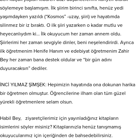
söylemeye başlamışım. İlk şiirim birinci sınıfta, henüz yedi
yaşımdayken yazıldı (“Kosmos” -uzay, şiiri) ve hayatımda
silinmez bir iz bıraktı. O ilk şiiri yazarken o kadar mutlu ve
heyecanlıydım ki… İlk okuyucum her zaman annem oldu.
Şiirlerimi her zaman sevgiyle dinler, beni neşelendirirdi. Ayrıca
ilk öğretmenim Henife Hanım ve edebiyat öğretmenim Zahir
Bey her zaman bana destek oldular ve “bir gün adını
duyuracaksın” dediler.
İNCİ YILMAZ ŞİMŞEK: Hepimizin hayatında ona dokunan harika
bir öğretmen olmuştur. Öğrencilerine ilham olan tüm güzel
yürekli öğretmenlere selam olsun.
Habil Bey,
ziyaretçilerimiz için yayınladığınız kitapların
isimlerini söyler misiniz? Kitaplarınızla henüz tanışmamış
okuyucularımız için içeriğinden de bahsedebilirsiniz.