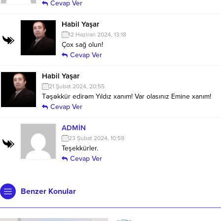
Cevap Ver
Habil Yaşar
12 Haziran 2024, 13:18
Çox sağ olun!
Cevap Ver
Habil Yaşar
21 Şubat 2024, 20:55
Təşəkkür edirəm Yıldız xanım! Var olasınız Emine xanım!
Cevap Ver
ADMİN
23 Şubat 2024, 10:59
Teşekkürler.
Cevap Ver
Benzer Konular