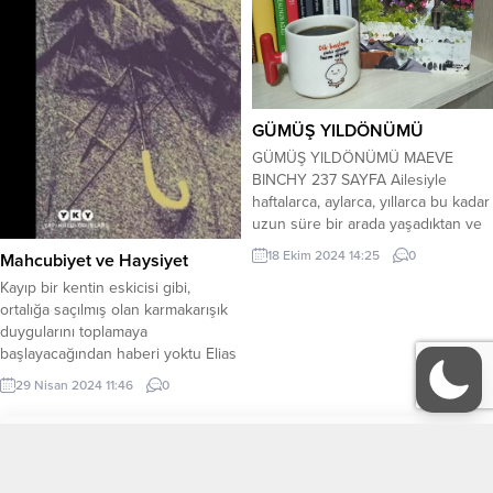
tırmalıyorSevgililer yolda bir...
GÜMÜŞ YILDÖNÜMÜ
GÜMÜŞ YILDÖNÜMÜ MAEVE
BINCHY 237 SAYFA Ailesiyle
haftalarca, aylarca, yıllarca bu kadar
uzun süre bir arada yaşadıktan ve
bitmez tükenmez konuşmalar
18 Ekim 2024 14:25
0
Mahcubiyet ve Haysiyet
yaptıktan sonra onları bu kadar az
Kayıp bir kentin eskicisi gibi,
tanıyor olmak ne kadar tuhaftı.
ortalığa saçılmış olan karmakarışık
Deirdre ve Desmond Doyle, uzun
duygularını toplamaya
yıllardır evli ve üç çocukları olan
başlayacağından haberi yoktu Elias
mutu bir çifttir. Bu mutlu evliliğin
Rukla’nın… … İnsan yalnız doğar,
gümüş...
29 Nisan 2024 11:46
0
kalabalıklar içinde yaşar ama yalnız
geldiği bu dünyadan yine yalnız
ayrılır. İnsan doğup, içsel
Tüm Yazarlar
KÜNYE
dünyasında bir yere ait olma
ihtiyacı duymaya başlayınca;