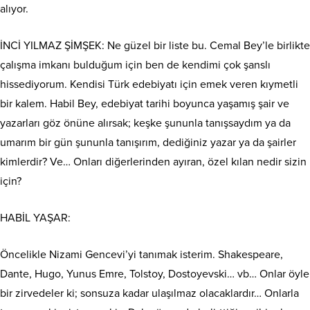
alıyor.
İNCİ YILMAZ ŞİMŞEK: Ne güzel bir liste bu. Cemal Bey’le birlikte
çalışma imkanı bulduğum için ben de kendimi çok şanslı
hissediyorum. Kendisi Türk edebiyatı için emek veren kıymetli
bir kalem. Habil Bey, edebiyat tarihi boyunca yaşamış şair ve
yazarları göz önüne alırsak; keşke şununla tanışsaydım ya da
umarım bir gün şununla tanışırım, dediğiniz yazar ya da şairler
kimlerdir? Ve… Onları diğerlerinden ayıran, özel kılan nedir sizin
için?
HABİL YAŞAR:
Öncelikle Nizami Gencevi’yi tanımak isterim. Shakespeare,
Dante, Hugo, Yunus Emre, Tolstoy, Dostoyevski… vb… Onlar öyle
bir zirvedeler ki; sonsuza kadar ulaşılmaz olacaklardır… Onlarla