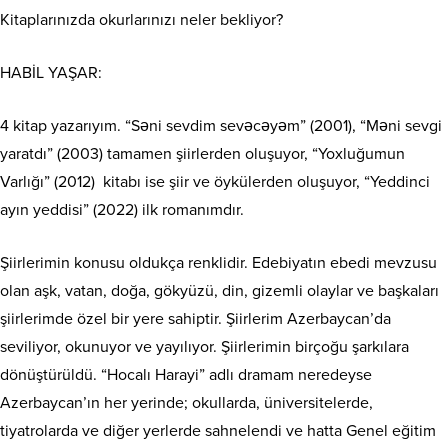
Kitaplarınızda okurlarınızı neler bekliyor?
HABİL YAŞAR:
4 kitap yazarıyım. “Səni sevdim sevəcəyəm” (2001), “Məni sevgi
yaratdı” (2003) tamamen şiirlerden oluşuyor, “Yoxluğumun
Varlığı” (2012)
kitabı ise şiir ve öykülerden oluşuyor, “Yeddinci
ayın yeddisi” (2022) ilk romanımdır.
Şiirlerimin konusu oldukça renklidir. Edebiyatın ebedi mevzusu
olan aşk, vatan, doğa, gökyüzü, din, gizemli olaylar ve başkaları
şiirlerimde özel bir yere sahiptir. Şiirlerim Azerbaycan’da
seviliyor, okunuyor ve yayılıyor. Şiirlerimin birçoğu şarkılara
dönüştürüldü. “Hocalı Harayi” adlı dramam neredeyse
Azerbaycan’ın her yerinde; okullarda, üniversitelerde,
tiyatrolarda ve diğer yerlerde sahnelendi ve hatta Genel eğitim