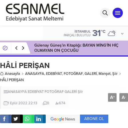
31
°C
İSTANBUL
PARÇALI BULUTLU
Gülenay Güneş’in Kitaplığı: BAYAN MİNG’İN HİÇ
OLMAYAN ON ÇOCUĞU
HÂLİ PERİŞAN
Anasayfa
ANASAYFA
,
EDEBİYAT
,
FOTOĞRAF
,
GALERİ
,
Manşet
,
Şiir
HÂLİ PERİŞAN
ANASAYFA
EDEBİYAT
FOTOĞRAF
GALERİ
Şiir
A
A
+
-
1 Eylül 2022 22:13
0
674
ABONE OL