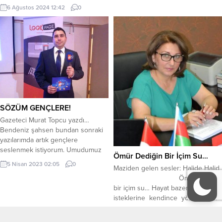
korkmuyorum Özgürüm ben
çizdim...
6 Ağustos 2024 12:42
0
Kanatır Cezaevi’ndeki kadın
mahkumlarla ilgili bir araştırma
sırasında yolları kesişir Firdevs ve
Mısırlı feminist yazar El Seddavi’nin.
Öylesine etkilenir ki bu idam
mahkumu kadından, hikayesini
öğrenip kaleme almaya karar verir.
Önceleri...
SÖZÜM GENÇLERE!
Gazeteci Murat Topcu yazdı…
Bendeniz şahsen bundan sonraki
yazılarımda artık gençlere
seslenmek istiyorum. Umudumuz
Ömür Dediğin Bir İçim Su…
gençler, özellikle 18 ile 30 yaş
5 Nisan 2023 02:05
0
Maziden gelen sesler: Halide Halid
arasındaki gençler, size
Ömür dediğin
sesleniyorum… İdealist olun,
bir içim su… Hayat bazen insanın
kendinize hedefler koyun ve o
isteklerine kendince yön veriyor.
amaçlar uğruna hayatınızla
Beklediğin şeyler senin için uzunca
savaşın… Ulu Önder Atatürk’ün
27 Eylül 2022 22:51
0
bir süre gerçekleşmez. Beklersin,
dediği gibi, ’’Yeni nesil sizin