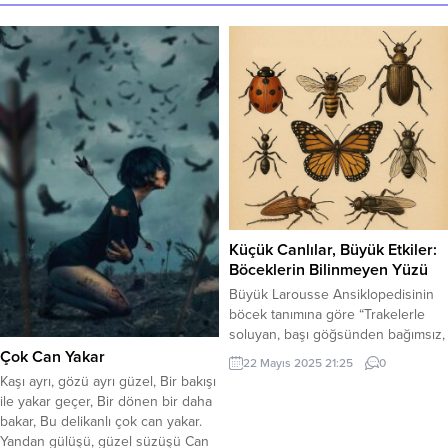
Küçük Canlılar, Büyük Etkiler:
Böceklerin Bilinmeyen Yüzü
Büyük Larousse Ansiklopedisinin
böcek tanımına göre “Trakelerle
soluyan, başı göğsünden bağımsız,
göğsünde her biri bir çift ayak
Çok Can Yakar
22 Mayıs 2025 21:25
0
taşıyan üç halkanın yer aldığı,
Kaşı ayrı, gözü ayrı güzel, Bir bakışı
omurgasız, eklemli hayvanlar sınıfı”
ile yakar geçer, Bir dönen bir daha
ve aynen şöyle devam ediyor
bakar, Bu delikanlı çok can yakar.
genellikle karada yaşayan,
Yandan gülüşü, güzel süzüşü Can