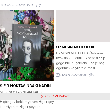
bedenleri eklemli veya bölütlere
yakar, sözü, gülüşü, Bir bırakın,
15 Ağustos 2023 20:15
0
ayrılmış sert yapılı canlılardır.
baksın geçsin Soldurmasın hiç bir
Böcekler, tür ve birey sayıları,
gülüşü. Yakışıklılık bir yere kadar,
adaptasyon süreçleri ve...
Fazla can yakar, Sevdi mi yürek
dayanmaz, Aşkından derbeder
yapar....
UZAKSIN MUTLULUK
UZAKSIN MUTLULUK Öylesine
uzaksın ki…!Mutluluk sen;Uzanıp
göğe bulutu çalmakGüneşe baş
eğdirmekVe yıldız kümesi
biriktirmek gibi bir şeysin.. Kader
9 Kasım 2022 09:09
0
bu ki..!Hasreti bize bıraktın bu
devran kaderinYüreğim ağlarken
SIFIR NOKTASINDAKİ KADIN
bu gülüşler senin…Mutluluğa giden
SIFIR NOKTASINDAKİ KADIN
umudu yok edensinNe eylesem
REKLAMI KAPAT
NEVAL EL SEDDAVİ 110 SAYFA
özlemi sen bitimezsin Hayal bu ya..!
Hiçbir şey beklemiyorum Hiçbir şey
İki kalem çaldım hayattanBiri siyah,
istemiyorum Hiçbir şeyden
biri beyaz uçlu..Bir avuç içine