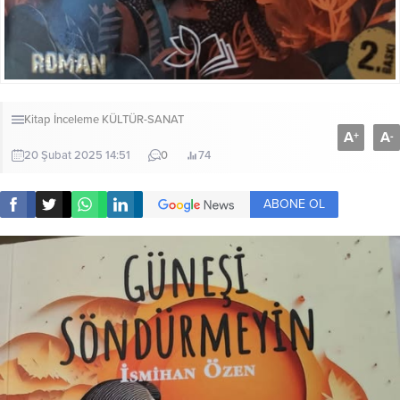
Kitap İnceleme
KÜLTÜR-SANAT
A
A
+
-
20 Şubat 2025 14:51
0
74
ABONE OL