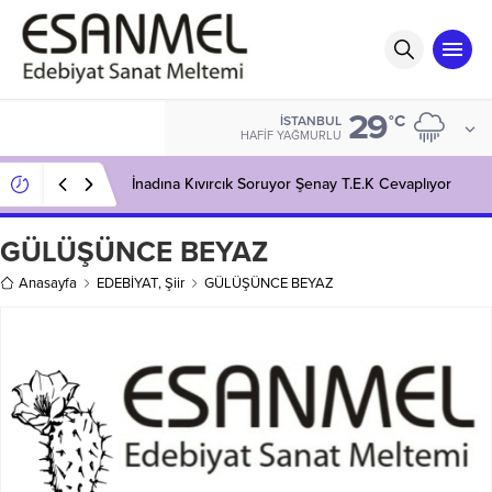
29
°C
İSTANBUL
HAFIF YAĞMURLU
İnadına Kıvırcık Soruyor Şenay T.E.K Cevaplıyor
GÜLÜŞÜNCE BEYAZ
Anasayfa
EDEBİYAT
,
Şiir
GÜLÜŞÜNCE BEYAZ