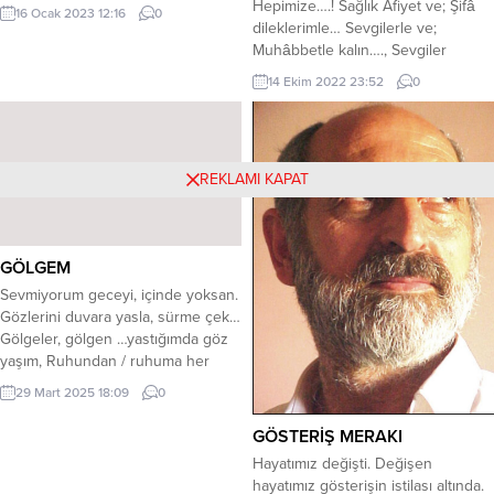
koyu renginde Ummanın,
Hepimize….! Sağlık Afiyet ve; Şifâ
16 Ocak 2023 12:16
0
bilinmezliğinde BAŞLAR!! Yönetimi
dileklerimle… Sevgilerle ve;
ele geçirmiş Kemiklerde ki ilik
Muhâbbetle kalın…., Sevgiler
bitmiş Kemiklerin beli bükülmüş
rehberiniz, Mutluluklar;
14 Ekim 2022 23:52
0
Yürüyecek gücü tükenmiş
Yaşamlarınıza…, Armağanlar
BAŞLAR!! Her gün, karanlık ile
olsun…; Bu evrende sizlere… Her
başlar Aydınlık er geç, ortaya çıkar
nefeste…! Çekin şimdi…., O nefesi,
Karanlıklar, Gün’den korkar Bir gün,
Derin derin, büyük…., Kocaman bir
REKLAMI KAPAT
ama...
umutla…, Sindirin huzuru…, Tâ en
içinize…! Emin olun bakın, Bugün
herşey…., İllãki; Güzel olacak…! T C
Mehmet Aydalga
GÖLGEM
Sevmiyorum geceyi, içinde yoksan.
Gözlerini duvara yasla, sürme çek…
Gölgeler, gölgen …yastığımda göz
yaşım, Ruhundan / ruhuma her
gece akıyor. Geceleri / demet
29 Mart 2025 18:09
0
demet taşınıyor… Katar yüklü gönül
çehrem sızlıyor . Geceler , Ay
GÖSTERİŞ MERAKI
dolduruyor kadehime, Duvara
Hayatımız değişti. Değişen
yaslanıp, sesleniyorum , Duymayan
hayatımız gösterişin istilası altında.
/ görmeyen aşk ‘ ın gölgesine…