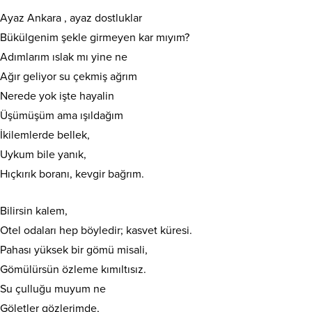
Ayaz Ankara , ayaz dostluklar
Bükülgenim şekle girmeyen kar mıyım?
Adımlarım ıslak mı yine ne
Ağır geliyor su çekmiş ağrım
Nerede yok işte hayalin
Üşümüşüm ama ışıldağım
İkilemlerde bellek,
Uykum bile yanık,
Hıçkırık boranı, kevgir bağrım.
Bilirsin kalem,
Otel odaları hep böyledir; kasvet küresi.
Pahası yüksek bir gömü misali,
Gömülürsün özleme kımıltısız.
Su çulluğu muyum ne
Göletler gözlerimde,