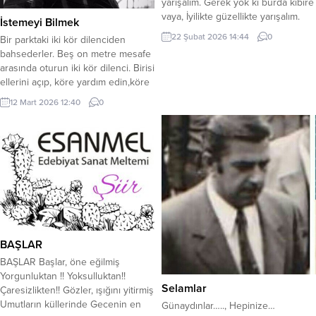
yarışalım. Gerek yok ki burda kibire
vaya, İyilikte güzellikte yarışalım. ​
İstemeyi Bilmek
Ömür dediğimiz bir anlık nefes,
22 Şubat 2026 14:44
0
Bir parktaki iki kör dilenciden
Dünya malı burda, boş bir heves.
bahsederler. Beş on metre mesafe
Daralmadan ruhun, dolmadan
arasında oturun iki kör dilenci. Birisi
kafes, İyilikte güzellikte yarışalım. ​
ellerini açıp, köre yardım edin,köre
Gönül kırmak kolay, yapmak ise zor,
yardım edin,diye seslenir, diğeri
İçindeki kini gel ateşe at, yak kor.
12 Mart 2026 12:40
0
boynuna bir yazı asmıştır: ‘’Bahar
Yarın...
ne kadar güzel ama ben
körüm.’’ İnsanlar birinci dilencinin
önünden yüzüne bile bakmadan
geçerken, diğerine avuç avuç para
verirler. Bütün şartlar...
BAŞLAR
BAŞLAR Başlar, öne eğilmiş
Yorgunluktan !! Yoksulluktan!!
Selamlar
Çaresizlikten!! Gözler, ışığını yitirmiş
Umutların küllerinde Gecenin en
Günaydınlar….., Hepinize…