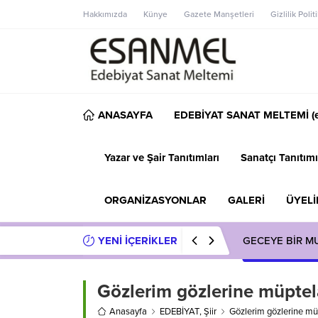
Hakkımızda
Künye
Gazete Manşetleri
Gizlilik Polit
ANASAYFA
EDEBİYAT SANAT MELTEMİ (e
Yazar ve Şair Tanıtımları
Sanatçı Tanıtımı
ORGANİZASYONLAR
GALERİ
ÜYELİ
YENİ İÇERİKLER
GECEYE BİR M
Gözlerim gözlerine müptel
Anasayfa
EDEBİYAT
,
Şiir
Gözlerim gözlerine mü