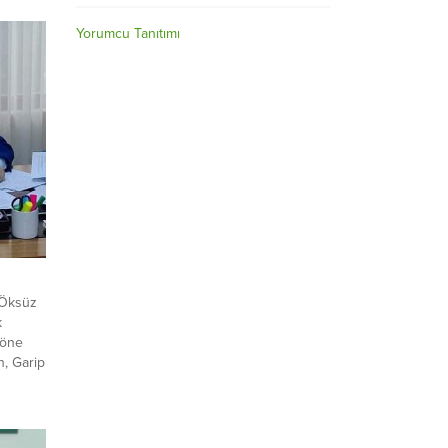
Yorumcu Tanıtımı
; Öksüz
k
Döne
n, Garip
in,
nluk