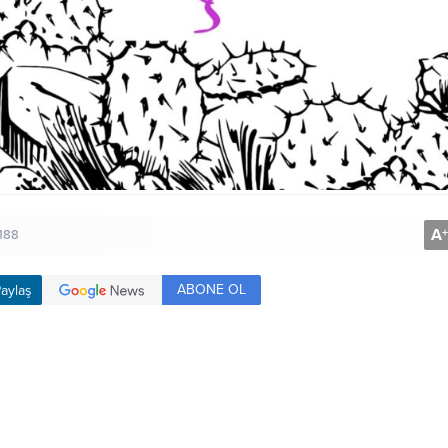
A
+
188
ABONE OL
aylaş