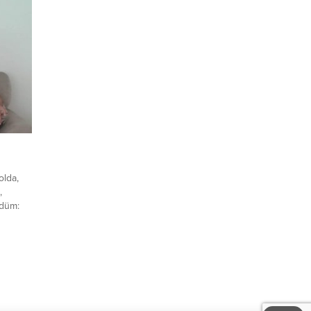
..
olda,
,
rdüm:
edir?..
lı
enen
kte
 değil