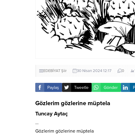
EDEBİYAT
Şiir
30 Nisan 2024 12:17
0
Paylaş
Tweetle
Gönder
P
Gözlerim gözlerine müptela
Tuncay Aytaç
…
Gözlerim gözlerine müptela