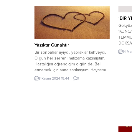
‘BİR Y
Gökyüzü
‘KONCA’
TEMMUZ
DOKSAN
Yazıktır Günahtır
Kopardı
14 Ma
Bir sonbahar ayıydı, yapraklar kahveydi,
Mersin’
O gün her zerreni hafızama kazımıştım,
‘KARAN
Hastalığını öğrendiğim o gün de, Belli
İvedili
etmemek için sana sarılmıştım. Hayatımı
koptu/k
iyi etmek için neler yapmıştın, Zar zor
GÜL-GO
8 Kasım 2024 15:44
0
sevsem de seni, şimdi canımdın, Nasıl
Yaş ‘OT
bana bu kadar acı yaşattın farkında mısın,
Yazıktır günahtır ben seni hiç bırakır
mıyım Sinem...