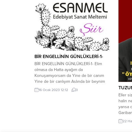
BİR ENGELLİNİN GÜNLÜKLERİ-1-
BİR ENGELLİNİN GÜNLÜKLERİ-1- Elim
olmasa da Hatta ayağım da
Konuşamıyorsam da Yine de bir canım
Yine de bir canlıyım Aslında bir beynim
TUZU
var benim Bir de koskocaman yüreğim..
16 Ocak 2023 12:12
0
Beynimi bindirdim Zümrüd-ü Anka’ya
Eller s
“Ben gidemiyorum “dedim Bari sen
halin n
git,merak ettiğim diyarlara Sordu bana
yansa 
Zümrüd-ü Anka Nereye,ya da nerelere ?
Gariban
Dedim ki...
sefada 
22 Ha
eliniz b
tuzunuz