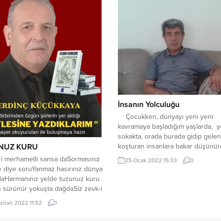
Oldun mu?… Dalından, Hiç yoktan.
İnsanın Yolculuğu
Çocukken, dünyayı yeni yeni
kavramaya başladığım yaşlarda, y
sokakta, orada burada gidip gelen
NUZ KURU
koşturan insanlara bakar düşünü
Nereye gidiyor bunlar?.. Bu telaş n
izi merhametli sansa daSormasınız
25 Ocak 2022 15:33
0
Kimi kaygılı, kimi kararlı, mutlu, gam
e diye soruYanmaz hasırınız dünya
gamsız, kimi sorunlara boğulmuş;
daHarmanınız yelde tuzunuz kuru
kısacası yaşama çabasıyla sürükl
 sürünür yokuşta dağdaSiz zevk-i
onlarca insan, onlarca farklı özelli
bahçede bağdaBollukta durur bir
ziran 2022 11:52
1
kişilik akıp gidiyordu… Ne güzellik
ir eliniz yağdaBir eliniz balda
mi? ...
 kuru Bilmeyen sizleri nimetten