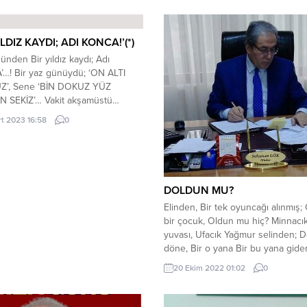
ILDIZ KAYDI; ADI KONCA!’(*)
nden Bir yıldız kaydı; Adı
…! Bir yaz günüydü; ‘ON ALTI
’, Sene ‘BİN DOKUZ YÜZ
 SEKİZ’… Vakit akşamüstü…
lar yuvasından, O şehr-i
rt 2023 16:58
0
den; Yanındayken birlikte eşiyle,
LIĞIN KALLEŞ BEKÇİLERİ’, Âniden,
kle, Hiç beklemeden…! Apansızın
opartıldı aramızdan, ‘SAF BİR
NCA’…! Henüz çiçeği burnunda,
DOLDUN MU?
UZ SEKİZ’…! Aldılar o ‘GONCA’yı...
Elinden, Bir tek oyuncağı alınmış
bir çocuk, Oldun mu hiç? Minnacı
yuvası, Ufacık Yağmur selinden; 
döne, Bir o yana Bir bu yana gide
bir kuş?… Dilinden, Ağıdı Türküsü,
20 Ekim 2022 01:02
0
Hoyratı alınmış; Bilmesin Söylemes
Hele ki hiç konuşmasın; Yazmasın
Çizmesin istenen, Bir sessiz çoğu