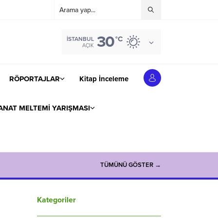
30
°C
İSTANBUL
AÇIK
RÖPORTAJLAR
Kitap İnceleme
ANAT MELTEMİ YARIŞMASI
TÜMÜNÜ GÖSTER →
Kategoriler