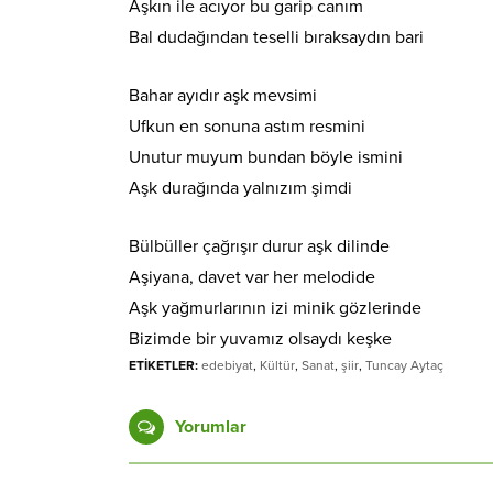
Aşkın ile acıyor bu garip canım
Bal dudağından teselli bıraksaydın bari
Bahar ayıdır aşk mevsimi
Ufkun en sonuna astım resmini
Unutur muyum bundan böyle ismini
Aşk durağında yalnızım şimdi
Bülbüller çağrışır durur aşk dilinde
Aşiyana, davet var her melodide
Aşk yağmurlarının izi minik gözlerinde
Bizimde bir yuvamız olsaydı keşke
ETİKETLER:
edebiyat
,
Kültür
,
Sanat
,
şiir
,
Tuncay Aytaç
Yorumlar