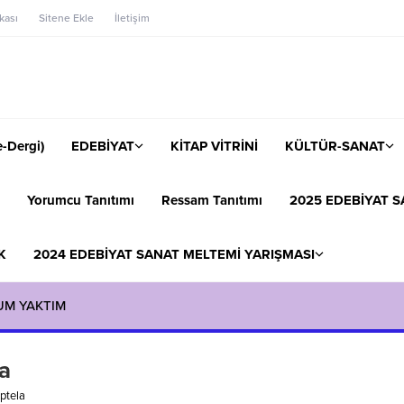
ikası
Sitene Ekle
İletişim
-Dergi)
EDEBİYAT
KİTAP VİTRİNİ
KÜLTÜR-SANAT
Yorumcu Tanıtımı
Ressam Tanıtımı
2025 EDEBİYAT S
K
2024 EDEBİYAT SANAT MELTEMİ YARIŞMASI
UM YAKTIM
a
ptela