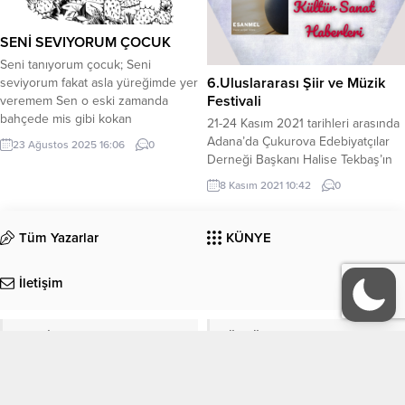
türkünün yazılış...
SENİ SEVIYORUM ÇOCUK
Seni tanıyorum çocuk; Seni
6.Uluslararası Şiir ve Müzik
seviyorum fakat asla yüreğimde yer
Festivali
veremem Sen o eski zamanda
bahçede mis gibi kokan
21-24 Kasım 2021 tarihleri arasında
çiçeklerdensin. Ya ben… Ya ben!
Adana’da Çukurova Edebiyatçılar
23 Ağustos 2025 16:06
0
Bu bahçe de soluğunu kesen
Derneği Başkanı Halise Tekbaş’ın
ısırgan otuyum. Seni seviyorum
organize ettiği 6.Uluslararası Şiir ve
8 Kasım 2021 10:42
0
çocuk; Ben sana hasret yaşarken,
Müzik Festivali gerçekleştirilecektir,
ben sana asık suratı vaad
iştirak etmek isteyen gazeteci-
edemem. Bir miskeetin toprağa
yazar-şair vb. meslek grubuna
Tüm Yazarlar
KÜNYE
değen kokusunu, gazoz
yakın kişiler aşağıdaki bilgileri
kapağının ...
kullanabilirler.Halise
İletişim
TekbaşÇukurova Edebiyatçılar
Derneği (ÇED) BaşkanıReşatbey
Mahallesi, Turhan Cemal Beriker
EDEBİYAT
KÜLTÜR-SANAT
Bulvarı, Kalağoğlu İşhanı, K.5/7
Seyhan-Adana0-536-
8541279cukurovaedebiyatcilardern
Köşe Yazıları
Manşet