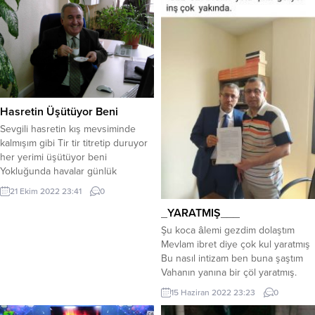
Hasretin Üşütüyor Beni
Sevgili hasretin kış mevsiminde
kalmışım gibi Tir tir titretip duruyor
her yerimi üşütüyor beni
Yokluğunda havalar günlük
güneşlik olsa da Kar yağıyor
21 Ekim 2022 23:41
0
gidişinle ıpıssız kalmış gönül
_YARATMIŞ___
dağıma Çığ düşüyor buza
döndürüyor donduruyor içimi
Şu koca âlemi gezdim dolaştım
Razıyım ne olursun uzaktan uzağa
Mevlam ibret diye çok kul yaratmış
olsa da Kılcal damarlarıma iliklerime
Bu nasıl intizam ben buna şaştım
kadar hissettir bana Her soluk alıp
Vahanın yanına bir çöl yaratmış.
verişini...
Seven sevdiğine aşk ile bakar
15 Haziran 2022 23:23
0
Gönülden gönüle sevgiler akar Kor
ateş düşürür sîneyi yakar Kalpten