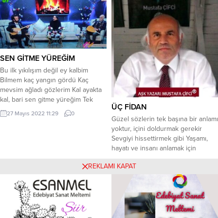
kalbe giden bir yol yaratmış.
Sevenin sevene bal olur sözü
Görmez başkasını kör...
SEN GİTME YÜREĞİM
Bu ilk yıkılışım değil ey kalbim
Bilmem kaç yangın gördü Kaç
mevsim ağladı gözlerim Kal ayakta
kal, bari sen gitme yüreğim Tek
ÜÇ FİDAN
özlem var… Tek bakış, tek bekleyiş..
27 Mayıs 2022 11:29
0
Saçları siyah, gözleri ela tek hasret
Güzel sözlerin tek başına bir anlamı
Acılı bir çok gönül kesiği
yoktur, içini doldurmak gerekir
düşüncelerim Kal ayakta kal, bari
Sevgiyi hissettirmek gibi Yaşamı,
sen gitme yüreğim Sevmeyi
hayatı ve insanı anlamak için
bıraktım bu...
sadece sözler de yetmez! Zihnini
8 Mayıs 2025 13:04
0
REKLAMI KAPAT
bilgilerle dolduracaksın, Yeni
buluşları, ilk icatları merak edip
okuyacak, İnsanlığa yön verenleri
tanıyacak, bildiklerini çevrene
anlatacaksın. Başlaman gereken
yer aslında yok basit, Mesela bir