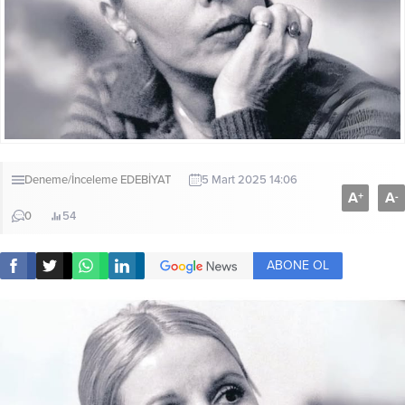
Deneme/İnceleme
EDEBİYAT
5 Mart 2025 14:06
A
A
+
-
0
54
ABONE OL