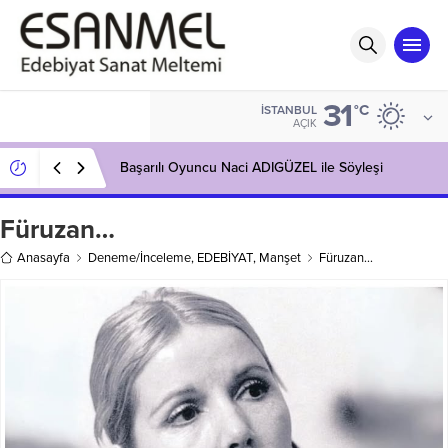
31
°C
İSTANBUL
AÇIK
Başarılı Oyuncu Naci ADIGÜZEL ile Söyleşi
Füruzan…
Anasayfa
Deneme/İnceleme
,
EDEBİYAT
,
Manşet
Füruzan…