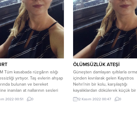
URT
ÖLÜMSÜZLÜK ATEŞİ
 Tüm kasabada rüzgârın ıslığı
Güneşten damlayan ışıltılarla orm
ssizliği yırtıyor. Taş evlerin ahşap
içinden kıvrılarak gelen Kaystros
arında bulunan ve bereket
Nehri’nin bir kolu, karşılaştığı
ine inanılan at nallarının sesleri
kayalıklardan dökülerek küçük bir
ma ahenk katıyordu. Balaton gölü
oluşturmuştu. Döküldüğü yerde 
sım 2022 00:51
0
12 Kasım 2022 00:47
0
ları da bu sese eşlik edip
kayaya çarpa çarpa coşan su
rını şişiriyorlardı. Havanın gümüşi
oluşturduğu havuzda köpürüp,
ıkta oluşu, Csilla’nın Arnavut
sakinleşiyor ardından kayalıklarda
çıkıntısı üzerinden parıldayan ayı
süzülüyordu. Yavru yayın balıkları
ne yardımcıydı. Günbatımının
gümüş sazanların vücudunu
avaş...
gıdıklamasıyla nefesini daha fazla