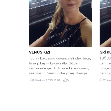
VENÜS KIZI
GRİ K
Toprak kokusunu duyunca elindeki fırçayı
1.BÖLÜM
bırakıp başını kaldırdı Alp. Gözlerini
derin se
çevresinde gezdirdiğinde bir anlığına iç
taraçal
sesi sustu. Zaman daha yavaş akmaya
getirdiğ
başladı ve hayranlıkla çevresini izlemeye
de akşa
2 Haziran 2023 13:02
0
12 Ka
koyuldu. Dikenlerle dolu tepeler göz
kurbağa
alabildiğince uzanıyor. Uzaklardaki koca
boğazla
kaktüsler ışığın kırılmasıyla acımasız
berrakl
görüntülerini bırakarak rengârenk
bacası 
yumuşak bir örtü hissiyatı yaratıyordu.
görmesi
Güneş sanki her...
yavaş y