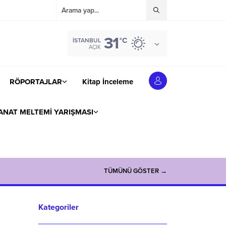
31
°C
İSTANBUL
AÇIK
RÖPORTAJLAR
Kitap İnceleme
ANAT MELTEMİ YARIŞMASI
TÜMÜNÜ GÖSTER →
Kategoriler