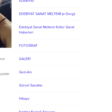
EDEBİYAT
EDEBİYAT SANAT MELTEMİ (e-Dergi)
Edebiyat Sanat Meltemi Kültür Sanat
Haberleri
FOTOĞRAF
GALERİ
anın
Gezi-Anı
 şelale
kayadan
Görsel Sanatlar
n aşağı
Hikaye
nın ve
İnadına Kıvırcık Soruyor