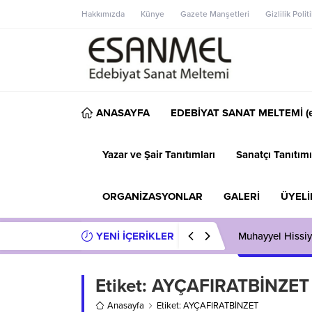
Hakkımızda
Künye
Gazete Manşetleri
Gizlilik Polit
ANASAYFA
EDEBİYAT SANAT MELTEMİ (e
Yazar ve Şair Tanıtımları
Sanatçı Tanıtımı
ORGANİZASYONLAR
GALERİ
ÜYELİ
YENİ İÇERİKLER
Muhayyel Hissiy
Etiket:
AYÇAFIRATBİNZET
Anasayfa
Etiket: AYÇAFIRATBİNZET