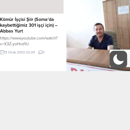
kurgu kişiler üzerinden siyasi bir
gerçekliği ortaya koymuş. Olay II.
Meşrutiyet zamanında geçiyor....
Kömür İşçisi Şiir (Soma’da
kaybettiğimiz 301 işçi için) –
Abbas Yurt
https://www.youtube.com/watch?
v=X3Z-yoHnd1U
13 Ocak 2023 22:20
0
Acının Günlüğü 2.
Acının ikinci gününde vücuttaki
sızılar zaman zaman davam
ederken, hafifte olsa kuru öksürük
kendini göstermeye çalışıyordu.
Boğazdaki kuruluğu limonlu su ile
15 Mayıs 2022 14:55
1