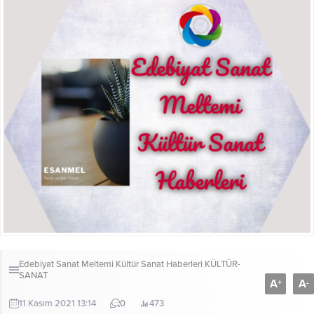
Edebiyat Sanat Meltemi Kültür Sanat Haberleri
KÜLTÜR-
SANAT
A
A
+
-
11 Kasım 2021 13:14
0
473