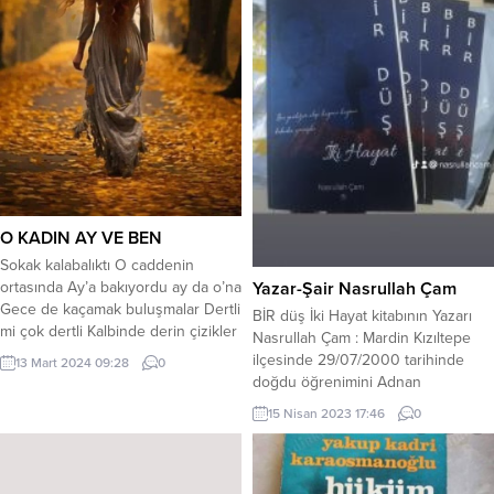
O KADIN AY VE BEN
Sokak kalabalıktı O caddenin
ortasında Ay’a bakıyordu ay da o’na
Yazar-Şair Nasrullah Çam
Gece de kaçamak buluşmalar Dertli
BİR düş İki Hayat kitabının Yazarı
mi çok dertli Kalbinde derin çizikler
Nasrullah Çam : Mardin Kızıltepe
Belli içnde kanayan yara Meçhul
ilçesinde 29/07/2000 tarihinde
13 Mart 2024 09:28
0
hikaye okuyorum Ne siz sorun ne
doğdu öğrenimini Adnan
ben söyleyeyim Ay’ ın kırmızısı sol
menderes ilk öğretim okulunda
15 Nisan 2023 17:46
0
yanağında İçime dokunan tek
başlayan yazarımız lise dönemini
damla Tozlu kaldırım taşına akan
ise Ahmed-i Hani Mesleki Ve
Doyamıyorum ne ay...
Teknin Anadolu lisesinde Bilişim
Bölümünden mezun olmuştur