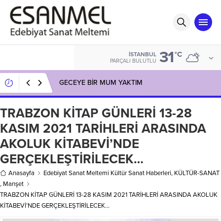
31
°C
İSTANBUL
PARÇALI BULUTLU
GECEYE BİR MUM YAKTIM
TRABZON KİTAP GÜNLERİ 13-28
KASIM 2021 TARİHLERİ ARASINDA
AKOLUK KİTABEVİ’NDE
GERÇEKLEŞTİRİLECEK…
Anasayfa
Edebiyat Sanat Meltemi Kültür Sanat Haberleri
,
KÜLTÜR-SANAT
,
Manşet
TRABZON KİTAP GÜNLERİ 13-28 KASIM 2021 TARİHLERİ ARASINDA AKOLUK
KİTABEVİ’NDE GERÇEKLEŞTİRİLECEK…