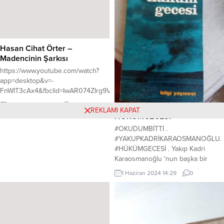
Hasan Cihat Örter –
Madencinin Şarkısı
https://www.youtube.com/watch?
app=desktop&v=-
FnWIT3cAx4&fbclid=IwAR074ZIrg9VuQA_Pi92aYzEb0G2uf1Qh4_14hH14
15 Ekim 2022 19:15
0
REKLAMI KAPAT
HÜKÜMGECESİ
#OKUDUMBİTTİ .
#YAKUPKADRİKARAOSMANOĞLU.
#HÜKÜMGECESİ . Yakıp Kadri
Karaosmanoğlu ‘nun başka bir
eseri ile herkese merhaba. Şunu
1 Haziran 2024 14:29
0
belirtmek isterim ki, kitapta yaşanan
olayları şaşkınlık içerisinde
okudum. Söylendiği gibi tarih
tekerrürden ibaretmiş. Yakup Kadri
bu kitabında aslında gerçek ve