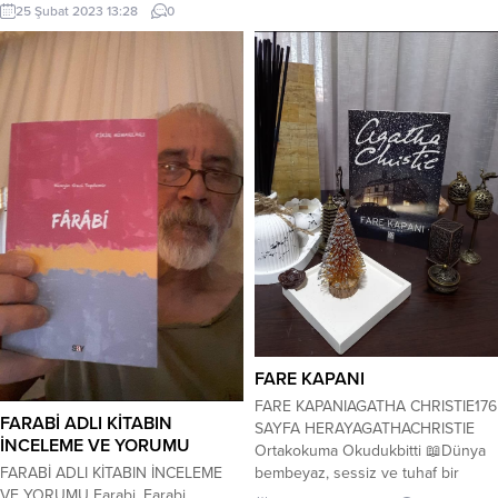
25 Şubat 2023 13:28
0
FARE KAPANI
FARE KAPANIAGATHA CHRISTIE176
FARABİ ADLI KİTABIN
SAYFA HERAYAGATHACHRISTIE
İNCELEME VE YORUMU
Ortakokuma Okudukbitti 📖Dünya
bembeyaz, sessiz ve tuhaf bir
FARABİ ADLI KİTABIN İNCELEME
biçimde tehlikelerle dolu. 🌬❄️Yılın
VE YORUMU Farabi, Farabi,