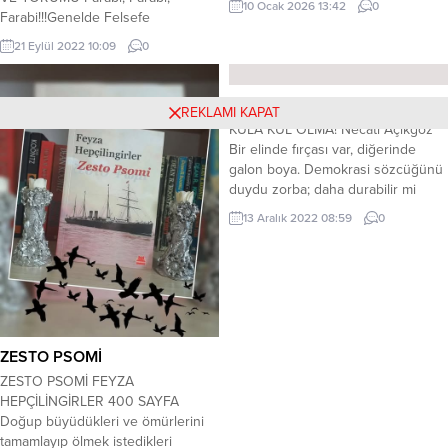
10 Ocak 2026 13:42
0
ilk Agatha Christie okumasını
Farabi!!!Genelde Felsefe
bitirdik sevgili Fatma ve sevgili
Dünyası’nın, Özelde de türk-İslam
21 Eylül 2022 10:09
0
Sevilay ile. Eşlik ettiğiniz için
Felsefesi’nin olmazsa olmazı Büyük
teşekkür ediyorum kızlar. 🥰🥰
allamesi… Yine Genelde felsefe
Gelecek ay, yeni kitapta buluşmak
dünyasının ikinci, İslam felsefesinin
KULA KUL OLMA!
REKLAMI KAPAT
üzere. ❄️🌬Öykülerden oluşan bir
birinci hocası… Ama sanki biraz
KULA KUL OLMA! Necati Açıkgöz
kitap eşlik etti bize bu kez....
daha kurcalansa, her ikisinin de ilk
Bir elinde fırçası var, diğerinde
hocası… Kendime göre sebepleri
galon boya. Demokrasi sözcüğünü
var ama, buraya yazmakla bitecek
duydu zorba; daha durabilir mi
gibi değil. Belki ileriki...
dersin yerinde? Kaçışın yok,
13 Aralık 2022 08:59
0
Kurtuluşun yok işin bitiktir
”demokrat”. Hak ettin çarpıyı, illaki
yiyeceksin. Bununla da kalsan iyi.
Ağızdan çıkacak balgamı da;
suratından silmek için hazırlan. Ne
küfürler, ne küfürler…...
ZESTO PSOMİ
ZESTO PSOMİ FEYZA
HEPÇİLİNGİRLER 400 SAYFA
Doğup büyüdükleri ve ömürlerini
tamamlayıp ölmek istedikleri