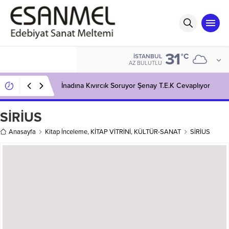
31
°C
İSTANBUL
AZ BULUTLU
İnadına Kıvırcık Soruyor Şenay T.E.K Cevaplıyor
SİRİUS
Anasayfa
Kitap İnceleme
,
KİTAP VİTRİNİ
,
KÜLTÜR-SANAT
SİRİUS