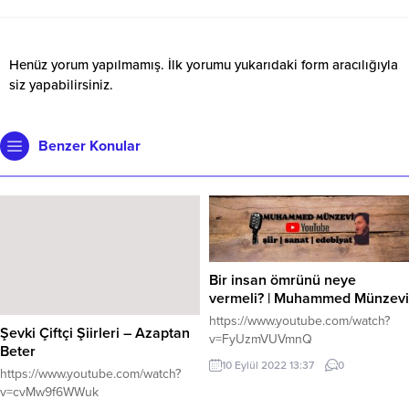
Henüz yorum yapılmamış. İlk yorumu yukarıdaki form aracılığıyla
siz yapabilirsiniz.
Benzer Konular
Bir insan ömrünü neye
vermeli? | Muhammed Münzevi
https://www.youtube.com/watch?
Şevki Çiftçi Şiirleri – Azaptan
v=FyUzmVUVmnQ
Beter
10 Eylül 2022 13:37
0
https://www.youtube.com/watch?
v=cvMw9f6WWuk