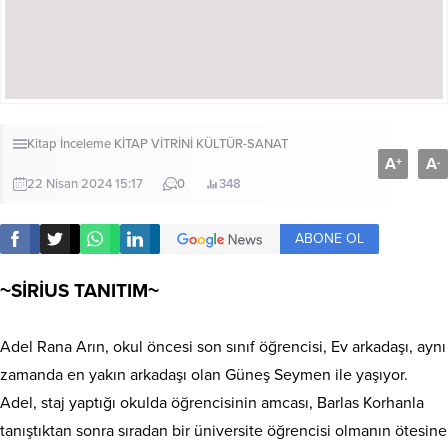
Kitap İnceleme
KİTAP VİTRİNİ
KÜLTÜR-SANAT
A
A
+
-
22 Nisan 2024 15:17
0
348
ABONE OL
~SİRİUS TANITIM~
Adel Rana Arın, okul öncesi son sınıf öğrencisi, Ev arkadaşı, aynı
zamanda en yakın arkadaşı olan Güneş Seymen ile yaşıyor.
Adel, staj yaptığı okulda öğrencisinin amcası, Barlas Korhanla
tanıştıktan sonra sıradan bir üniversite öğrencisi olmanın ötesine