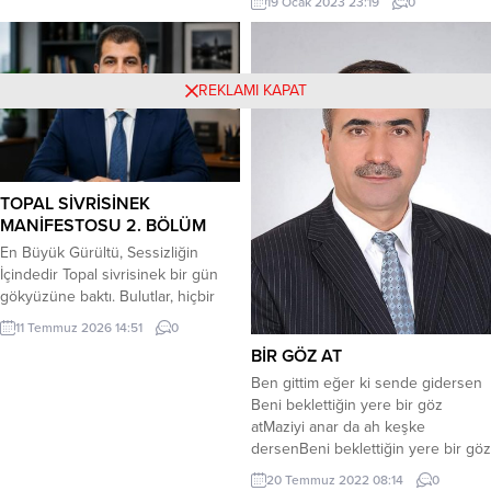
19 Ocak 2023 23:19
0
feryadın, iman. Bir çocuğun
mercan dökülür.. Sendin benim
gözünde direnişin nuru, Bir
maralım.. Dünya sensiz döner mi
annenin sessiz duasında umudu.
sandın Sensiz bilsen ne hülyalara
*** Taş duvarların konuşur, her biri
daldım Sendin benim maralım.. Ey
REKLAMI KAPAT
bir şahit,...
cemaline hayran olduğum ahu,
Yıllar seni eskitemez...
TOPAL SİVRİSİNEK
MANİFESTOSU 2. BÖLÜM
En Büyük Gürültü, Sessizliğin
İçindedir Topal sivrisinek bir gün
gökyüzüne baktı. Bulutlar, hiçbir
ayrım yapmadan yeryüzünün
11 Temmuz 2026 14:51
0
üzerine gölgelerini bırakıyordu.
BİR GÖZ AT
Yağmur, zenginin çatısına da
Ben gittim eğer ki sende gidersen
yağıyor, yoksulun toprağını da aynı
Beni beklettiğin yere bir göz
şefkatle ıslatıyordu. Güneş ise
atMaziyi anar da ah keşke
doğarken kimsenin kimliğini,
dersenBeni beklettiğin yere bir göz
inancını ya da dilini sormuyordu.
at Kar yağıp kapamış bütün
Doğa, adaletin en sade
20 Temmuz 2022 08:14
0