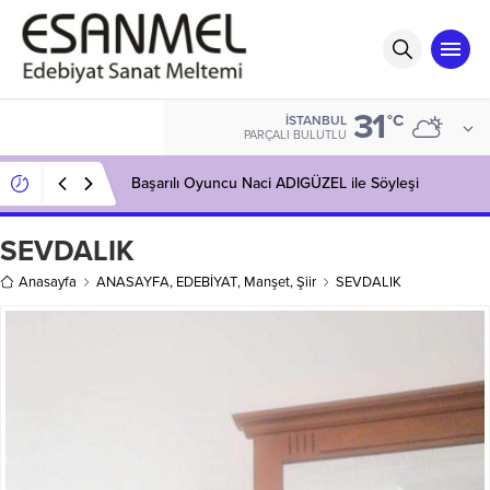
31
°C
İSTANBUL
PARÇALI BULUTLU
Başarılı Oyuncu Naci ADIGÜZEL ile Söyleşi
SEVDALIK
Anasayfa
ANASAYFA
,
EDEBİYAT
,
Manşet
,
Şiir
SEVDALIK