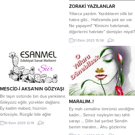
ZORAKİ YAZILANLAR
Yıllarca yazdım. Yazdıklarım silik bir
hatıra gibi… Hafızamda pek azı var.
Ne yapayım? “Kimisini hatırlamak,
diğerlerini hatırlatır” demişler miydi?
Albümün sayfalarında yarı silik bir
21 Ekim 2023 15:36
0
hatıra olacağı beni umutlandırıyor.
Ama yazdıklarım hep tatsız olayları
hatırlatıyor nedense. Yazarların
garip bir kaderleri vardır. Bu yaşamı
iyi bilirim. Ben bu yaşama nara
atarak girmedim....
MESCİD-İ AKSA’NIN GÖZYAŞI
Bir taşın üstünde bin dua yankılanır,
MARALIM..!
Gökyüzü eğilir, yürekler dağlanır.
Ey kadim mabed, hüznün
Ey mah cemaline ömrümü verdiğim
örtüsüyle, Rüzgâr bile ağlar
kadın… Sensiz neyleyim tacı tahtı
minarenin sesiyle. *** Zincirler
sarayı … Dilin bal şerbet Sendin
10 Ekim 2025 12:19
0
gölgene düşmüş, ey mukaddes
benim maralım… Ahu gözlerine
mekân, Gecenin kalbinde saklıdır
sererim dünyayı Leblerinden inci