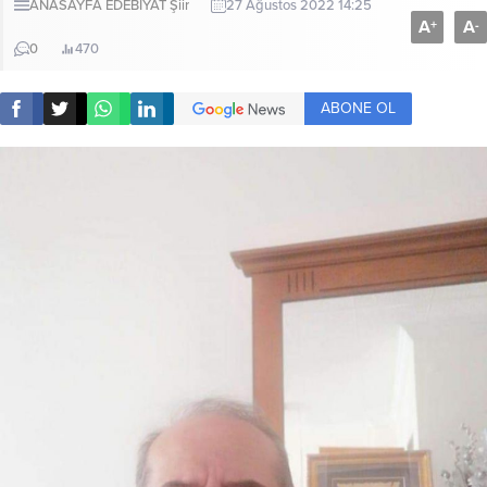
ANASAYFA
EDEBİYAT
Şiir
27 Ağustos 2022 14:25
A
A
+
-
0
470
ABONE OL