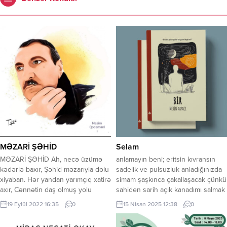
Selam
MƏZARİ ŞƏHİD
anlamayın beni; eritsin kıvransın
MƏZARİ ŞƏHİD Ah, necə üzümə
sadelik ve pulsuzluk anladığınızda
kədərlə baxır, Şəhid məzarıyla dolu
simam şaşkınca çakallaşacak çünkü
xiyaban. Hər yandan yarımçıq xatirə
sahiden sarih açık kanadımı salmak
axır, Cənnətin daş olmuş yolu
istiyorum azat olmak kötülüğü
xiyaban. Burda təbəssümdən libas
15 Nisan 2025 12:38
0
19 Eylül 2022 16:35
0
parçalayıp, iyiliğe kuşanmak saf
geyib qəm, Burda məhəbbətin dadı
rüyalardan safdillikten kanımca
başqadır. Burda iki yerə bölünüb