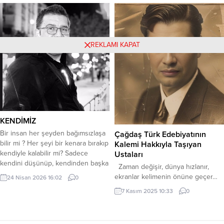
başlar. Zaman yolculuğu yapmaya
hazırsanız hadi başlayalım. Liste
Fiyatı: Yayın Tarihi: 25.03.2022
ISBN: 9786254202032 Dil:
REKLAMI KAPAT
TÜRKÇE Sayfa Sayısı: 114 Cilt Tipi:
Karton Kapak Kağıt...
KENDİMİZ
Bir insan her şeyden bağımsızlaşa
Çağdaş Türk Edebiyatının
bilir mi ? Her şeyi bir kenara bırakıp
Kalemi Hakkıyla Taşıyan
kendiyle kalabilir mi? Sadece
Ustaları
kendini düşünüp, kendinden başka
Zaman değişir, dünya hızlanır,
düşüneceği kimsesi olmaması
ekranlar kelimenin önüne geçer…
24 Nisan 2026 16:02
0
olabilir mi? Sadece kendine
Ama hâlâ vardır; dizinin dibinde
7 Kasım 2025 10:33
0
sorumlu, başka herkesten
kitap biriktiren, kelimeyi namus
bağımsız?Bazen hepimizin ihtiyacı
bilen, kalemini pazarlamayan
oluyor değil mi? Alıp başımızı
gerçek yazarlar. Onlar, söyleyen
uzaklara gitmek, sorumluluklarımızı