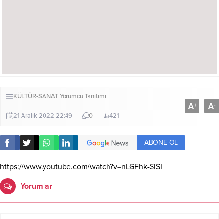
KÜLTÜR-SANAT
Yorumcu Tanıtımı
A
A
+
-
21 Aralık 2022 22:49
0
421
ABONE OL
https://www.youtube.com/watch?v=nLGFhk-SiSI
Yorumlar