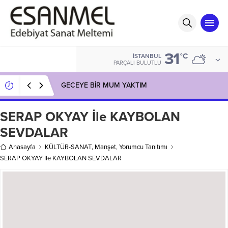
31
°C
İSTANBUL
PARÇALI BULUTLU
GECEYE BİR MUM YAKTIM
SERAP OKYAY İle KAYBOLAN
SEVDALAR
Anasayfa
KÜLTÜR-SANAT
,
Manşet
,
Yorumcu Tanıtımı
SERAP OKYAY İle KAYBOLAN SEVDALAR