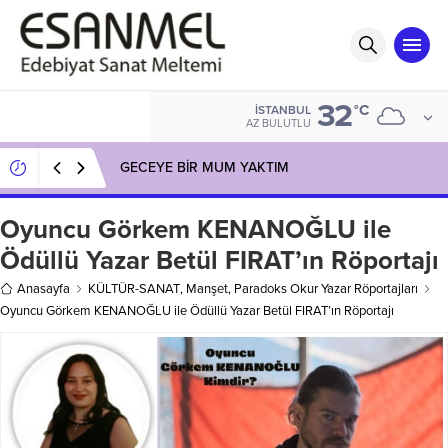
32
°C
İSTANBUL
AZ BULUTLU
GECEYE BİR MUM YAKTIM
Oyuncu Görkem KENANOĞLU ile
Ödüllü Yazar Betül FIRAT’ın Röportajı
Anasayfa
KÜLTÜR-SANAT
,
Manşet
,
Paradoks Okur Yazar Röportajları
Oyuncu Görkem KENANOĞLU ile Ödüllü Yazar Betül FIRAT’ın Röportajı