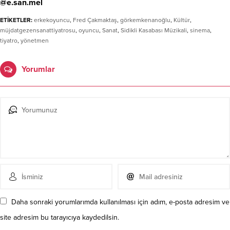
@e.san.mel
ETİKETLER:
erkekoyuncu
,
Fred Çakmaktaş
,
görkemkenanoğlu
,
Kültür
,
müjdatgezensanattiyatrosu
,
oyuncu
,
Sanat
,
Sidikli Kasabası Müzikali
,
sinema
,
tiyatro
,
yönetmen
Yorumlar
Daha sonraki yorumlarımda kullanılması için adım, e-posta adresim ve
site adresim bu tarayıcıya kaydedilsin.