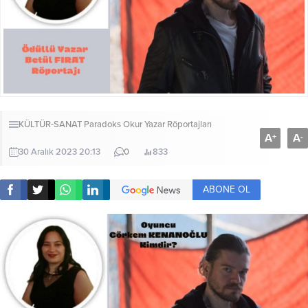
KÜLTÜR-SANAT
Paradoks Okur Yazar Röportajları
A
A
+
-
30 Aralık 2023 20:13
0
833
ABONE OL