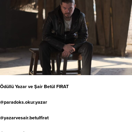
Ödüllü Yazar ve Şair Betül FIRAT
@paradoks.okur.yazar
@yazarvesair.betulfirat