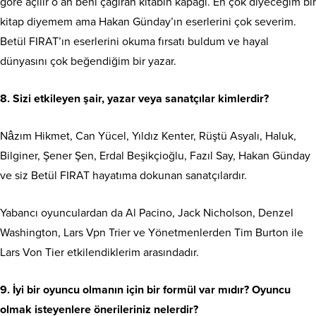
göre açılır o an beni çağıran kitabın kapağı. En çok diyeceğim bir
kitap diyemem ama Hakan Günday’ın eserlerini çok severim.
Betül FIRAT’ın eserlerini okuma fırsatı buldum ve hayal
dünyasını çok beğendiğim bir yazar.
8. Sizi etkileyen şair, yazar veya sanatçılar kimlerdir?
Nâzım Hikmet, Can Yücel, Yıldız Kenter, Rüştü Asyalı, Haluk,
Bilginer, Şener Şen, Erdal Beşikçioğlu, Fazıl Say, Hakan Günday
ve siz Betül FIRAT hayatıma dokunan sanatçılardır.
Yabancı oyunculardan da Al Pacino, Jack Nicholson, Denzel
Washington, Lars Vpn Trier ve Yönetmenlerden Tim Burton ile
Lars Von Tier etkilendiklerim arasındadır.
9. İyi bir oyuncu olmanın için bir formül var mıdır? Oyuncu
olmak isteyenlere önerileriniz nelerdir?