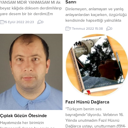
Sanrı
YANSAM MIDIR YANMASAM MI Ak
beyaz kâğıda döksem derdimiVarıp
Dinlemeyen, anlamayan ve yanlış
yare desem bir bir derdimi,Em
anlayanlardan kaçarken, özgürlüğü
olurmu bilmem görse
kendisinde hapsettiği yalnızlıkta
15 Eylül 2022 20:23
0
halimiSöylesem bir başka
bulan gencin romanı… Yazarın
7 Temmuz 2022 15:38
0
söylemesem mi. Bahçesinde al mor
tiyatroman kavramı ile tanımladığı
gülleri açmış Dağılmış saçları
romanda bir gencin gözünden
gerdena taşmış,Sıkmış entarisi
gerçek, düş ve sanrı üçgenine
düğmeler açmışSevsem bir
sıkışan insanın çaresizliği
başkadır sevmesem mi ki. Taramış
anlatılmaktadır.Bu sıkışmışlık
zülfünü yürek yakıyorSalmış
içerisinde var olma mücadelesi
düğmeleri göğüs coşuyor,Öyle
veren genç bir gün bir yolculuğa
cilveli ki nazı yakıyorYansammıdır...
çıkar. “Yol” un metaforik bir imge
olarak kullanıldığı...
Fazıl Hüsnü Dağlarca
“Türkçem benim ses
bayrağımdır”diyordu. Vefatının 16.
Çıplak Gözün Ötesinde
Yılında unutmadım Fazıl Hüsnü
Hayatımızda her birimizin
Dağlarca ustayı, unutturmam (1914-