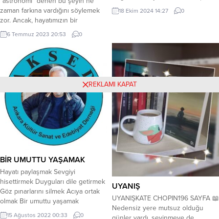
“astronomi” denen bu şeyin ne
15 Ekim 2008) ^^^^^^^^^^^^^ Ali
zaman farkına vardığını söylemek
18 Ekim 2024 14:27
0
Rıza Navruz Değnekten atının
zor. Ancak, hayatımızın bir
sırtında göllerdeki kamışlarla birlikte
noktasında, her birimizin, gece
6 Temmuz 2023 20:53
0
büyüyen 1914 İstanbul doğumlu
gökyüzünde gördüğümüz evrenin
Fazıl Hüsnü Dağlarca, kötü ruhlu
muazzamlığıyla yüz yüze
türlü boyalar içerisinde uyuyorken
geldiğimizde aniden şaşkına
uzak kuşakların acısına halay çeker
döndüğümüz o an olduğunu
her uyanışında… Kocaman
söylemek güvenlidir. Şehirde
REKLAMI KAPAT
bombalara inanmamak...
yaşayan çoğumuz için, oradaki
gökyüzünü rutin olarak gerçekten
fark etmiyoruz. Şehrin ışıkları, her
zaman...
BİR UMUTTU YAŞAMAK
Hayatı paylaşmak Sevgiyi
hisettirmek Duyguları dile getirmek
UYANIŞ
Göz pınarlarını silmek Acıya ortak
UYANIŞKATE CHOPIN196 SAYFA 📖
olmak Bir umuttu yaşamak
Nedensiz yere mutsuz olduğu
Muaviye boyamaktı gökyüzünü
15 Ağustos 2022 00:33
0
günler vardı, sevinmeye de