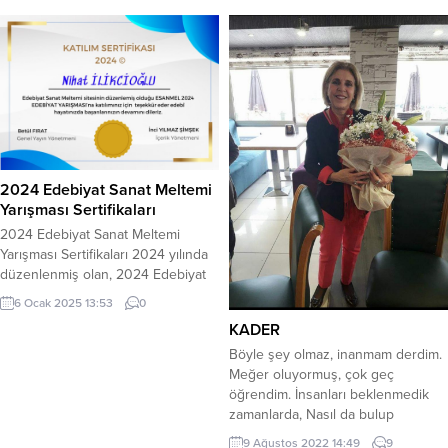
2024 Edebiyat Sanat Meltemi
Yarışması Sertifikaları
2024 Edebiyat Sanat Meltemi
Yarışması Sertifikaları 2024 yılında
düzenlenmiş olan, 2024 Edebiyat
Sanat Meltemi Yarışmasına katılan
6 Ocak 2025 13:53
0
ve dergi için hak kazanan
KADER
katılımcılarımızın, Katılım Sertifikaları
yapılmış olup paylaşımdan
Böyle şey olmaz, inanmam derdim.
indirebilirler. Katılım sağlayan
Meğer oluyormuş, çok geç
herkese teşekkür ederiz. Farklı
öğrendim. İnsanları beklenmedik
etkinliklerde buluşmak üzere.
zamanlarda, Nasıl da bulup
Genel Yayın Yönetmeni: Betül
mahvediyorsun? Ne değiştirmek ne
9 Ağustos 2022 14:49
9