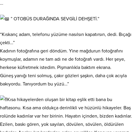
…
” OTOBÜS DURAĞINDA SEVGİLİ DEHŞETİ.”
“Kıskanç adam, telefonu yüzüme nasılsın kapatırsın, dedi. Bıçağı
çekti…”
Kadının fotoğrafına geri döndüm. Yine mağdurun fotoğrafını
koymuşlar, adamın ne tam adı ne de fotoğrafı vardı. Her şeye,
herkese küfretmek istedim. Pişmanlıkla baktım ekrana.
Güneş yanığı teni solmuş, çakır gözleri şaşkın, daha çok acıyla
bakıyordu. Tanıyordum bu yüzü…”
Kısa hikayelerden oluşan bir kitap eşlik etti bana bu
haftasonu. Kısa ama oldukça derinlikli ve hüzünlü hikayeler. Baş
rolünde kadınlar var her birinin. Hayatın içinden, bizden kadınlar.
Ezilen, baskı gören, yok sayılan, dövülen, sövülen, öldürülen