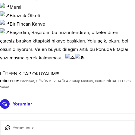
Meral
Birazcık Öfkeli
Bir Fincan Kahve
Başardım, Başardım bu hüzünlendiren, öfkelendiren,
çaresiz bırakan kitaptaki hikaye başlıkları. Yolu açık, okuru bol
olsun diliyorum. Ve en büyük dileğim artık bu konuda kitaplar
yazılmasına gerek kalmaması…
LÜTFEN KİTAP OKUYALIM!!!
ETİKETLER:
edebiyat
,
GÖRÜNMEZ BAĞLAR
,
kitap tanıtımı
,
Kültür
,
NİHAL ULUSOY
,
Sanat
Yorumlar