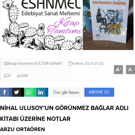
Kitap İnceleme
KÜLTÜR-SANAT
4 Mart 2024 21:32
A
A
+
-
0
288
ABONE OL
NİHAL ULUSOY’UN GÖRÜNMEZ BAĞLAR ADLI
KİTABI ÜZERİNE NOTLAR
ARZU ORTAÖREN