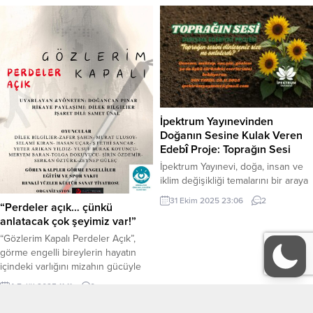
listeme almış ama okumamak için
de direniyordum . Biliyorum ki
insana yapılan (hatta tüm canlılara)
insanlık dışı tutum ve davranışlar
gerçekten canımı yakmakta
vicdanımı kanatmakta. Bu nedenle
kitabı belki uzun bir zaman
okumayacaktım. Ancak...
İpektrum Yayınevinden
Doğanın Sesine Kulak Veren
Edebî Proje: Toprağın Sesi
İpektrum Yayınevi, doğa, insan ve
iklim değişikliği temalarını bir araya
getiren yeni derleme projesi
31 Ekim 2025 23:06
2
“Perdeler açık… çünkü
“Toprağın Sesi” ile edebiyat
anlatacak çok şeyimiz var!”
dünyasında dikkat çekecek bir
adım atıyor. (Tanıtım Bülteninden)
“Gözlerim Kapalı Perdeler Açık”,
Yazar Elif ipek Bilek tarafından
görme engelli bireylerin hayatın
hayata geçirilen, edebiyat
içindeki varlığını mizahın gücüyle
dünyasına çarpıcı bir proje ile adım
sahneye taşıyan özel bir tiyatro
4 Eylül 2025 11:11
0
atan İpektrum Yayınevi, doğa, insan
oyunudur. Gerçek yaşamdan
ve iklim değişikliği temalarını bir...
esinlenen skeçlerden oluşan bu