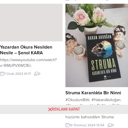
FIRAT İçerik Yönetmeni: İnci
de silmek için, İnsanların elindeki
YILMAZ ŞİMŞEK
güç yetmiyor. Öyle bir çarksın ki,
içinde insan, Nereye götürürsen
oraya gidiyor. Değiştirmek için
çırpınsa da insan. Her şey daha
karışık, arapsaçı oluyor. Vardır
elbet...
Yazardan Okura Nesilden
Nesile – Şenol KARA
https://www.youtube.com/watch?
v=RMUPVXWCfEc
7 Ocak 2023 01:17
0
Struma Karanlıkta Bir Ninni
#OkudumBitti. #HakanAkdoğan.
#StrumaKaranlıktaBirNinni Zülfü
REKLAMI KAPAT
Livaneli’nin Seranad Kitabında da
hüzünle bahsedilen Struma
Gemisini anlatan ” Struma” kitabını
13 Temmuz 2024 13:54
0