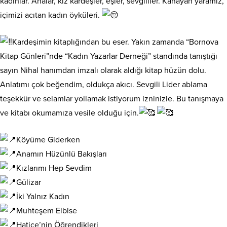
kadınlar. Analar, kız kardeşler, eşler, sevgililer. Kanayan yaramız,
içimizi acıtan kadın öyküleri.
Kardeşimin kitaplığından bu eser. Yakın zamanda “Bornova
Kitap Günleri”nde “Kadın Yazarlar Derneği” standında tanıştığı
sayın Nihal hanımdan imzalı olarak aldığı kitap hüzün dolu.
Anlatımı çok beğendim, oldukça akıcı. Sevgili Lider ablama
teşekkür ve selamlar yollamak istiyorum izninizle. Bu tanışmaya
ve kitabı okumamıza vesile olduğu için.
Köyüme Giderken
Anamın Hüzünlü Bakışları
Kızlarımı Hep Sevdim
Gülizar
İki Yalnız Kadın
Muhteşem Elbise
Hatice’nin Öğrendikleri