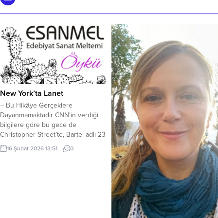
New York’ta Lanet
– Bu Hikâye Gerçeklere
Dayanmamaktadır CNN’in verdiği
bilgilere göre bu gece de
Christopher Street’te, Bartel adlı 23
yaşındaki bir genç evinde ölü
16 Şubat 2026 13:51
0
bulundu. Kurşun, tam alnının
ortasına isabet etmişti. En ilginç
olanı ise, yüksek teknolojili
güvenlik kameralarıyla donatılmış
bu binada hiçbir yabancı kişinin
varlığına rastlanmamasıydı. Daha
önce de kimliği hâlâ...