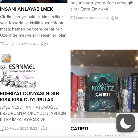
boşuna yoruyorlar Koca ardıç gibi
İNSANI ANLAYABİLMEK
çıralı Emre Emlak ve
Gayrimenkul’da çalıştı Zaten
Girdim içeriye baktım, kimsecikler
9 Kasım 2022 22:38
0
piyasaya böyle alıştı İsa Musa hep
yok. Köşede iki kişilik küçücük bir
beraber dalıştı Bu işin böyledir
masa; hemen pencere kenarında.
kuralı Emre Evet bu işin hakkını
Üzerinde meyvelerin resimleri olan
vermek zor Bozkırın yiğidi biraz
renkli muşambadan örtü. Oturdum,
22 Eylül 2022 22:40
0
kafa yor Bana inanmazsan git...
bildiğiniz klasik tarzda ahşap bir
sandalyeye. Yorulmuştum, açtım,
biraz da kırık. Derin bir, of… çektim
fasıl misali, gitsin değsin diye yaban
gülüne! Değdi mi, değmedi mi orası
meçhul....
EDEBİYAT DÜNYASI’NDAN
KISA KISA DUYURULAR…
AYŞE NESLİHAN HATUNOĞLU
ERZURUM’DA OKUYUCULARI İÇİN
KİTAP İMZALAYACAK VE
SÖYLEŞİDE BULUNACAK… KERİM
ÇATIRTI
20 Mayıs 2026 11:23
0
ÖZBEKLER GAZETECİ-YAZAR-ŞAİR
ÇATIRTI DEAN KOONTZ 239