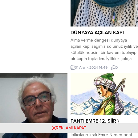
DÜNYAYA AÇILAN KAPI
Alma verme dengesi dünyaya
açılan kapı sağımız solumuz iyilik ve
kötülük hepsini bir kavram toplayıp
bir kapta topladım. İyilikler çokça
hep kendimizden vermek vermek
31 Aralık 2024 14:49
0
vermek kusursuzca dünyaya iyilik
yapmak bütün kapılarda herkese
sunmak. Karşılık beklemeden
sonsuzca verme dengesinde
kaybolmak kaybolurken unutmak
başkalarına iyilik yaparak değerli
olmak dünyayı kurtaran bireylerdik.
Unuttuk...
PANTI EMRE ( 2. ŞİİR )
REKLAMI KAPAT
Pantı Emre kim diye soruyorlar O
tatlıcıların kralı Emre Neden beni