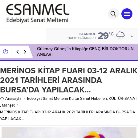
29
°C
İSTANBUL
HAFIF YAĞMURLU
Gülenay Güneş’in Kitaplığı: GENÇ BİR DOKTORUN
ANILARI
MERİNOS KİTAP FUARI 03-12 ARALIK
2021 TARİHLERİ ARASINDA
BURSA’DA YAPILACAK…
Anasayfa
Edebiyat Sanat Meltemi Kültür Sanat Haberleri
,
KÜLTÜR-SANAT
,
Manşet
MERİNOS KİTAP FUARI 03-12 ARALIK 2021 TARİHLERİ ARASINDA BURSA’DA
YAPILACAK…