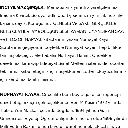
İNCİ YILMAZ ŞİMŞEK:
Merhabalar kıymetli ziyaretçilerimiz.
İnadına Kıvırcık Soruyor adlı röportaj serimizin yirmi ikincisi ile
karşınızdayız. Konuğumuz GENESİS Ve SAKLI GERÇEKLER,
NEFS CEVHER, VAROLUŞUN SESİ, ZAMANI UYANDIRAN SAAT
ve FİLOZOF NARVAL kitaplarının yazarı Nurhayat Kayar.
Sorularıma geçiyorum böylelikle Nurhayat Kayar’ı hep birlikte
tanımış olacağız. Merhabalar Nurhayat Hanım. Öncelikle
davetimizi kırmayıp Edebiyat Sanat Meltemi sitemizde röportaj
teklifimizi kabul ettiğiniz için teşekkürler. Lütfen okuyucularımız
için kendinizi tanıtır mısınız?
NURHAYAT KAYAR:
Öncelikle beni böyle güzel bir röportaja
davet ettiğiniz için çok teşekkürler. Ben 14 Kasım 1972 yılında
Trabzon’un Maçka ilçesinde doğdum. 1994 yılında Gazi
Üniversitesi Biyoloji Öğretmenliğinden mezun olup 1995 yılında
Milli Eğitim Bakanlığında biyoloji öğretmeni olarak çalışmaya