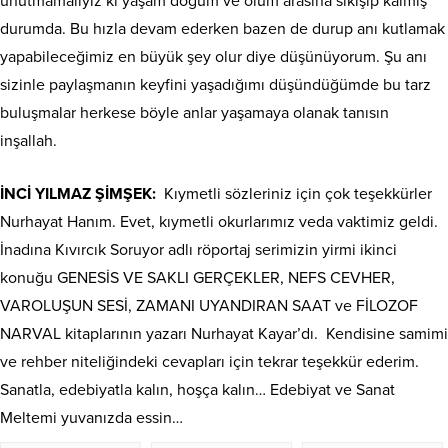
unutmamalıyız ki yaşam doğum ve ölüm arasına sıkışıp kalmış
durumda. Bu hızla devam ederken bazen de durup anı kutlamak
yapabileceğimiz en büyük şey olur diye düşünüyorum. Şu anı
sizinle paylaşmanın keyfini yaşadığımı düşündüğümde bu tarz
buluşmalar herkese böyle anlar yaşamaya olanak tanısın
inşallah.
İNCİ YILMAZ ŞİMŞEK:
Kıymetli sözleriniz için çok teşekkürler
Nurhayat Hanım. Evet, kıymetli okurlarımız veda vaktimiz geldi.
İnadına Kıvırcık Soruyor adlı röportaj serimizin yirmi ikinci
konuğu GENESİS VE SAKLI GERÇEKLER, NEFS CEVHER,
VAROLUŞUN SESİ, ZAMANI UYANDIRAN SAAT ve FİLOZOF
NARVAL kitaplarının yazarı Nurhayat Kayar’dı.
Kendisine samimi
ve rehber niteliğindeki cevapları için tekrar teşekkür ederim.
Sanatla, edebiyatla kalın, hoşça kalın… Edebiyat ve Sanat
Meltemi yuvanızda essin…