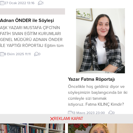
fark ettikten sonra kalemi elimden
Ben 1983 İzmir doğumluyum.
27 Ocak 2022 13:16
1
bırakmadım. Oldukça güzel eserleri
2017’den beri Kocaeli’nde
okurlarımıza sundum. Eğitim
yaşıyorum. Evliyim ve Öykü
hayatında ise, Anadolu Üniversitesi
Adnan ÖNDER ile Söyleşi
isminde bir kızım var....
İktisat Fakültesi Maliye
AŞK YAZARI MUSTAFA ÇİFCİ’NİN
Bölümü’nden mezun oldum. İmkân
FATİH SIVAN EĞİTİM KURUMLARI
dâhilinde okumaya ve öğrenmeye
GENEL MÜDÜRÜ ADNAN ÖNDER
devam edeceğim. B.F. Sanatınıza
İLE YAPTIĞI RÖPORTAJ Eğitim tüm
nasıl başladığınızdan...
insanların ortak sorunu. Sadece
8 Ekim 2025 11:11
0
insanların mı, Dünya’nın en büyük
sorunu. Çünkü eğitim ve dil
ulusların geleceğini tayin eden ilk
etki. Devleti, devlet yapan ortak
Yazar Fatma Röportajı
DİL, ortak anlaşabilmek,
Öncelikle hoş geldiniz diyor ve
konuşabilmektir. Türk Dilinden söz
söyleşimizin başlangıcında bir iki
ederken burada...
cümleyle sizi tanımak
istiyoruz. Fatma KILINÇ Kimdir?
Merhabalar. Adım Fatma ve 23
13 Mayıs 2023 23:00
0
yaşındayım. Muğla’nın Datça
REKLAMI KAPAT
ilçesinde yaşıyorum. Süleyman
Demirel Üniversitesi Sağlık