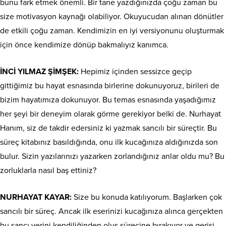
bunu fark etmek önemli. Bir tane yazdığınızda çoğu zaman bu
size motivasyon kaynağı olabiliyor. Okuyucudan alınan dönütler
de etkili çoğu zaman. Kendimizin en iyi versiyonunu oluşturmak
için önce kendimize dönüp bakmalıyız kanımca.
İNCİ YILMAZ ŞİMŞEK:
Hepimiz içinden sessizce geçip
gittiğimiz bu hayat esnasında birlerine dokunuyoruz, birileri de
bizim hayatımıza dokunuyor. Bu temas esnasında yaşadığımız
her şeyi bir deneyim olarak görme gerekiyor belki de. Nurhayat
Hanım, siz de takdir edersiniz ki yazmak sancılı bir süreçtir. Bu
süreç kitabınız basıldığında, onu ilk kucağınıza aldığınızda son
bulur. Sizin yazılarınızı yazarken zorlandığınız anlar oldu mu? Bu
zorluklarla nasıl baş ettiniz?
NURHAYAT KAYAR:
Size bu konuda katılıyorum. Başlarken çok
sancılı bir süreç. Ancak ilk eserinizi kucağınıza alınca gerçekten
bu sancı yerini kendiliğinden oluş sürecine bırakıyor ve gerisi