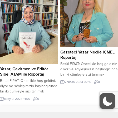
Yönetimi bölümünden birkaç ay
önce mezun oldum. Bunun yanı
sıra küçüklüğümden beri yazarak
düşüncelerimden bir nebze de
olsa kaçmaya çalışıyorum.
Kitaplara,...
Gazeteci Yazar Necile İÇMELİ
Röportajı
Betül FIRAT: Öncelikle hoş geldiniz
Yazar, Çevirmen ve Editör
diyor ve söyleşimizin başlangıcında
Sibel ATAM ile Röportaj
bir iki cümleyle sizi tanımak
istiyoruz. Necile İÇMELİ: Ben
Betül FIRAT: Öncelikle hoş geldiniz
5 Nisan 2023 02:16
0
Necile İÇMELİ, evliyim. Bahar ve
diyor ve söyleşimizin başlangıcında
Berrin adında iki kızım var.
bir iki cümleyle sizi tanımak
Evlatlarımdan doğdukları günden
istiyoruz. Sibel Atam Kimdir? Sibel
18 Eylül 2024 14:07
0
İtibaren şükürlerim sonsuzdur
ATAM: 1973 Ankara doğumluyum.
ayrıca yaşam ve gurur kaynağımdır;
Yazar, çevirmen ve editörüm. Betül
Dr. Bahar’la Ressam Berrin Kızlarım.
FIRAT: Editörlüğe nasıl
Tüm Yazarlar
KÜNYE
Okul hayatımın ilk yıllarından
başladığınızdan ve ne kadar