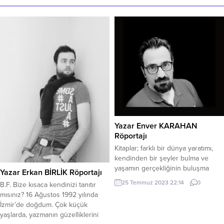
Yazar Enver KARAHAN
Röportajı
Kitaplar; farklı bir dünya yaratımı,
kendinden bir şeyler bulma ve
yaşamın gerçekliğinin buluşma
Yazar Erkan BİRLİK Röportajı
noktasıdır. Betül Fırat: Öncelikle
25 Temmuz 2023 22:14
0
B.F. Bize kısaca kendinizi tanıtır
hoş geldiniz diyor ve söyleşimizin
mısınız? 16 Ağustos 1992 yılında
başlangıcında bir iki cümleyle sizi
İzmir’de doğdum. Çok küçük
tanımak istiyoruz. Enver Karahan
yaşlarda, yazmanın güzelliklerini
Kimdir? Enver Karahan: Merhaba.