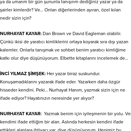
ya da umarım bir gün şununla tanışırım dediğiniz yazar ya da
şairler kimlerdir? Ve… Onları diğerlerinden ayıran, özel kılan
nedir sizin için?
NURHAYAT KAYAR:
Dan Brown ve David Eagleman olabilir.
Çünkü ikisi de yaratıcı kimliklerini ortaya koyarak sıra dışı yazan
kalemler. Onlarla tanışmak ve sohbet benim yaratıcı kimliğime
katkı olur diye düşünüyorum. Elbette kitaplarını incelemek de…
İNCİ YILMAZ ŞİMŞEK:
Her yazar biraz suskundur.
Konuşamadıklarını yazarak ifade eder. Yazarken daha özgür
hisseder kendini. Peki… Nurhayat Hanım, yazmak sizin için ne
ifade ediyor? Hayatınızın neresinde yer alıyor?
NURHAYAT KAYAR:
Yazmak benim için iyileşmenin bir yolu. Ve
kendimi ifade ettiğim bir alan. Aslında herkesin kendini ifade
ettikleri alanlara ihtiyacı var, diye düşünüyorum. Hepimiz bu