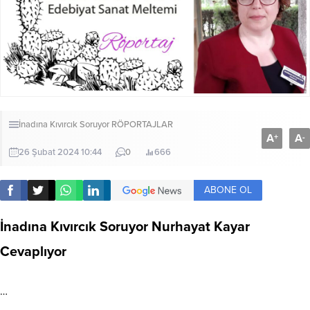
İnadına Kıvırcık Soruyor
RÖPORTAJLAR
A
A
+
-
26 Şubat 2024 10:44
0
666
ABONE OL
İnadına Kıvırcık Soruyor Nurhayat Kayar
Cevaplıyor
…