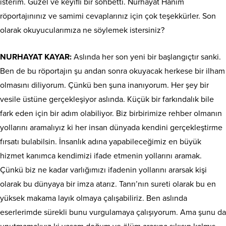
isterim. Güzel ve keyifli bir sohbetti. Nurhayat Hanım
röportajınınız ve samimi cevaplarınız için çok teşekkürler. Son
olarak okuyucularımıza ne söylemek istersiniz?
NURHAYAT KAYAR:
Aslında her son yeni bir başlangıçtır sanki.
Ben de bu röportajın şu andan sonra okuyacak herkese bir ilham
olmasını diliyorum. Çünkü ben şuna inanıyorum. Her şey bir
vesile üstüne gerçekleşiyor aslında. Küçük bir farkındalık bile
fark eden için bir adım olabiliyor. Biz birbirimize rehber olmanın
yollarını aramalıyız ki her insan dünyada kendini gerçekleştirme
fırsatı bulabilsin. İnsanlık adına yapabileceğimiz en büyük
hizmet kanımca kendimizi ifade etmenin yollarını aramak.
Çünkü biz ne kadar varlığımızı ifadenin yollarını ararsak kişi
olarak bu dünyaya bir imza atarız. Tanrı’nın sureti olarak bu en
yüksek makama layık olmaya çalışabiliriz. Ben aslında
eserlerimde sürekli bunu vurgulamaya çalışıyorum. Ama şunu da