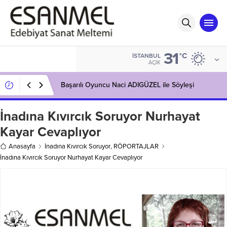
31
°C
İSTANBUL
AÇIK
Gülenay Güneş’in Kitaplığı: Korku
İnadına Kıvırcık Soruyor Nurhayat
Kayar Cevaplıyor
Anasayfa
İnadına Kıvırcık Soruyor
,
RÖPORTAJLAR
İnadına Kıvırcık Soruyor Nurhayat Kayar Cevaplıyor