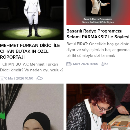
Başarılı Radyo Programcısı
Selami PARMAKSIZ ile Söyleşi
Betül FIRAT: Öncelikle hoş geldiniz
MEHMET FURKAN DİKİCİ İLE
diyor ve söyleşimizin başlangıcında
CİHAN BUTAK’IN ÖZEL
bir iki cümleyle sizi tanımak
RÖPORTAJI
istiyoruz. Selami PARMAKSIZ
CİHAN BUTAK: Mehmet Furkan
7 Mart 2026 16:05
0
Kimdir? Selami PARMAKSIZ: Ben
Dikici kimdir? Ve neden oyunculuk?
1976 Ankara doğumluyum. Aslen
MEHMET FURKAN DİKİCİ:1997
10 Mart 2026 10:50
0
Sinopluyuz. Gazi Üniversitesi
yılında Erzurum’da, askeriye
Arapça Öğretmenliği mezunuyum.
emeklisi bir babanın ve ev hanımı
25 yılı aşkındır bağlama çalıyorum,
bir annenin çocuğu olarak dünyaya
özellikle Türk Halk Müziğine büyük
geldim. Üç ablam var; ailenin en
ilgim var. Son 5 yıldır başta Hamoy
küçük ve tek erkek
olmak üzere...
çocuğuyum.Küçük yaşlardan
itibaren enstrümanlara olan ilgim
ailem tarafından fark edildi. 13–14
yaşlarımda gitar...