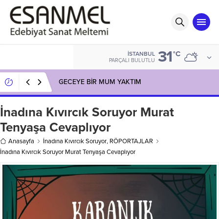
31
°C
İSTANBUL
PARÇALI BULUTLU
GECEYE BİR MUM YAKTIM
İnadına Kıvırcık Soruyor Murat
Tenyaşa Cevaplıyor
Anasayfa
İnadına Kıvırcık Soruyor
,
RÖPORTAJLAR
İnadına Kıvırcık Soruyor Murat Tenyaşa Cevaplıyor