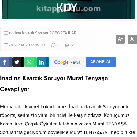
İnadına Kıvırcık Soruyor
RÖPORTAJLAR
A
A
+
-
24 Şubat 2024 19:38
0
651
ABONE OL
İnadına Kıvırcık Soruyor Murat Tenyaşa
Cevaplıyor
Merhabalar kıymetli okurlarımız. İnadına Kıvırcık Soruyor adlı
röportaj serimizin yirmi birincisi ile karşınızdayız. Konuğumuz
Karanlık ve Çarpık Öyküler
kitabının yazarı Murat TENYAŞA.
Sorularıma geçiyorum böylelikle Murat TENYAŞA’yı
hep birlikte