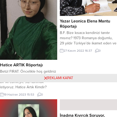
Yazar Leonica Elena Mantu
Röportajı
B.F. Bize kısaca kendinizi tanıtır
mısınız? 1973 Romanya doğumlu,
29 yıldır Türkiye’de ikamet eden ve
iki çocuk annesi bir kadınım. B.F.
27 Kasım 2022 16:37
0
Yazmaya nasıl başladığınızdan ve
ne kadar zamandır yazdığınızdan
bahseder misiniz biraz? Yazmaya
Hatice ARTIK Röportajı
2018 yılında başladım. Yazmaya
Betül FIRAT: Öncelikle hoş geldiniz
başkalarına örnek olmak ve böyle
diyor ve söyleşimizin başlangıcında
REKLAMI KAPAT
hayatların olduğunu okuyucularıma
bir iki cümleyle sizi tanımak
gösterme amacıyla başladım. B.F.
istiyoruz. Hatice Artık Kimdir?
Yayınladığınız...
Hatice ARTIK: Ben Hatice Artık, 27
19 Haziran 2023 15:53
0
Şubat 2006 tarihinde İstanbul’da
dünyaya gelen erken yaşta
yazmaya heves gösterip zamanla
birçok dergi ve derleme kitap
İnadına Kıvırcık Soruyor,