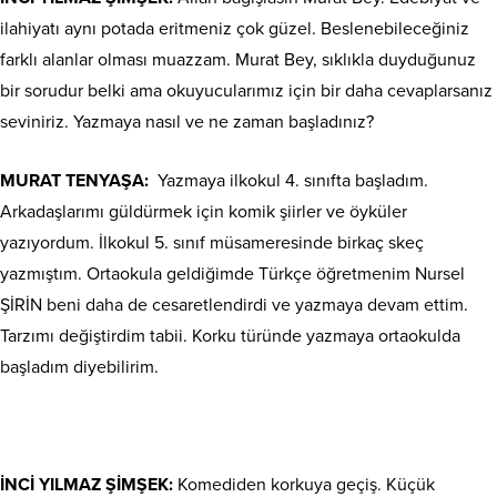
ilahiyatı aynı potada eritmeniz çok güzel. Beslenebileceğiniz
farklı alanlar olması muazzam. Murat Bey, sıklıkla duyduğunuz
bir sorudur belki ama okuyucularımız için bir daha cevaplarsanız
seviniriz. Yazmaya nasıl ve ne zaman başladınız?
MURAT TENYAŞA:
Yazmaya ilkokul 4. sınıfta başladım.
Arkadaşlarımı güldürmek için komik şiirler ve öyküler
yazıyordum. İlkokul 5. sınıf müsameresinde birkaç skeç
yazmıştım. Ortaokula geldiğimde Türkçe öğretmenim Nursel
ŞİRİN beni daha de cesaretlendirdi ve yazmaya devam ettim.
Tarzımı değiştirdim tabii. Korku türünde yazmaya ortaokulda
başladım diyebilirim.
İNCİ YILMAZ ŞİMŞEK:
Komediden korkuya geçiş. Küçük