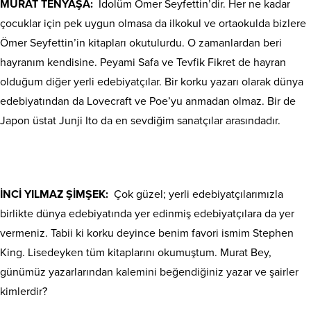
MURAT TENYAŞA:
İdolüm Ömer Seyfettin’dir. Her ne kadar
çocuklar için pek uygun olmasa da ilkokul ve ortaokulda bizlere
Ömer Seyfettin’in kitapları okutulurdu. O zamanlardan beri
hayranım kendisine. Peyami Safa ve Tevfik Fikret de hayran
olduğum diğer yerli edebiyatçılar. Bir korku yazarı olarak dünya
edebiyatından da Lovecraft ve Poe’yu anmadan olmaz. Bir de
Japon üstat Junji Ito da en sevdiğim sanatçılar arasındadır.
İNCİ YILMAZ ŞİMŞEK:
Çok güzel; yerli edebiyatçılarımızla
birlikte dünya edebiyatında yer edinmiş edebiyatçılara da yer
vermeniz. Tabii ki korku deyince benim favori ismim Stephen
King. Lisedeyken tüm kitaplarını okumuştum. Murat Bey,
günümüz yazarlarından kalemini beğendiğiniz yazar ve şairler
kimlerdir?