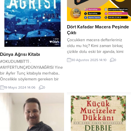
Dört Kafadar Macera Peşinde
Çıktı
Çocukken macera defterleriniz
oldu mu hiç? Kimi zaman birkaç
çizikle dolu eski bir ajanda, kimi
Dünya Ağrısı Kitabı
zaman da hayali bir hazine
30 Ağustos 2025 14:10
0
#OKUDUMBİTTİ .
haritası… Belki de mahallenizin en
#AYFERTUNÇ#DÜNYAAĞRISI Yine
yüksek ağacı sizin için gizemli bir
bir Ayfer Tunç kitabıyla merhaba..
kaleydi. O günlerin heyecanını
Öncelikle söylemem gereken bir
hatırlamak bile insanın yüzünde
şey var ki kitap harika, Albert
kocaman bir gülümseme bırakıyor.
19 Mayıs 2024 14:06
0
Camus’un “Yabancı” kitabıyla
İşte şimdi size, o unutulmaz günleri
yarışacak düzeyde.. Tunç’un her
yeniden...
eseri gerçekten güzel. Her
okuyuşumda, konuyu yakalayışı,
anlatımının güzelliği, duruluğuna
hayran kalıyorum. İşte kitap
kahramanı Mürşit.. Aslında yaşadığı