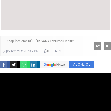
Kitap İnceleme
KÜLTÜR-SANAT
Yorumcu Tanıtımı
A
A
+
-
15 Temmuz 2023 21:17
0
316
ABONE OL