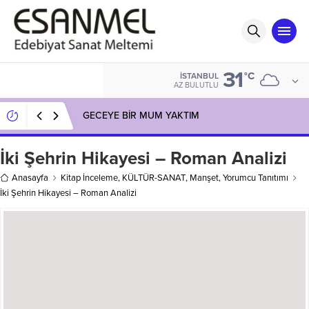
31
°C
İSTANBUL
AZ BULUTLU
GECEYE BİR MUM YAKTIM
İki Şehrin Hikayesi – Roman Analizi
Anasayfa
Kitap İnceleme
,
KÜLTÜR-SANAT
,
Manşet
,
Yorumcu Tanıtımı
İki Şehrin Hikayesi – Roman Analizi