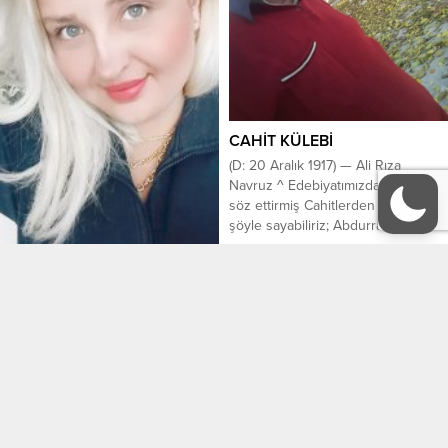
biridir. Ama tek korkusu bu
kanserin tekrar nüksedeceği ve
tekrar o acılı günlere geri
dönmesidir. Bu sefer her...
CAHİT KÜLEBİ
(D: 20 Aralık 1917) — Ali Rıza
Navruz ^ Edebiyatımızda adından
söz ettirmiş Cahitlerden bir kaçını
şöyle sayabiliriz; Abdurrahman
Cahit Zarifoğlu, Cahit Sıtkı Tarancı,
21 Aralık 2024 21:16
0
Hüseyin Cahit Yalçın, Cahit Irgat,
Cahit Yargıcı, Cahit Koytak, Cahit
YARINA BİR ADIM AT
Tanyol, Cahit Uçuk, ve CAHİT
Büyüyen yaşların büyümeyen
KÜLEBİ… Hepsi de birbirinden
çocukları burada mı? Hani şu her
değerlidir elbette, saygı duyuyoruz.
sene bir rakam devirip de içinde
Bu gün şairimiz...
pembe pamuk şeker yiyen kesim,
bir an evvel 18 yaşında olmak
17 Haziran 2022 12:50
1
istiyorum deyip 18’den sonra
sayıları geri saran. Eğer sen de