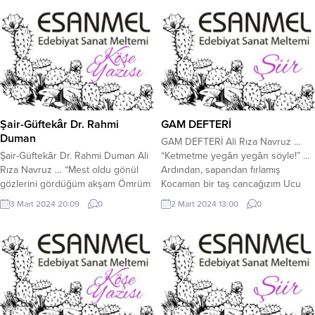
Rıza Navruz: Öyle olduğunu
düşünmekte haklısınız galiba…
Günümüzde okumaktan çok yazma
hevesinde olunuyor nedense. Şiir
için gerekli donanım ve altyapı
olmayınca da,...
Şair-Güftekâr Dr. Rahmi
GAM DEFTERİ
Duman
GAM DEFTERİ Ali Rıza Navruz …
Şair-Güftekâr Dr. Rahmi Duman Ali
“Ketmetme yegân yegân söyle!” …
Rıza Navruz … “Mest oldu gönül
Ardından, sapandan fırlamış
gözlerini gördüğüm akşam Ömrüm
Kocaman bir taş cancağızım Ucu
senin aşkınla helâk olsa da
dip köşe bir taştı yuvarlanan!
3 Mart 2024 20:09
0
2 Mart 2024 13:00
0
yanmam Zindan kesilir her bir ufuk,
Sonrasında tarla kuşları geçti
senden uzaksam Zülfün beni
gözlerimden Bidenem nakışlı,
bağlar ve çeker her neye baksam”
kanatları yolunmuş! Ağaran şafaklar
Beste: Şerif İçli Güfte: Rahmi
adına Endişeliydi yükselen güneş
Duman Makam: Karcığar Bu gün
siyim siyim. Bulut bulut dağılmıştı
itibariyle Gesi Belediyemizin bir...
saçların cancağızım Şu utangaç
yüzüne ne...