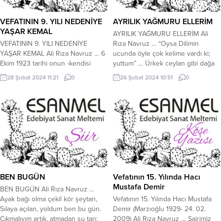
VEFATININ 9. YILI NEDENİYE
AYRILIK YAĞMURU ELLERİM
YAŞAR KEMAL
AYRILIK YAĞMURU ELLERİM Ali
VEFATININ 9. YILI NEDENİYE
Rıza Navruz … “Oysa Dilimin
YAŞAR KEMAL Ali Rıza Navruz … 6
ucunda öyle çok kelime vardı ki;
Ekim 1923 tarihi onun -kendisi
yuttum” … Ürkek ceylan gibi dağa
tarafından bile- doğrulanmayan
yaslan gel, Bırak rüzgârına cilveni
28 Şubat 2024 11:21
0
26 Şubat 2024 10:51
0
doğum tarihidir. Doğduğu yerin adı
gitsin. Usulca bir sese inan ki fitsin,
Hemite köyü. Bu köy o zamanlar,
Böyle renkli düşe kim olur engel?
Osmaniye İlçesinin Kadirli
Erciyesli için hazdır bu nazın, Çeker
nahiyesine bağlı idi. Ceyhan nehri
be Gülnihal, inan ki çeker....
bu köyden geçmektedir. Bu köy
aslında bir Türkmen köyüdür.
Ruslar 1915 yılında...
BEN BUGÜN
Vefatının 15. Yılında Hacı
Mustafa Demir
BEN BUGÜN Ali Rıza Navruz …
Ayak bağı olma çekil kör şeytan,
Vefatının 15. Yılında Hacı Mustafa
Sılaya açılan, yoldum ben bu gün.
Demir (Marzıoğlu 1929- 24. 02.
Çıkmalıyım artık, atmadan şu tan;
2009) Ali Rıza Navruz … Şairimiz