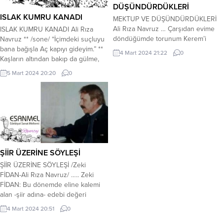
DÜŞÜNDÜRDÜKLERİ
ISLAK KUMRU KANADI
MEKTUP VE DÜŞÜNDÜRDÜKLERİ
Ali Rıza Navruz … Çarşıdan evime
ISLAK KUMRU KANADI Ali Rıza
döndüğümde torunum Kerem’i
Navruz ** /sone/ “İçimdeki suçluyu
bana doğru koşarken gördüm. İki
bana bağışla Aç kapıyı gideyim.” **
4 Mart 2024 21:22
0
elini arkasına bağlamıştı. Anladım ki
Kaşların altından bakıp da gülme,
elinde bir şey var ve benden
Ok olur gülüşün derine batar…
5 Mart 2024 20:20
0
saklıyor. Ona yaklaştığımda;
Beni hurda bilip, istersen alma, Gün
“müjdemi isteriiiiiiiim” diye bağırdı.
olur bu felek, kervana katar! Islak
Sonra da elindeki zarfı bana uzattı.
öpüşlerin tuzunda kaldım, Garip
Bu bir mektup zarfıydı! Kimden
gecelerin ayaz ıslığı… Şal yorgan
geldiğinden çok mektubun
altında hülyaya daldım,...
varlığıydı...
ŞİİR ÜZERİNE SÖYLEŞİ
ŞİİR ÜZERİNE SÖYLEŞİ /Zeki
FİDAN-Ali Rıza Navruz/ ….. Zeki
FİDAN: Bu dönemde eline kalemi
alan -şiir adına- edebi değeri
olmayan bir şeyler yazıyor. bu
4 Mart 2024 20:51
0
hususta neler düşünüyorsunuz? Ali