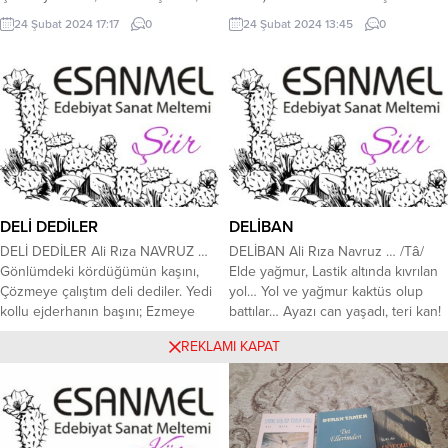
Umudu hülyaya, saldım ben bugün.
Hacı Mustafa Demir; Kayseri’nin
24 Şubat 2024 17:17
0
24 Şubat 2024 13:45
0
Ayağıma puha vursan ne çare.
Bünyan İlçesine Bağlı Karakaya
Gönlümü yâr, eylemişken bin pâre.
köyünde/Mahallesinde 25 Kasım
Ben öksüzüm, yürek bende avâre;
1929 yılında dünyaya geldi. Daha
Bahtın karasında, kaldım ben
sonraları Burhaniye köyüne göç
bugün. Kime anlatayım,...
etti. Babası Ali Demir o dönemlerde
Kayseri’de Devlet Demir Yolları
Kısım Şefi idi. Hacı...
DELİ DEDİLER
DELİBAN
DELİ DEDİLER Ali Rıza NAVRUZ …
DELİBAN Ali Rıza Navruz … /Tâ/
Gönlümdeki kördüğümün kaşını,
Elde yağmur, Lastik altında kıvrılan
Çözmeye çalıştım deli dediler. Yedi
yol… Yol ve yağmur kaktüs olup
kollu ejderhanın başını; Ezmeye
battılar… Ayazı can yaşadı, teri kan!
çalıştım deli dediler. Düştüm yola
Bir köşe kapmacada imkân,
23 Şubat 2024 11:13
0
21 Şubat 2024 12:58
0
REKLAMI KAPAT
yitirince gerimi. Derde saldım
Sızlaştı… Bir sızı işledi can içre! Bir
ağrıyan şu serimi. Bir Nesimi olup,
gömlek düğmesinde değil miydi
kendi derimi, Yüzmeye çalıştım deli
deliban? İşte böyle kurban; An var
dediler. Demen n’olur bana garip
diye şeytana da uyulmaz ki!
serseri, Bilmiyorum bulunduğum
Yarasalar...