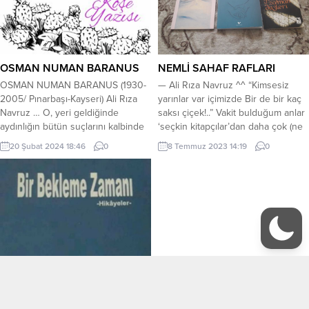
bu yeri. Sevdamın yolunda...
OSMAN NUMAN BARANUS
NEMLİ SAHAF RAFLARI
OSMAN NUMAN BARANUS (1930-
— Ali Rıza Navruz ^^ “Kimsesiz
2005/ Pınarbaşı-Kayseri) Ali Rıza
yarınlar var içimizde Bir de bir kaç
Navruz … O, yeri geldiğinde
saksı çiçek!..” Vakit bulduğum anlar
aydınlığın bütün suçlarını kalbinde
‘seçkin kitapçılar’dan daha çok (ne
taşıyan, yeri geldiğinde de karanlık
demekse seçkin kitapçı) sahaflarda
20 Şubat 2024 18:46
0
8 Temmuz 2023 14:19
0
gündüzün üzerinde yaşayan bir
vakit geçirmeyi ve onların nemli
şairimizdir. Bütün yuvalardan
raflarına göz atmayı severim. Bazen
kovulan yaban güvercini oluşu da
normalde arayıp ta bulamadığım
ayrı bir meziyeti olsa gerek! Osman
eserleri o raflarda bulurum. sahaflar
Numan Baranus şiirlerini Ortadoğu
çok kurnaz adamlar bence....
ve eski Anadolu kültürüyle besler.
Zaman zaman...