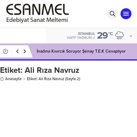
29
°C
İSTANBUL
HAFIF YAĞMURLU
İnadına Kıvırcık Soruyor Şenay T.E.K Cevaplıyor
Etiket:
Ali Rıza Navruz
Anasayfa
Etiket: Ali Rıza Navruz
(Sayfa 2)