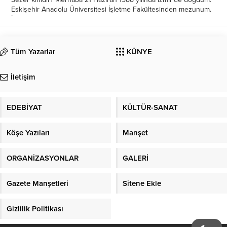
Eskişehir Anadolu Üniversitesi İşletme Fakültesinden mezunum.
İletişim ve yazma konusunda istekli oluşum beni Turizm tarafına
doğru yönlendirdi. Uzun yıllardır Organizasyon...
Tüm Yazarlar
KÜNYE
İletişim
EDEBİYAT
KÜLTÜR-SANAT
Köşe Yazıları
Manşet
ORGANİZASYONLAR
GALERİ
Gazete Manşetleri
Sitene Ekle
Gizlilik Politikası