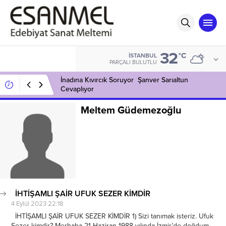
32
°C
İSTANBUL
PARÇALI BULUTLU
İnadına Kıvırcık Soruyor Şanver Sarıaltun
Cevaplıyor
Meltem Güdemezoğlu
İHTİŞAMLI ŞAİR UFUK SEZER KİMDİR
4 Eylül 2023 22:18
İHTİŞAMLI ŞAİR UFUK SEZER KİMDİR 1) Sizi tanımak isteriz. Ufuk
Sezer kimdir? Merhaba 21 Haziran 1988 yılında İzmir’de doğdum.