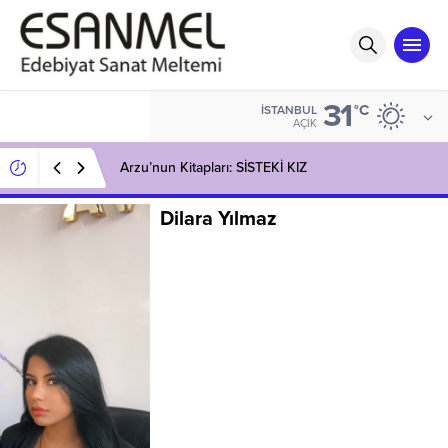
31
°C
İSTANBUL
AÇIK
Arzu’nun Kitapları: SİSTEKİ KIZ
Dilara Yılmaz