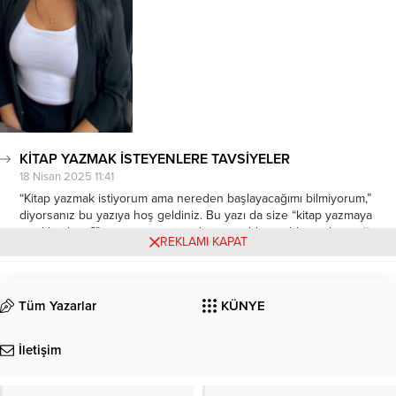
KİTAP YAZMAK İSTEYENLERE TAVSİYELER
18 Nisan 2025 11:41
“Kitap yazmak istiyorum ama nereden başlayacağımı bilmiyorum,”
diyorsanız bu yazıya hoş geldiniz. Bu yazı da size “kitap yazmaya
nasıl başlanır?” sorusunun cevaplarını madde madde sıralayacağım
REKLAMI KAPAT
ama öncelikle beni dinlemek ister misiniz? Şu ana kadar gördüğünüz
tüm yazarları düşünün… Onlar da...
Tüm Yazarlar
KÜNYE
İletişim