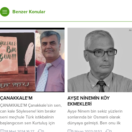
Benzer Konular
ÇANAKKALE’M
AYŞE NİNEMİN KÖY
EKMEKLERİ
ÇANAKKALE’M Çanakkale’sin sen,
can kale Söylesene! kim bırakır
Ayşe Ninem bin sekiz yüzlerin
seni meçhule Türk istikbalinin
sonlarında bir Osmanlı olarak
başlangıcısın sen Kurtuluş için
dünyaya gelmişti. Ben onu ilk
yakıldı o meşale *** Bitmesin
hatırladığım yıllarda yarım asırdan
28 Mart 2024 16:27
0
5 Nisan 2023 01:52
0