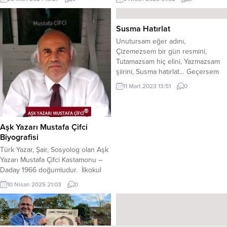
umudun, düşmesin çehren Türk’ün
fazla bir ömrü geride bırakmıştı.
elinden kim alabilir seni sevhen
Ama hala kendi çağının lisanıyla
İstiklal’i ölüme kısas tutup Varken
konuşur, kendi çağının kadınları
Susma Hatırlat
onbeşin de bile, uğruna can veren
gibi giyinir, kendi çağının
Unutursam eğer adını,
*** Yüreğimize yazıldı, vatan diye
kadınlarının kullandıkları yöntemleri
Çizemezsem bir gün resmini,
adın Ne önemi var,...
kullanırdı. Mesela ertesi günü
Tutamazsam hiç elini, Yazmazsam
ekmek yapacağında akşamdan
şiirini, Susma hatırlat… Geçersem
derince bir tepsinin içerisine...
şayet yüreğinden, Göçersem
11 Mart 2023 13:51
0
senden, Şaşarsam sevginden,
Alırsam başka nefesten, Susma
hatırlat… Görürse gözlerim
sensizken, Mecnun değilsem
Aşk Yazarı Mustafa Çifci
aşkından, Düşersen hayalimden
Biyografisi
düşümden, Gidersem, gidersem bu
Türk Yazar, Şair, Sosyolog olan Aşk
hayattan, Susma hatırlat… Atarsan
Yazarı Mustafa Çifci Kastamonu –
eğer gönlünden, Duymak
Daday 1966 doğumludur. İlkokul
istemezsen adını benden, Zul
öğretmeni (köy enstitülü
gelirse...
10 Nisan 2025 21:03
0
öğretmen) babasıdır.
İlköğrenimlerini babasının
öğretmen olması nedeniye
Kastamonu ve Ankara’da