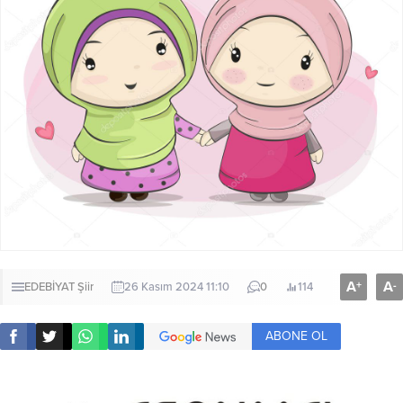
A
A
+
-
EDEBİYAT
Şiir
26 Kasım 2024 11:10
0
114
ABONE OL