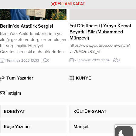
tamamlamıştır. Yüksek öğrenimini
REKLAMI KAPAT
Anadolu Üniversitesi işletme
Bölümü, İstanbul Üniversitesi,
sosyal hizmetler ve sosyoloji lisans
Yol Düşüncesi | Yahya Kemal
Berlin’de Atatürk Sergisi
mezudur. Aynı zamanda Psikoloji
Beyatlı | Şiir (Muhammed
Uzmanlık, Koçluk Mesleki
Berlin’de, Atatürk haberlerinin yer
Münzevi)
Eğitmenliği ve NLP Uygulama...
aldığı gazete ve dergilerden oluşan
https://www.youtube.com/watch?
bir sergi açıldı. Hürriyet
v=76MOnLR8_vI
Gazetesi’nin eski muhabirlerinden
gazeteci ve tarih araştırmacısı
5 Temmuz 2022 23:14
0
1 Temmuz 2023 13:33
0
Şenol Şahin Çörekci, Neukölln
semtindeki bahçesinde açtığı
sergide, Atatürk dönemine..
Tüm Yazarlar
KÜNYE
Berlin’de, Atatürk haberlerinin yer
aldığı gazete ve dergilerden oluşan
İletişim
bir sergi açıldı. Hürriyet
Gazetesi’nin eski muhabirlerinden
gazeteci ve tarih araştırmacısı...
EDEBİYAT
KÜLTÜR-SANAT
Köşe Yazıları
Manşet