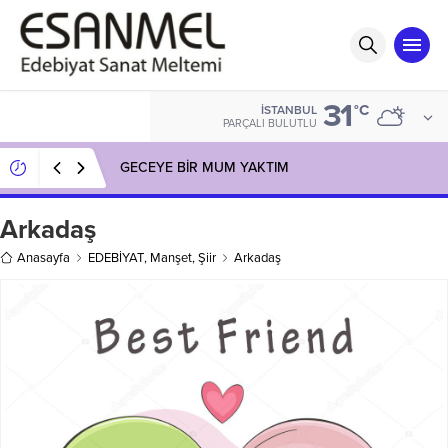
31
°C
İSTANBUL
PARÇALI BULUTLU
GECEYE BİR MUM YAKTIM
Arkadaş
Anasayfa
EDEBİYAT
,
Manşet
,
Şiir
Arkadaş