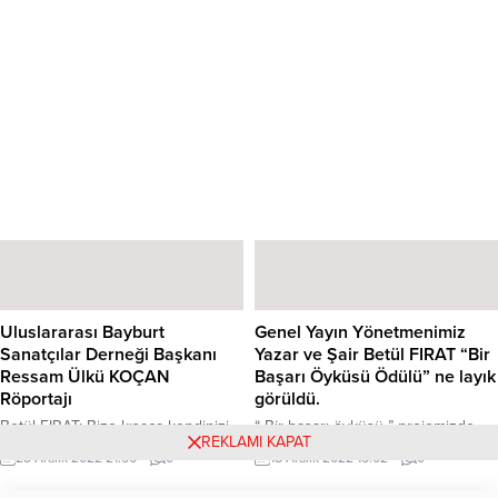
Uluslararası Bayburt
Genel Yayın Yönetmenimiz
Sanatçılar Derneği Başkanı
Yazar ve Şair Betül FIRAT “Bir
Ressam Ülkü KOÇAN
Başarı Öyküsü Ödülü” ne layık
Röportajı
görüldü.
Betül FIRAT: Bize kısaca kendinizi
“ Bir başarı öyküsü ” projemizde
REKLAMI KAPAT
tanıtır mısınız? Ülkü KOÇAN: 1969
yer alan genç sanatçılarımızı
28 Aralık 2022 21:56
0
18 Aralık 2022 15:02
0
Bayburt doğumluyum. Eğitimimi
destekliyoruz. Şubat ayında
İstanbul’da tamamladım. Sanatçı bir
Bursa’da düzenleyeceğimiz 4.