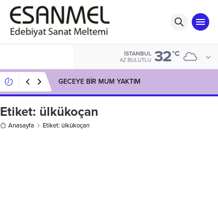
32
°C
İSTANBUL
AZ BULUTLU
GECEYE BİR MUM YAKTIM
Etiket:
ülkükoçan
Anasayfa
Etiket: ülkükoçan