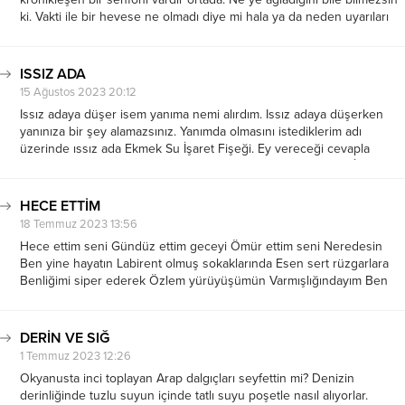
ki. Vakti ile bir hevese ne olmadı diye mi hala ya da neden uyarıları
dikkate almadım diye mi. Yoksa durum...
ISSIZ ADA
15 Ağustos 2023 20:12
Issız adaya düşer isem yanıma nemi alırdım. Issız adaya düşerken
yanınıza bir şey alamazsınız. Yanımda olmasını istediklerim adı
üzerinde ıssız ada Ekmek Su İşaret Fişeği. Ey vereceği cevapla
kendini karizmatik göstermek veya yaranmak isteyen adam; İnsan
kalabalığı denilen ıssızlığa çıkarken...
HECE ETTİM
18 Temmuz 2023 13:56
Hece ettim seni Gündüz ettim geceyi Ömür ettim seni Neredesin
Ben yine hayatın Labirent olmuş sokaklarında Esen sert rüzgarlara
Benliğimi siper ederek Özlem yürüyüşümün Varmışlığındayım Ben
seni Sende yaşayamadım ki Nede bir başkasında Seni aramadım ki
Hasretini duyayım Rüzgar Ne...
DERİN VE SIĞ
1 Temmuz 2023 12:26
Okyanusta inci toplayan Arap dalgıçları seyfettin mi? Denizin
derinliğinde tuzlu suyun içinde tatlı suyu poşetle nasıl alıyorlar.