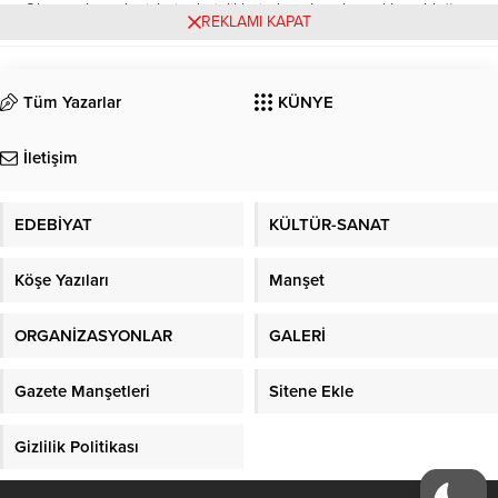
Okyanusların denizlerin derinliklerinde tatlı su kaynakları olduğunu
REKLAMI KAPAT
biliyor mu idin? Ne sığa aldan ne derinlere inmekten kork. Yaşama
dair olanı her zaman bilinen...
Tüm Yazarlar
KÜNYE
İletişim
EDEBİYAT
KÜLTÜR-SANAT
Köşe Yazıları
Manşet
ORGANİZASYONLAR
GALERİ
Gazete Manşetleri
Sitene Ekle
Gizlilik Politikası