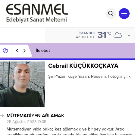
31
°C
İSTANBUL
AZ BULUTLU
İlelebet
Cebrail KÜÇÜKKOÇKAYA
Şair-Yazar, Köşe Yazarı, Ressam, Fotoğrafçılık
MÜTEMADİYEN AĞLAMAK
25 Ağustos 2023 19:35
Mütemadiyen yılda birkaç kez ağlamak diye bir şey yoktur. Artık
kronikleşen bir senfoni vardır ortada. Ne ye ağladığını bile bilmezsin