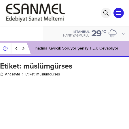
29
°C
İSTANBUL
HAFIF YAĞMURLU
İnadına Kıvırcık Soruyor Şenay T.E.K Cevaplıyor
Etiket:
müslümgürses
Anasayfa
Etiket: müslümgürses