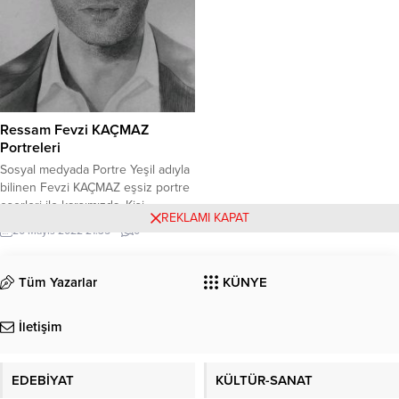
Ressam Fevzi KAÇMAZ
Portreleri
Sosyal medyada Portre Yeşil adıyla
bilinen Fevzi KAÇMAZ eşsiz portre
eserleri ile karşımızda. Kişi
REKLAMI KAPAT
portrelere örneklerini sanat
20 Mayıs 2022 21:35
0
severlerle buluşturmaktayız.
Ressamımız KAÇMAZ kişiye özel
portreler yapmaktadır. Portre Yeşil-
Tüm Yazarlar
KÜNYE
Fevzi KAÇMAZ’A ulaşmak için
irtibat; 05468131327 Portrenizi
İletişim
yaptırmak isterseniz Ressam Fevzi
KAÇMAZ’A ulaşabilirsiniz.
EDEBİYAT
KÜLTÜR-SANAT