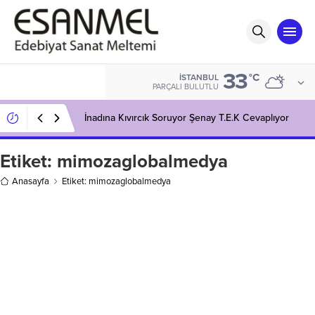
33
°C
İSTANBUL
PARÇALI BULUTLU
İnadına Kıvırcık Soruyor Şenay T.E.K Cevaplıyor
Etiket:
mimozaglobalmedya
Anasayfa
Etiket: mimozaglobalmedya