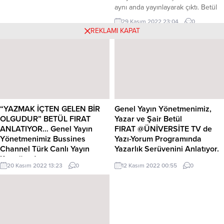
Ödülünü alan Başarılı Yazar Betül
aynı anda yayınlayarak çıktı. Betül
Fırat, yine 8 Kasım 2022 de
Fırat 2020 yılında ilk kitabı “Mavinin
görkemli bir tören ve birbirinden
29 Kasım 2022 23:04
0
Fecri” isimli kitabıyla çıkakken 2021
başarılı ünlü isimlerin katılımıyla
REKLAMI KAPAT
yılında ise “Mihrinin Hicranı” isimli
gerçekleşen Kristal Çam
şiir kitabı ile okuyucuların kısa
Ödüllerinde de Yılın En Başarılı
sürede takdirini toplamayı başardı.
Yazarı Ödülüne layık...
Boş durmayan Fırat aynı anda
“Heybemden Dökülen Öyküler”
isimli öykü kitabı...
“YAZMAK İÇTEN GELEN BİR
Genel Yayın Yönetmenimiz,
OLGUDUR” BETÜL FIRAT
Yazar ve Şair Betül
ANLATIYOR… Genel Yayın
FIRAT @ÜNİVERSİTE TV de
Yönetmenimiz Bussines
Yazı-Yorum Programında
Channel Türk Canlı Yayın
Yazarlık Serüvenini Anlatıyor.
Konuğuydu.
https://www.youtube.com/watch?
20 Kasım 2022 13:23
0
12 Kasım 2022 00:55
0
https://www.youtube.com/watch?
v=2vc5eiJUmKo&t=4s
v=2_jdB0onAl0