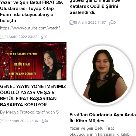
Şubesi Şiir Dinletisinde
Yazar ve Şair Betül FIRAT 39.
Katılarak Ödüllü Şiirini
Uluslararası Tüyap Kitap
Seslendirdi.
Fuarı’nda okuyucularıyla
Genel Yayın Yönetmenimiz Yazar
buluştu
18 Aralık 2022 14:57
0
ve Şair Betül FIRAT Türkiye
https://www.youtube.com/watch?
Yazarlar Birliği Ankara Şubesi
v=tDY0fkAnNRI&t=7s
21 Aralık 2022 23:22
0
@tybankarasubesi6204 Şiir
Dinletisinde Katılarak ‘Şanlı
Bayrağım’ Ödüllü Şiirini Seslendirdi.
GENEL YAYIN YÖNETMENİMİZ
ÖDÜLLÜ YAZAR VE ŞAİR
BETÜL FIRAT BAŞARIDAN
BAŞARIYA KOŞUYOR
By Medya Protokol tarafından 5
Fırat’tan Okurlarına Aynı Anda
Kasım 2022 de düzenlenen 3.
İki Kitap Müjdesi
29 Kasım 2022 23:16
0
Gümüş Kariyer Ödüllerinde Yılın En
Yazar ve Şair Betül Fırat
Başarılı Fark Yaratan Yazarı
okuyucularının karşısına iki kitabı