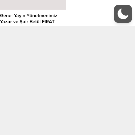
Genel Yayın Yönetmenimiz
Yazar ve Şair Betül FIRAT
Bussiness Channel Türk
Sertan KIRÇO programında
canlı yayın konuğu oldu.
https://www.youtube.com/watch?
17 Ekim 2022 23:53
0
v=YB7ckUyB_vo
Mihrinin Hicranı (Yazar ve Şair
Yazar ve Şair Betül FIRAT
Betül FIRAT)
Moderatör Yazar Tuğçe Güzel
ile Kitap Çılgınları Okuyor
Mihrinin Hicranı Özet; Hicran bir
Söyleşisi
insanın yüreğidir. İnsanları ele
veren her zaman gözleri
https://www.youtube.com/watch?
olmayabilir. Hissettiği ve
v=HdWX6ZBf8kU
3 Ekim 2022 11:25
0
27 Nisan 2022 22:23
0