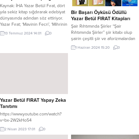
Kaynak: İHA Yazar Betül Fırat, dört
Bir Başarı Öyküsü Ödüllü
yıla sekiz kitap sığdırarak edebiyat
Yazar Betül FIRAT Kitapları
dünyasında adından söz ettiriyor.
Yazar Fırat; ‘Mavinin Fecri’, ‘Mihrinin
Şair Rıhtımında Şiirler “Şair
Hicranı’, ‘Heybemden Dökülen
Rıhtımında Şiirler” şiir kitabı olup
13 Temmuz 2024 14:01
0
Öyküler’, ‘Siyah Şapkalı Adam’,
şairin çeşitli şiir ve aforizmalardan
‘Derin Mevzu, Konuşacaklarımız
oluşmakta. Şarkı yapılmış ve
1 Haziran 2024 15:20
0
Var’, ‘Kayıp Lapis Lazuli’, ‘Öykü
seslendirilmiş şiir ve şarkı
Muhiti’, ‘Ay Işığında Hikâyeler’ isimli
sözlerinin şairin kanalında
eserlerini okuyucuyla buluşturdu.
yayınlanan hali kare kod olarak
Ziraat yüksek mühendisi olan ve
eklenmiştir. İçsel olarak duygudan
bedensel engellerine...
duyguya sürüklenirken şiirlerin
yanı sıra meçhul satırlarla ve
aforizmalarla da aklınızı karıştıracak
bir eser. Arka Kapak...
Yazar Betül FIRAT Yapay Zeka
Tanıtımı
https://www.youtube.com/watch?
v=bx-2W2kHo54
2 Nisan 2023 17:01
0