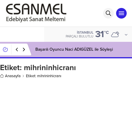
31
°C
İSTANBUL
PARÇALI BULUTLU
Başarılı Oyuncu Naci ADIGÜZEL ile Söyleşi
Etiket:
mihrininhicranı
Anasayfa
Etiket: mihrininhicranı