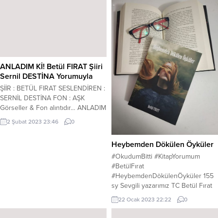
ANLADIM Kİ! Betül FIRAT Şiiri
Sernil DESTİNA Yorumuyla
ŞİİR : BETÜL FIRAT SESLENDİREN :
SERNİL DESTİNA FON : AŞK
Görseller & Fon alıntıdır… ANLADIM
Kİ Anladım ki benden vazgeçmiş
2 Şubat 2023 23:46
0
yüreğin Varsın geçsin… Anladım ki
yalnızım artık. Ne kurduğum
Heybemden Dökülen Öyküler
hayaller yanı başımda Ne
gözlerimdeki sen duruyorsun
#OkudumBitti #KitapYorumum
Sensiz, bensiz mehtaplar gelmiş
#BetülFırat
geçmiş Çünkü sen çoktan gitmişsin
#HeybemdenDökülenÖyküler 155
benden Gidişin ani miydi,...
sy Sevgili yazarımız TC Betül Fırat
‘ın masal tadında olan kalemini ve
22 Ocak 2023 22:22
0
kendisine hayran kalmamı sağlayan
MAVİNİN FECRİ kitabı ile