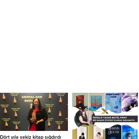
Dört yıla sekiz kitap sığdırdı