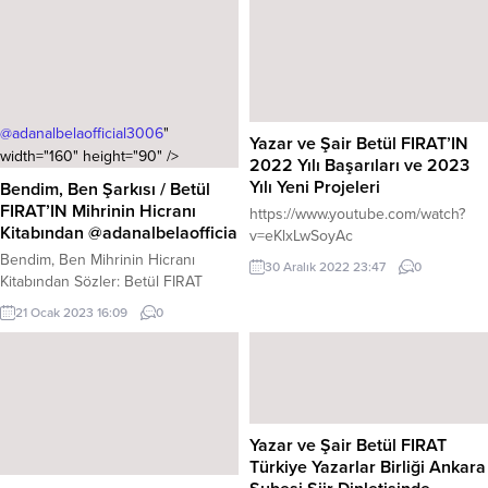
tanımıştım.. Şimdi ise yolcuğuma
”HEYBEMDEN DÖKÜLEN
ÖYKÜLER” kitabı ile devam
ettirdim…
—————————————————–
Kitabımız da: Karakterler de dahil,
@adanalbelaofficial3006
"
Yazar ve Şair Betül FIRAT’IN
farklı zamanlarda farklı yer ve
width="160" height="90" />
2022 Yılı Başarıları ve 2023
mekanlarda birbirinden bağımsız...
Yılı Yeni Projeleri
Bendim, Ben Şarkısı / Betül
FIRAT’IN Mihrinin Hicranı
https://www.youtube.com/watch?
Kitabından
@adanalbelaofficial3006
v=eKlxLwSoyAc
Bendim, Ben Mihrinin Hicranı
30 Aralık 2022 23:47
0
Kitabından Sözler: Betül FIRAT
Beste ve Yorum: Mahmut
21 Ocak 2023 16:09
0
BOZDOĞAN @paradoks.okur.yazar
@parskanoffical
Yazar ve Şair Betül FIRAT
Türkiye Yazarlar Birliği Ankara