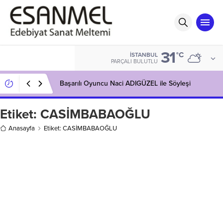
31
°C
İSTANBUL
PARÇALI BULUTLU
Başarılı Oyuncu Naci ADIGÜZEL ile Söyleşi
Etiket:
CASİMBABAOĞLU
Anasayfa
Etiket: CASİMBABAOĞLU