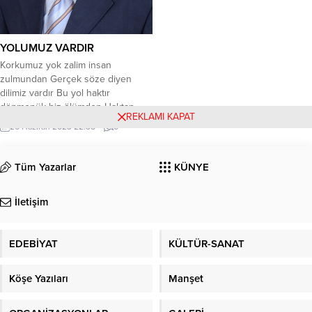
YOLUMUZ VARDIR
Korkumuz yok zalim insan
zulmundan Gerçek söze diyen
dilimiz vardır Bu yol haktır
dönmenük biz ölümden Haktan
REKLAMI KAPAT
inen doğru yolumuz vardır ***
26 Haziran 2023 22:38
0
Türkmenük biz ezel okuruk hece
Bekçiyük yurda biz gündüzle gece
Bu dili salmanuk olursa nice
Tüm Yazarlar
KÜNYE
Sohbet muhebetli telimiz vardır ***
Her meydanda bizük kılıçla çalan
İletişim
Rakipler canını hak...
EDEBİYAT
KÜLTÜR-SANAT
Köşe Yazıları
Manşet